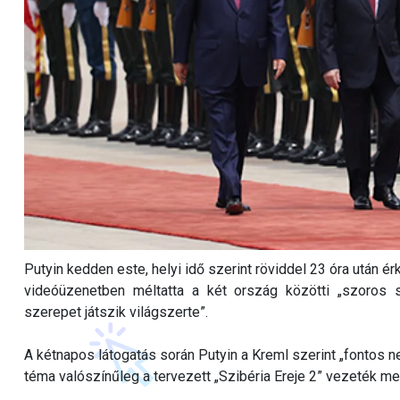
Putyin kedden este, helyi idő szerint röviddel 23 óra után ér
videóüzenetben méltatta a két ország közötti „szoros str
szerepet játszik világszerte”.
A kétnapos látogatás során Putyin a Kreml szerint „fontos n
téma valószínűleg a tervezett „Szibéria Ereje 2” vezeték 