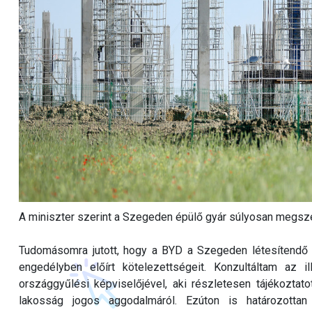
A miniszter szerint a Szegeden épülő gyár súlyosan megsze
Tudomásomra jutott, hogy a BYD a Szegeden létesítendő
engedélyben előírt kötelezettségeit. Konzultáltam az i
országgyűlési képviselőjével, aki részletesen tájékoztatot
lakosság jogos aggodalmáról. Ezúton is határozott