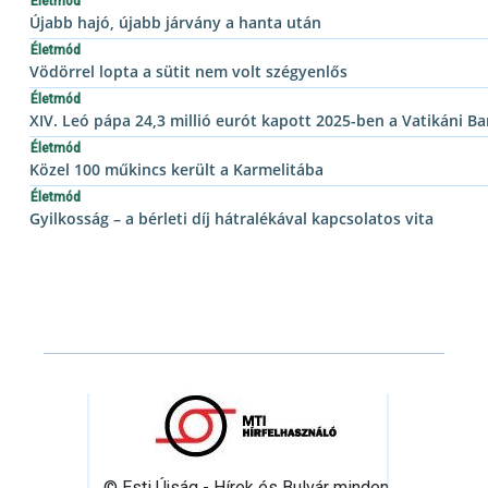
Életmód
Újabb hajó, újabb járvány a hanta után
Életmód
Vödörrel lopta a sütit nem volt szégyenlős
Életmód
XIV. Leó pápa 24,3 millió eurót kapott 2025-ben a Vatikáni Ba
Életmód
Közel 100 műkincs került a Karmelitába
Életmód
Gyilkosság – a bérleti díj hátralékával kapcsolatos vita
© Esti Újság - Hírek és Bulvár minden