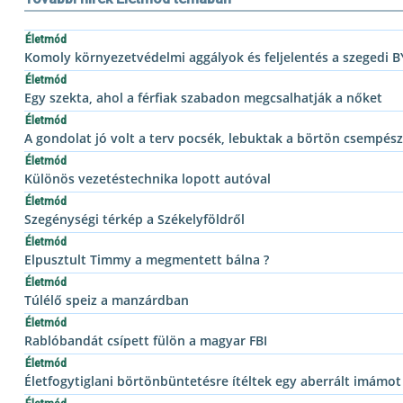
Életmód
Komoly környezetvédelmi aggályok és feljelentés a szegedi B
Életmód
Egy szekta, ahol a férfiak szabadon megcsalhatják a nőket
Életmód
A gondolat jó volt a terv pocsék, lebuktak a börtön csempés
Életmód
Különös vezetéstechnika lopott autóval
Életmód
Szegénységi térkép a Székelyföldről
Életmód
Elpusztult Timmy a megmentett bálna ?
Életmód
Túlélő speiz a manzárdban
Életmód
Rablóbandát csípett fülön a magyar FBI
Életmód
Életfogytiglani börtönbüntetésre ítéltek egy aberrált imámot