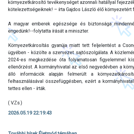
környezetkárosító tevékenységet azonnali hatállyal fejezzék
kötelezettségeiknek! – írta Gajdos László élő környezetért f
A magyar emberek egészsége és biztonsága mindennél
engedünk!--folytatta írását a miniszter.
Környezetkárosítás gyanúja miatt tett feljelentést a C
ügyében - közölte a szervezet sajtószolgálata. A közlemén
2024-es megkezdése óta folyamatosan figyelemmel kísé
ellenőrzést. A kormányhivatal az első negyedévben a körn
álló információk alapján felmerült a környezetkárosít
felhasználásával összefüggésben, ezért a kormányhivatal
tettes ellen - írták.
( V.Zs.)
2026.05.19 22:19:43
További hírek Életmód témában