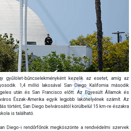
y gyűlölet-bűncselekményként kezelik az esetet, amíg az
osodik. 1,4 millió lakosával San Diego Kalifornia második
eles után és San Francisco előtt. Az Egyesült Államok és
 város Észak-Amerika egyik legjobb lakóhelyének számít. Az
dás történt, San Diego belvárosától körülbelül 15 km-re északra
kola is található.
 San Diego-i rendőrfőnök megköszönte a rendvédelmi szervek