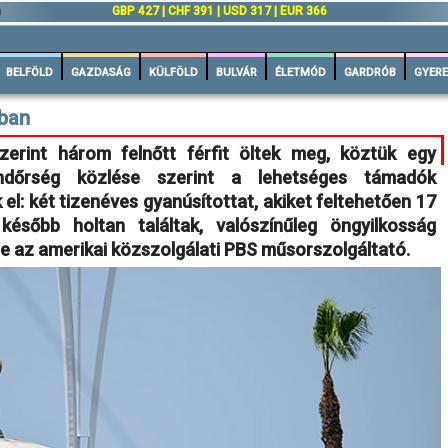
n
GBP 427 | CHF 391 | USD 317 | EUR 366
BELFÖLD
GAZDASÁG
KÜLFÖLD
BULVÁR
ÉLETMÓD
GARDRÓB
GYERE
ban
zerint három felnőtt férfit öltek meg, köztük egy
ndőrség közlése szerint a lehetséges támadók
el: két tizenéves gyanúsítottat, akiket feltehetően 17
később holtan találtak, valószínűleg öngyilkosság
te az amerikai közszolgálati PBS műsorszolgáltató.