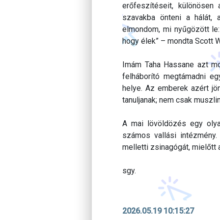
erőfeszítéseit, különösen
szavakba önteni a hálát, 
elmondom, mi nyűgözött le: 
hogy élek” – mondta Scott Wa
Imám Taha Hassane azt mon
felháborító megtámadni egy
helye. Az emberek azért jö
tanuljanak; nem csak muszl
A mai lövöldözés egy olya
számos vallási intézmény.
melletti zsinagógát, mielőt
sgy.
2026.05.19 10:15:27