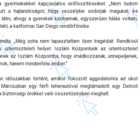
 a gyermekekkel kapcsolatos erőfeszítéseiket. „Nem tudom
azt a hajlandóságot, hogy veszélybe sodorják magukat, és
látni, ahogy a gyerekek kirohannak, egyszerűen hálás voltam,
hl, a kaliforniai San Diego rendőrfőnöke.
dta: „Még soha nem tapasztaltam ilyen tragédiát. Rendkívül
 istentiszteleti helyet. Iszlám Központunk az istentisztelet
nnek az Iszlám Központba, hogy imádkozzanak, ünnepeljenek,
imok, hanem mindenféle ember.”
n időszakban történt, amikor fokozott aggodalomra ad okot
 Márciusban egy férfi teherautóval megtámadott egy Detroit
t a biztonsági őrökkel való összetűzésben meghalt.