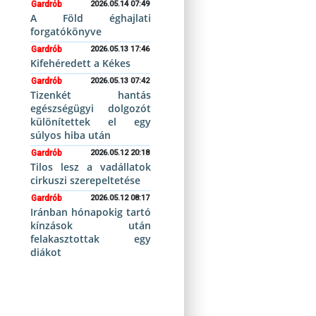
Gardrób
2026.05.14 07:49
A Föld éghajlati
forgatókönyve
Gardrób
2026.05.13 17:46
Kifehéredett a Kékes
Gardrób
2026.05.13 07:42
Tizenkét hantás
egészségügyi dolgozót
különítettek el egy
súlyos hiba után
Gardrób
2026.05.12 20:18
Tilos lesz a vadállatok
cirkuszi szerepeltetése
Gardrób
2026.05.12 08:17
Iránban hónapokig tartó
kínzások után
felakasztottak egy
diákot