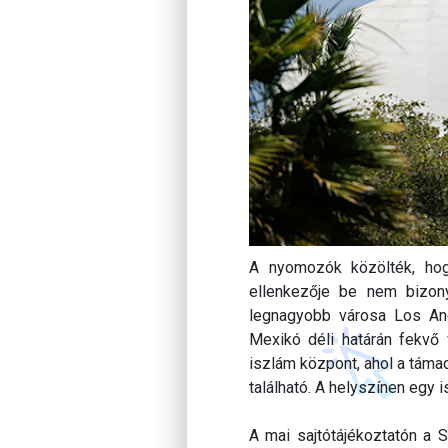
A nyomozók közölték, hog
ellenkezője be nem bizony
legnagyobb városa Los Ang
Mexikó déli határán fekvő
iszlám központ, ahol a táma
található. A helyszínen egy is
A mai sajtótájékoztatón a