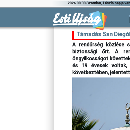
2026.08.08 Szombat, László napja va
Támadás San Diegó
A rendőrség közlése s
biztonsági őrt. A re
öngyilkosságot követtek 
és 19 évesek voltak, 
következtében, jelentet