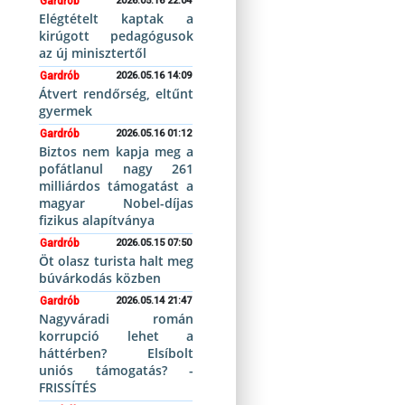
Gardrób
2026.05.16 22:04
Elégtételt kaptak a
kirúgott pedagógusok
az új minisztertől
Gardrób
2026.05.16 14:09
Átvert rendőrség, eltűnt
gyermek
Gardrób
2026.05.16 01:12
Biztos nem kapja meg a
pofátlanul nagy 261
milliárdos támogatást a
magyar Nobel-díjas
fizikus alapítványa
Gardrób
2026.05.15 07:50
Öt olasz turista halt meg
búvárkodás közben
Gardrób
2026.05.14 21:47
Nagyváradi román
korrupció lehet a
háttérben? Elsíbolt
uniós támogatás? -
FRISSÍTÉS