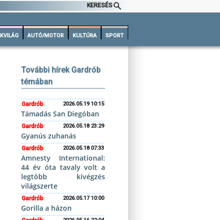
KERESÉS
KVILÁG
AUTÓ/MOTOR
KULTÚRA
SPORT
További hírek Gardrób
témában
Gardrób
2026.05.19 10:15
Támadás San Diegóban
Gardrób
2026.05.18 23:29
Gyanús zuhanás
Gardrób
2026.05.18 07:33
Amnesty International:
44 év óta tavaly volt a
legtöbb kivégzés
világszerte
Gardrób
2026.05.17 10:00
Gorilla a házon