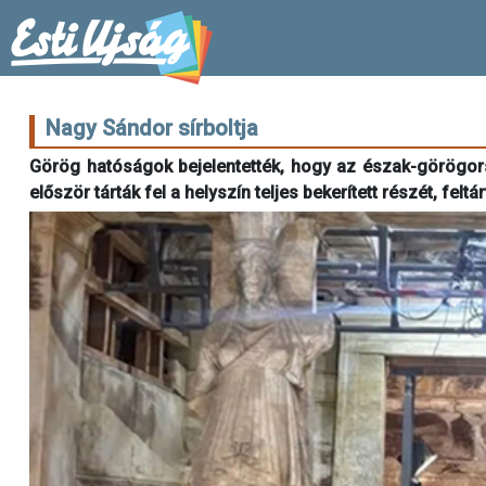
Nagy Sándor sírboltja
Görög hatóságok bejelentették, hogy az észak-görögors
először tárták fel a helyszín teljes bekerített részét, f