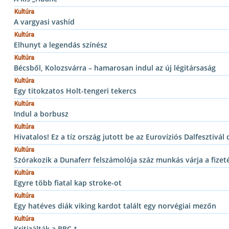
Kultúra
A vargyasi vashíd
Kultúra
Elhunyt a legendás színész
Kultúra
Bécsből, Kolozsvárra – hamarosan indul az új légitársaság
Kultúra
Egy titokzatos Holt-tengeri tekercs
Kultúra
Indul a borbusz
Kultúra
Hivatalos! Ez a tíz ország jutott be az Eurovíziós Dalfesztivál
Kultúra
Szórakozik a Dunaferr felszámolója száz munkás várja a fizet
Kultúra
Egyre több fiatal kap stroke-ot
Kultúra
Egy hatéves diák viking kardot talált egy norvégiai mezőn
Kultúra
Kritizálták a BBC-t