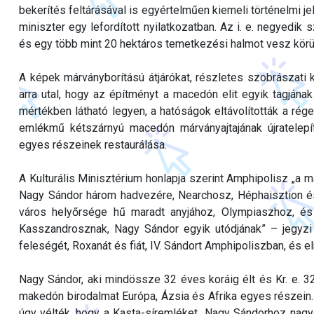
bekerítés feltárásával is egyértelműen kiemeli történelmi j
miniszter egy lefordított nyilatkozatban. Az i. e. negyedik s
és egy több mint 20 hektáros temetkezési halmot vesz körü
A képek márványborítású átjárókat, részletes szobrászati 
arra utal, hogy az építményt a macedón elit egyik tagjána
mértékben látható legyen, a hatóságok eltávolították a rég
emlékmű kétszárnyú macedón márványajtajának újratelepí
egyes részeinek restaurálása.
A Kulturális Minisztérium honlapja szerint Amphipolisz „a 
Nagy Sándor három hadvezére, Nearchosz, Héphaisztion és
város helyőrsége hű maradt anyjához, Olympiaszhoz, és
Kasszandrosznak, Nagy Sándor egyik utódjának” – jegyz
feleségét, Roxanát és fiát, IV. Sándort Amphipoliszban, és e
Nagy Sándor, aki mindössze 32 éves koráig élt és Kr. e. 32
makedón birodalmat Európa, Ázsia és Afrika egyes részein.
úgy vélték, hogy a Kasta-síremléket „Nagy Sándorhoz nagyo