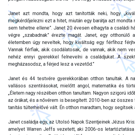
Janet azt mondta, hogy azt tanították neki, hogy „kiv
megkérdőjelezni ezt a hitet, miután egy barátja azt mondta 
sem tehetne ellene”. Janet 20 évesen elhagyta a családi há
végre „szabadnak” érezte magát. Janet, egy otthonülő a
életemben úgy neveltek, hogy kiváltság egy férfihoz fér
Vannak férfiak, akik csodálatosak, de vannak, akik nem ve
nehéz ennyi gyerekkel felnevelni a családjukat. A sze
megházasodsz, a férjed lesz a vezetőd.”
Janet és 44 testvére gyerekkorában otthon tanultak. A n
vallásos szentírásokat, mielőtt angol, matematika és tör
„Életem nagy részében otthon tanultam. Nagyon szigorú időbe
az órákat, és a nővérem is besegített. 2010-ben az összes fi
tanítás túlterhelővé vált. Én otthon maradtam, hogy segítsek
Janet családja egy, az Utolsó Napok Szentjeinek Jézus Kris
amelyet Warren Jeffs vezetett, aki 2006-os letartóztatása 