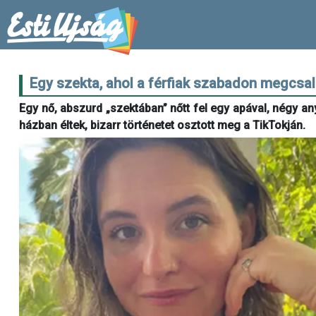
Egy szekta, ahol a férfiak szabadon megcsal
Egy nő, abszurd „szektában” nőtt fel egy apával, négy an
házban éltek, bizarr történetet osztott meg a TikTokján.