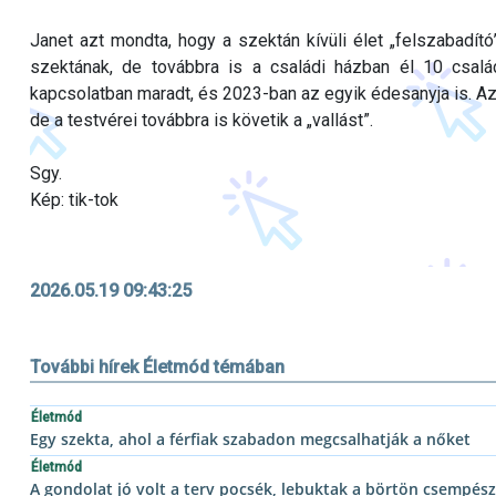
Janet azt mondta, hogy a szektán kívüli élet „felszabadító
szektának, de továbbra is a családi házban él 10 csalá
kapcsolatban maradt, és 2023-ban az egyik édesanyja is. Az
de a testvérei továbbra is követik a „vallást”.
Sgy.
Kép: tik-tok
2026.05.19 09:43:25
További hírek Életmód témában
Életmód
Egy szekta, ahol a férfiak szabadon megcsalhatják a nőket
Életmód
A gondolat jó volt a terv pocsék, lebuktak a börtön csempés