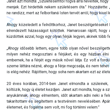
Janet azt mondta: „Születésemtől fogva arra neveltek, hogy 
menjek. Ezt hirdették nekem születésem óta.” Hozzátette: „
ne randizz, mert az felborítaná Isten tervét arról, hogy kivel
Ahogy közeledett a felnőttkorhoz, Janet beszélgetéseket kez
elrendezett házasságot kötöttek. Hamarosan rájött, hogy 
küzdöttek azzal, hogy egy olyan férjük legyen, akinek több f
„Ahogy idősebb lettem, egyre több olyan nővel beszélgette
milyen nehéz megosztani a férjüket, és egy házban élni 
embernek, ha a férjét egy másik nővel látja. Ez volt a for
szeme láttára nézné, ahogy a férje megcsalja, és nem tehet
is elég nehéz. Rájöttem, hogy soha nem akartam ezt az élete
20 éves korában, 2014-ben Janet elmondta a szüleinek, h
költözik, hogy új életet kezdjen. Janet azt mondta, hogy a 
anyukámnak, ahogy elmentem, időt akartam adni neki a fel
takarítottam és segítettem a testvéreim nevelésében. Apá
életemet, és fogalma sem volt, mi fog történni velem.”