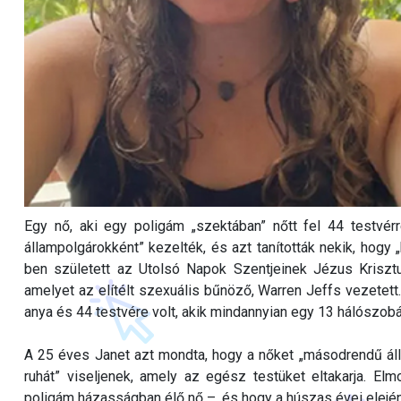
Egy nő, aki egy poligám „szektában” nőtt fel 44 testvé
állampolgárokként” kezelték, és azt tanították nekik, hogy
ben született az Utolsó Napok Szentjeinek Jézus Kriszt
amelyet az elítélt szexuális bűnöző, Warren Jeffs vezetett.
anya és 44 testvére volt, akik mindannyian egy 13 hálószob
A 25 éves Janet azt mondta, hogy a nőket „másodrendű álla
ruhát” viseljenek, amely az egész testüket eltakarja. El
poligám házasságban élő nő –, és hogy a húszas évei elején