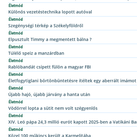
Életmód
Különös vezetéstechnika lopott autóval
Életmód
Szegénységi térkép a Székelyföldről
Életmód
Elpusztult Timmy a megmentett bálna ?
Életmód
Túlélő speiz a manzárdban
Életmód
Rablóbandát csípett fülön a magyar FBI
Életmód
Életfogytiglani börtönbüntetésre ítéltek egy aberrált imámot
Életmód
Újabb hajó, újabb járvány a hanta után
Életmód
Vödörrel lopta a sütit nem volt szégyenlős
Életmód
XIV. Leó pápa 24,3 millió eurót kapott 2025-ben a Vatikáni Ba
Életmód
Közel 100 műkincs került a Karmelitába