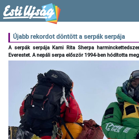
Újabb rekordot döntött a serpák serpája
A serpák serpája Kami Rita Sherpa harminckettedsze
Everestet. A nepáli serpa először 1994-ben hódította meg 