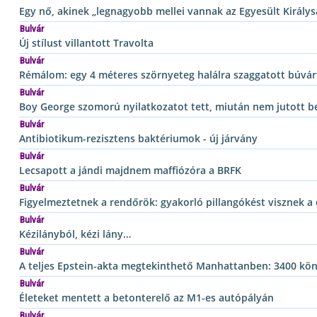
Egy nő, akinek „legnagyobb mellei vannak az Egyesült Király
Bulvár
Új stílust villantott Travolta
Bulvár
Rémálom: egy 4 méteres szörnyeteg halálra szaggatott búvár
Bulvár
Boy George szomorú nyilatkozatot tett, miután nem jutott b
Bulvár
Antibiotikum-rezisztens baktériumok - új járvány
Bulvár
Lecsapott a jándi majdnem maffiózóra a BRFK
Bulvár
Figyelmeztetnek a rendőrök: gyakorló pillangókést visznek a 
Bulvár
Kézilányból, kézi lány…
Bulvár
A teljes Epstein-akta megtekinthető Manhattanben: 3400 köny
Bulvár
Életeket mentett a betonterelő az M1-es autópályán
Bulvár