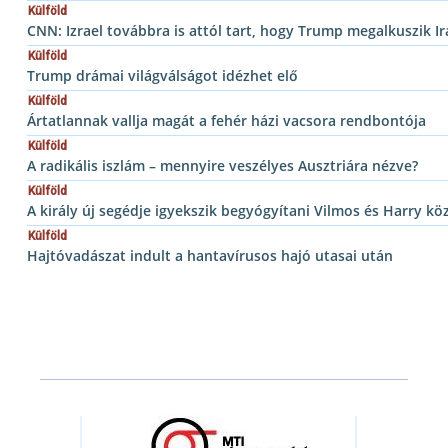
Külföld
CNN: Izrael továbbra is attól tart, hogy Trump megalkuszik I
Külföld
Trump drámai világválságot idézhet elő
Külföld
Ártatlannak vallja magát a fehér házi vacsora rendbontója
Külföld
A radikális iszlám – mennyire veszélyes Ausztriára nézve?
Külföld
A király új segédje igyekszik begyógyítani Vilmos és Harry kö
Külföld
Hajtóvadászat indult a hantavírusos hajó utasai után