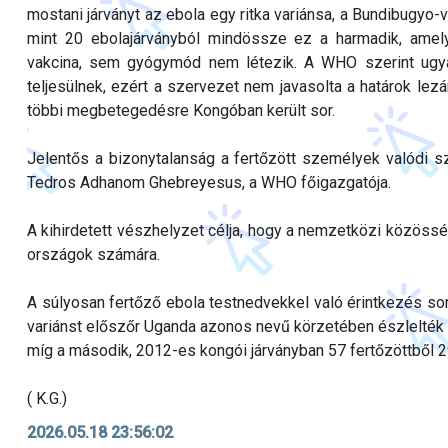
mostani járványt az ebola egy ritka variánsa, a Bundibugyo-
mint 20 ebolajárványból mindössze ez a harmadik, amel
vakcina, sem gyógymód nem létezik. A WHO szerint ugyan
teljesülnek, ezért a szervezet nem javasolta a határok lez
többi megbetegedésre Kongóban került sor.
Jelentős a bizonytalanság a fertőzött személyek valódi s
Tedros Adhanom Ghebreyesus, a WHO főigazgatója.
A kihirdetett vészhelyzet célja, hogy a nemzetközi közösség
országok számára.
A súlyosan fertőző ebola testnedvekkel való érintkezés sorá
variánst előszőr Uganda azonos nevű körzetében észlelték 
míg a második, 2012-es kongói járványban 57 fertőzöttből 29
( K.G.)
2026.05.18 23:56:02