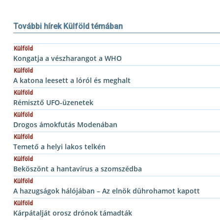
További hírek Külföld témában
Külföld
Kongatja a vészharangot a WHO
Külföld
A katona leesett a lóról és meghalt
Külföld
Rémisztő UFO-üzenetek
Külföld
Drogos ámokfutás Modenában
Külföld
Temető a helyi lakos telkén
Külföld
Beköszönt a hantavírus a szomszédba
Külföld
A hazugságok hálójában – Az elnök dührohamot kapott
Külföld
Kárpátalját orosz drónok támadták