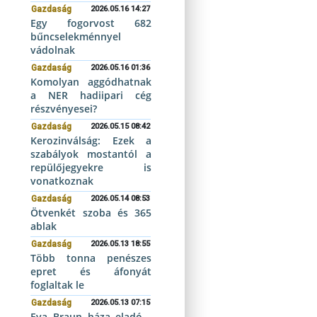
Gazdaság
2026.05.16 14:27
Egy fogorvost 682
bűncselekménnyel
vádolnak
Gazdaság
2026.05.16 01:36
Komolyan aggódhatnak
a NER hadiipari cég
részvényesei?
Gazdaság
2026.05.15 08:42
Kerozinválság: Ezek a
szabályok mostantól a
repülőjegyekre is
vonatkoznak
Gazdaság
2026.05.14 08:53
Ötvenkét szoba és 365
ablak
Gazdaság
2026.05.13 18:55
Több tonna penészes
epret és áfonyát
foglaltak le
Gazdaság
2026.05.13 07:15
Eva Braun háza eladó -