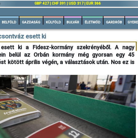
n
GBP 427 | CHF 391 | USD 317 | EUR 366
BELFÖLD
GAZDASÁG
KÜLFÖLD
BULVÁR
ÉLETMÓD
GARDRÓB
GYERE
csontváz esett ki
 esett ki a Fidesz-kormány szekrényéből. A nagy
tein belül az Orbán kormány még gyorsan egy 45
st kötött április végén, a választások után. Nos ez is