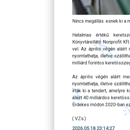
Nincs megállás. esnek ki a 
Hatalmas értékű keretsz
Könyvtárellátó Nonprofit Kft
vel. Az április végén aláí
nyomtathatja, illetve szállí
milliárd forintos keretössze
Az április végén aláírt m
nyomtathatja, illetve száll
írták ki a tendert, amelyre 
aláírt 40 milliárdos keretö
Érdekes módon 2020-ban ez a
( V.Zs.)
2026.05.18 23:14:27