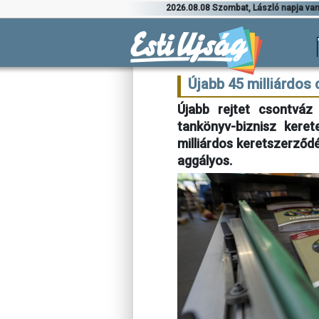
2026.08.08 Szombat, László napja va
Újabb 45 milliárdos 
Újabb rejtet csontváz
tankönyv-biznisz kere
milliárdos keretszerződé
aggályos.