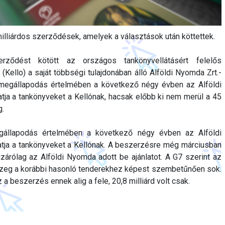
milliárdos szerződések, amelyek a választások után köttettek.
erződést kötött az országos tankönyvellátásért felelős
. (Kello) a saját többségi tulajdonában álló Alföldi Nyomda Zrt.-
rt megállapodás értelmében a következő négy évben az Alföldi
thatja a tankönyveket a Kellónak, hacsak előbb ki nem merül a 45
g.
egállapodás értelmében a következő négy évben az Alföldi
íthatja a tankönyveket a Kellónak. A beszerzésre még márciusban
kizárólag az Alföldi Nyomda adott be ajánlatot. A G7 szerint az
sszeg a korábbi hasonló tenderekhez képest szembetűnően sok.
 beszerzés ennek alig a fele, 20,8 milliárd volt csak.