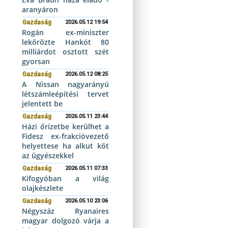
aranyáron
Gazdaság
2026.05.12 19:54
Rogán ex-miniszter
lekörözte Hankót 80
milliárdot osztott szét
gyorsan
Gazdaság
2026.05.12 08:25
A Nissan nagyarányú
létszámleépítési tervet
jelentett be
Gazdaság
2026.05.11 23:44
Házi őrizetbe kerülhet a
Fidesz ex-frakcióvezető
helyettese ha alkut köt
az ügyészekkel
Gazdaság
2026.05.11 07:33
Kifogyóban a világ
olajkészlete
Gazdaság
2026.05.10 23:06
Négyszáz Ryanaires
magyar dolgozó várja a