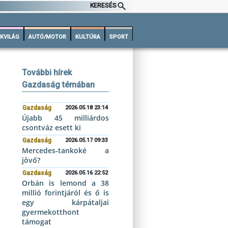
KERESÉS
KVILÁG
AUTÓ/MOTOR
KULTÚRA
SPORT
További hírek
Gazdaság témában
Gazdaság
2026.05.18 23:14
Újabb 45 milliárdos
csontváz esett ki
Gazdaság
2026.05.17 09:33
Mercedes-tankoké a
jövő?
Gazdaság
2026.05.16 22:52
Orbán is lemond a 38
millió forintjáról és ő is
egy kárpátaljai
gyermekotthont
támogat