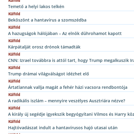
Külföld
Temető a helyi lakos telkén
Külföld
Beköszönt a hantavírus a szomszédba
Külföld
A hazugságok hálójában – Az elnök dührohamot kapott
Külföld
Kárpátalját orosz drónok támadták
Külföld
CNN: Izrael továbbra is attól tart, hogy Trump megalkuszik I
Külföld
Trump drámai világválságot idézhet elő
Külföld
Ártatlannak vallja magát a fehér házi vacsora rendbontója
Külföld
A radikális iszlám – mennyire veszélyes Ausztriára nézve?
Külföld
A király új segédje igyekszik begyógyítani Vilmos és Harry kö
Külföld
Hajtóvadászat indult a hantavírusos hajó utasai után