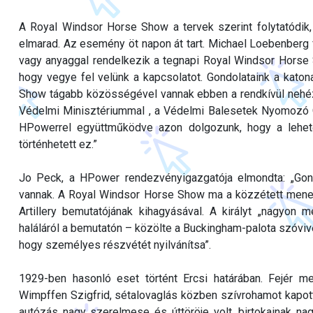
A Royal Windsor Horse Show a tervek szerint folytatódik,
elmarad. Az esemény öt napon át tart. Michael Loebenberg f
vagy anyaggal rendelkezik a tegnapi Royal Windsor Horse 
hogy vegye fel velünk a kapcsolatot. Gondolataink a katon
Show tágabb közösségével vannak ebben a rendkívül nehéz
Védelmi Minisztériummal , a Védelmi Balesetek Nyomozó 
HPowerrel együttműködve azon dolgozunk, hogy a lehet
történhetett ez.”
Jo Peck, a HPower rendezvényigazgatója elmondta: „Gond
vannak. A Royal Windsor Horse Show ma a közzétett menetr
Artillery bemutatójának kihagyásával. A királyt „nagyon 
haláláról a bemutatón – közölte a Buckingham-palota szóvivő
hogy személyes részvétét nyilvánítsa”.
1929-ben hasonló eset történt Ercsi határában. Fejér m
Wimpffen Szigfrid, sétalovaglás közben szívrohamot kapott
autózás nagy szerelmese és úttöröje volt, birtokainak na