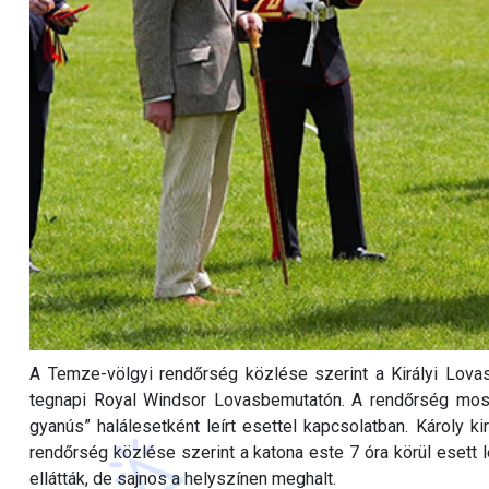
A Temze-völgyi rendőrség közlése szerint a Királyi Lovas
tegnapi Royal Windsor Lovasbemutatón. A rendőrség most
gyanús” halálesetként leírt esettel kapcsolatban. Károly k
rendőrség közlése szerint a katona este 7 óra körül esett l
ellátták, de sajnos a helyszínen meghalt.