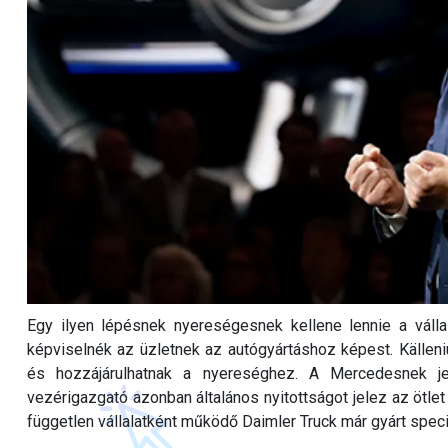
Egy ilyen lépésnek nyereségesnek kellene lennie a válla
képviselnék az üzletnek az autógyártáshoz képest. Källeni
és hozzájárulhatnak a nyereséghez. A Mercedesnek jel
vezérigazgató azonban általános nyitottságot jelez az ötle
független vállalatként működő Daimler Truck már gyárt speci