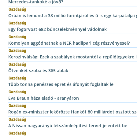
Mercedes-tankoké a jövő?
Gazdaság
Orbán is lemond a 38 millió forintjáról és ő is egy kárpátalj
Gazdaság
Egy fogorvost 682 bűncselekménnyel vádolnak
Gazdaság
Komolyan aggódhatnak a NER hadiipari cég részvényesei?
Gazdaság
Kerozinválság: Ezek a szabályok mostantól a repülőjegyekre 
Gazdaság
Ötvenkét szoba és 365 ablak
Gazdaság
Több tonna penészes epret és áfonyát foglaltak le
Gazdaság
Eva Braun háza eladó - aranyáron
Gazdaság
Rogán ex-miniszter lekörözte Hankót 80 milliárdot osztott s
Gazdaság
A Nissan nagyarányú létszámleépítési tervet jelentett be
Gazdaság