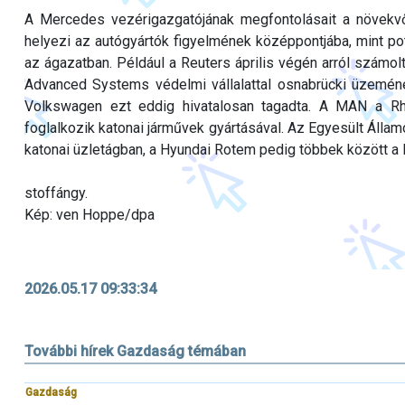
A Mercedes vezérigazgatójának megfontolásait a növekvő 
helyezi az autógyártók figyelmének középpontjába, mint po
az ágazatban. Például a Reuters április végén arról számolt
Advanced Systems védelmi vállalattal osnabrücki üzemének
Volkswagen ezt eddig hivatalosan tagadta. A MAN a Rhe
foglalkozik katonai járművek gyártásával. Az Egyesült Álla
katonai üzletágban, a Hyundai Rotem pedig többek között a K
stoffángy.
Kép: ven Hoppe/dpa
2026.05.17 09:33:34
További hírek Gazdaság témában
Gazdaság