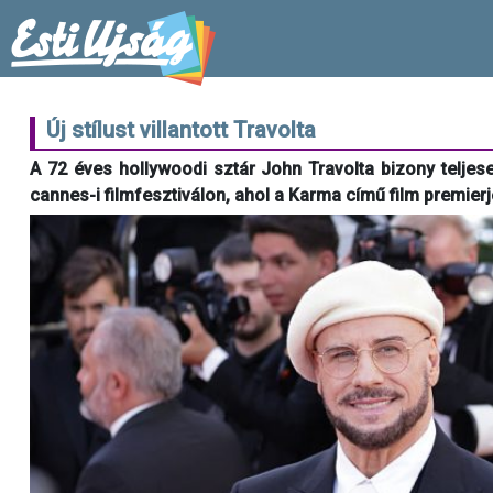
Új stílust villantott Travolta
A 72 éves hollywoodi sztár John Travolta bizony teljes
cannes-i filmfesztiválon, ahol a Karma című film premierj