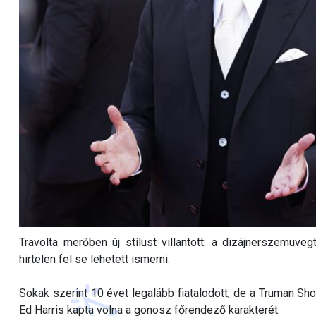
Travolta merőben új stílust villantott: a dizájnerszemüveg
hirtelen fel se lehetett ismerni.
Sokak szerint 10 évet legalább fiatalodott, de a Truman Sh
Ed Harris kapta volna a gonosz főrendező karakterét.