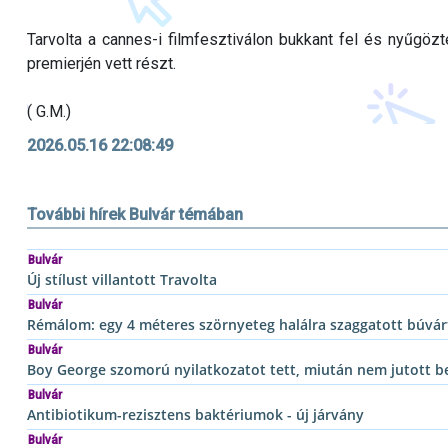
Tarvolta a cannes-i filmfesztiválon bukkant fel és nyűgözte
premierjén vett részt.
( G.M.)
2026.05.16 22:08:49
További hírek Bulvár témában
Bulvár
Új stílust villantott Travolta
Bulvár
Rémálom: egy 4 méteres szörnyeteg halálra szaggatott búvár
Bulvár
Boy George szomorú nyilatkozatot tett, miután nem jutott b
Bulvár
Antibiotikum-rezisztens baktériumok - új járvány
Bulvár