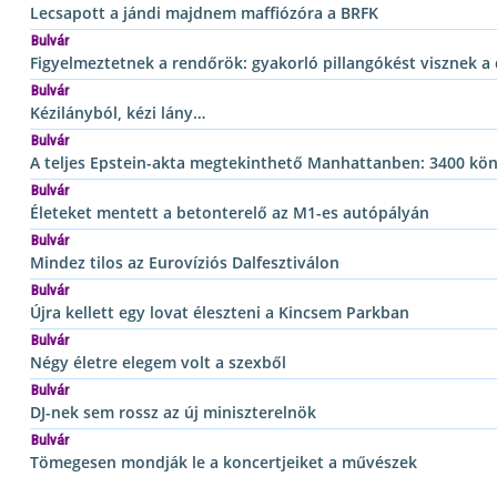
Lecsapott a jándi majdnem maffiózóra a BRFK
Bulvár
Figyelmeztetnek a rendőrök: gyakorló pillangókést visznek a 
Bulvár
Kézilányból, kézi lány…
Bulvár
A teljes Epstein-akta megtekinthető Manhattanben: 3400 köny
Bulvár
Életeket mentett a betonterelő az M1-es autópályán
Bulvár
Mindez tilos az Eurovíziós Dalfesztiválon
Bulvár
Újra kellett egy lovat éleszteni a Kincsem Parkban
Bulvár
Négy életre elegem volt a szexből
Bulvár
DJ-nek sem rossz az új miniszterelnök
Bulvár
Tömegesen mondják le a koncertjeiket a művészek