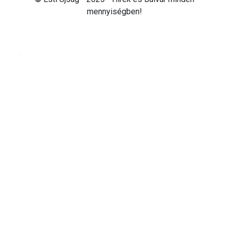
mennyiségben!
Cookie beállítások testre szabása