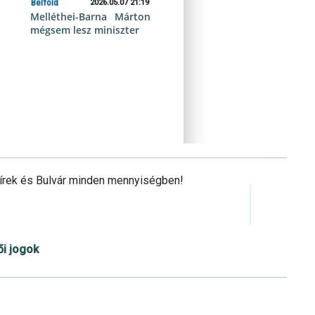
Belföld
2026.05.07 21:19
Melléthei-Barna Márton
mégsem lesz miniszter
Hírek és Bulvár minden mennyiségben!
ői jogok
Cookie beállítások testre szabása