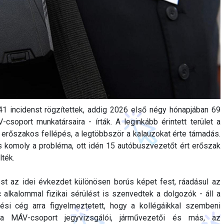
41 incidenst rögzítettek, addig 2026 első négy hónapjában 69
soport munkatársaira - írták. A leginkább érintett terület a
t erőszakos fellépés, a legtöbbször a kalauzokat érte támadás.
 komoly a probléma, ott idén 15 autóbuszvezetőt ért erőszak
ték.
st az idei évkezdet különösen borús képet fest, ráadásul az
nc alkalommal fizikai sérülést is szenvedtek a dolgozók - áll a
si cég arra figyelmeztetett, hogy a kollégáikkal szembeni
a MÁV-csoport jegyvizsgálói, járművezetői és más, az