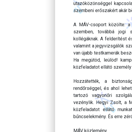
utazóközönséggel kapcsolat
szembeni erőszakért akár bör
A MÁV-csoport közölte: a 
szemben, továbbá jogi s
kollégáknak. A felderítést 
valamint a jegyvizsgálók sz
van újabb testkamerák besze
Ha megütöd, leülöd! kamp
közfeladatot ellátó személy
Hozzátették, a biztons
rendőrséggel, és ahol lehet
tartozó vagyonőri szolgál
vezénylik. Hegyi Zsolt, a 
közfeladatot ellátó munka
bűncselekmény. És erre zéró 
MÁV közlemény