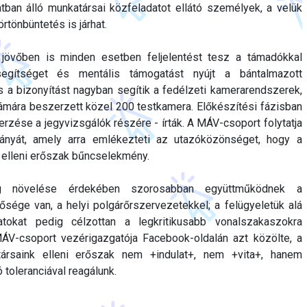
ban álló munkatársai közfeladatot ellátó személyek, a velük
tönbüntetés is járhat.
jövőben is minden esetben feljelentést tesz a támadókkal
egítséget és mentális támogatást nyújt a bántalmazott
és a bizonyítást nagyban segítik a fedélzeti kamerarendszerek,
ámára beszerzett közel 200 testkamera. Előkészítési fázisban
rzése a jegyvizsgálók részére - írták. A MÁV-csoport folytatja
ányát, amely arra emlékezteti az utazóközönséget, hogy a
 elleni erőszak bűncselekmény.
ág növelése érdekében szorosabban együttműködnek a
ősége van, a helyi polgárőrszervezetekkel; a felügyeletük alá
atokat pedig célzottan a legkritikusabb vonalszakaszokra
MÁV-csoport vezérigazgatója Facebook-oldalán azt közölte, a
társaink elleni erőszak nem +indulat+, nem +vita+, hanem
toleranciával reagálunk.