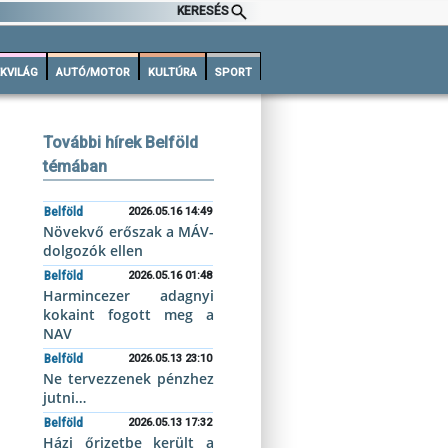
KERESÉS
KVILÁG
AUTÓ/MOTOR
KULTÚRA
SPORT
További hírek Belföld
témában
Belföld
2026.05.16 14:49
Növekvő erőszak a MÁV-
dolgozók ellen
Belföld
2026.05.16 01:48
Harmincezer adagnyi
kokaint fogott meg a
NAV
Belföld
2026.05.13 23:10
Ne tervezzenek pénzhez
jutni…
Belföld
2026.05.13 17:32
Házi őrizetbe került a