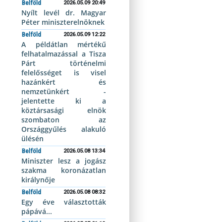
Belföld
2026.05.09 20:49
Nyílt levél dr. Magyar
Péter miniszterelnöknek
Belföld
2026.05.09 12:22
A példátlan mértékű
felhatalmazással a Tisza
Párt történelmi
felelősséget is visel
hazánkért és
nemzetünkért -
jelentette ki a
köztársasági elnök
szombaton az
Országgyűlés alakuló
ülésén
Belföld
2026.05.08 13:34
Miniszter lesz a jogász
szakma koronázatlan
királynője
Belföld
2026.05.08 08:32
Egy éve választották
pápává...