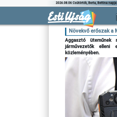
2026.08.06 Csütörtök, Berta, Bettina napja
Növekvő erőszak a 
Aggasztó üteműnek ne
járművezetők elleni
közleményében.