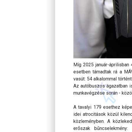
Míg 2025 január-áprilisban 
esetben támadtak rá a MÁV-c
vasút: 54 alkalommal történ
Az autóbuszos ágazatban is
munkavégzése során - közöl
A tavalyi 179 esethez képe
idei atrocitások közül kile
közleményben. A közlekedé
erőszak bűncselekmény: 