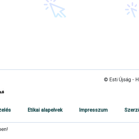
© Esti Újság - 
zelés
Etikai alapelvek
Impresszum
Szerz
ben!