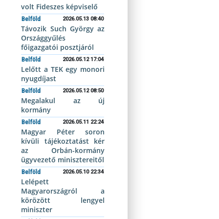
volt Fideszes képviselő
Belföld
2026.05.13 08:40
Távozik Such György az
Országgyűlés
főigazgatói posztjáról
Belföld
2026.05.12 17:04
Lelőtt a TEK egy monori
nyugdíjast
Belföld
2026.05.12 08:50
Megalakul az új
kormány
Belföld
2026.05.11 22:24
Magyar Péter soron
kívüli tájékoztatást kér
az Orbán-kormány
ügyvezető minisztereitől
Belföld
2026.05.10 22:34
Lelépett
Magyarországról a
körözött lengyel
miniszter