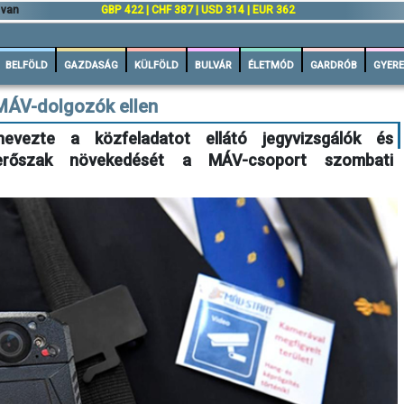
 van
GBP 422 | CHF 387 | USD 314 | EUR 362
BELFÖLD
GAZDASÁG
KÜLFÖLD
BULVÁR
ÉLETMÓD
GARDRÓB
GYERE
MÁV-dolgozók ellen
vezte a közfeladatot ellátó jegyvizsgálók és
 erőszak növekedését a MÁV-csoport szombati