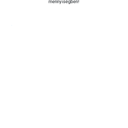
mennyiségben!
Cookie beállítások testre szabása