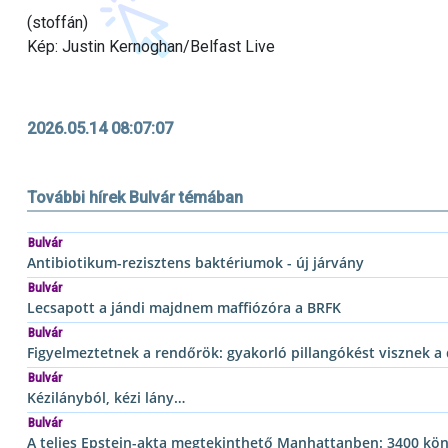
(stoffán)
Kép: Justin Kernoghan/Belfast Live
2026.05.14 08:07:07
További hírek Bulvár témában
Bulvár
Antibiotikum-rezisztens baktériumok - új járvány
Bulvár
Lecsapott a jándi majdnem maffiózóra a BRFK
Bulvár
Figyelmeztetnek a rendőrök: gyakorló pillangókést visznek a 
Bulvár
Kézilányból, kézi lány…
Bulvár
A teljes Epstein-akta megtekinthető Manhattanben: 3400 köny