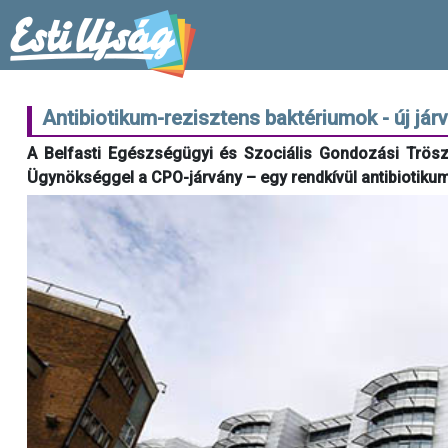
Antibiotikum-rezisztens baktériumok - új jár
A Belfasti Egészségügyi és Szociális Gondozási Trös
Ügynökséggel a CPO-járvány – egy rendkívül antibiotikum