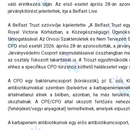
való érintkezés útján. Az első esetet április 28-án azo
járványkitörést jelentettek, írja a Belfast Live.
A Belfast Trust szóvivője kijelentette: „A Belfast Trust 
Royal Victoria Kórházban, a Közegészségügyi Ügynöksé
támogatásával. Az Orvosi Szakterületek és Nem Tervezett El
CPO első esetét 2026. április 28-án azonosították, a járvány
Járványvédelmi Csoport iránymutatásaival összhangban meg
az osztály fokozott takarítását is. A Tröszt együttműködik 
ehhez a specifikus CPO-törzshöz köthető halálesetet vagy 
A CPO egy baktériumcsoport (kórokozók), pl. E. coli, K
antibiotikumokkal szemben (beleértve a karbapenemeknek 
ártalmatlanul élnek a bélben, azonban, ha más területr
okozhatnak. A CPE/CPO által okozott fertőzés nehez
(fehérjéket/vegyi anyagokat) termelhetnek, amelyek elpusztí
A karbapenem antibiotikumok egy erős antibiotikumcsoport,