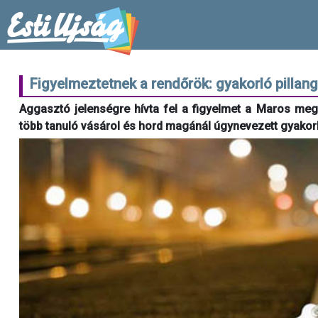
Figyelmeztetnek a rendőrök: gyakorló pillan
Aggasztó jelenségre hívta fel a figyelmet a Maros megy
több tanuló vásárol és hord magánál úgynevezett gyakorl