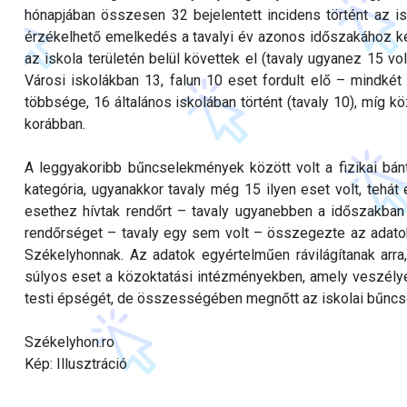
hónapjában összesen 32 bejelentett incidens történt az is
érzékelhető emelkedés a tavalyi év azonos időszakához ké
az iskola területén belül követtek el (tavaly ugyanez 15 vol
Városi iskolákban 13, falun 10 eset fordult elő – mindk
többsége, 16 általános iskolában történt (tavaly 10), míg k
korábban.
A leggyakoribb bűncselekmények között volt a fizikai bán
kategória, ugyanakkor tavaly még 15 ilyen eset volt, tehát
esethez hívtak rendőrt – tavaly ugyanebben a időszakban
rendőrséget – tavaly egy sem volt – összegezte az adato
Székelyhonnak. Az adatok egyértelműen rávilágítanak arr
súlyos eset a közoktatási intézményekben, amely veszélye
testi épségét, de összességében megnőtt az iskolai bűnc
Székelyhon.ro
Kép: Illusztráció