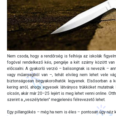
Nem csoda, hogy a rendőrség is felhívja az iskolák figyelmé
fogóval rendelkező kés, pengéje a két szárny között van e
előcsalni. A gyakorló verzió – balisongnak is nevezik – an
vagy műanyagból van –, tehát elvileg nem lehet vele vág
biztonságosan begyakorolhatók legyenek. Elsősorban a 
kering arról, ahogy egyesek látványos trükköket mutatnak 
olcsón, akár már 20–25 lejért is meg lehet venni online. Ott
szerint a „veszélytelen” megjelenés félrevezető lehet.
Egy pillangókés – még ha nem is éles – pontosan úgy néz ki,