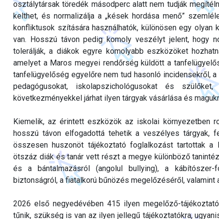
osztálytársak töredék másodperc alatt nem tudják megítél
kelthet, és normalizálja a „kések hordása menő” szemléle
konfliktusok szítására használhatók, különösen egy olyan 
van. Hosszú távon pedig komoly veszélyt jelent, hogy no
tolerálják, a diákok egyre komolyabb eszközöket hozhatna
amelyet a Maros megyei rendőrség küldött a tanfelügyelő
tanfelügyelőség egyelőre nem tud hasonló incidensekről, a 
pedagógusokat, iskolapszichológusokat és szülőket,
következményekkel járhat ilyen tárgyak vásárlása és magukn
Kiemelik, az érintett eszközök az iskolai környezetben r
hosszú távon elfogadottá tehetik a veszélyes tárgyak, f
összesen huszonöt tájékoztató foglalkozást tartottak 
ötszáz diák és tanár vett részt a megye különböző taninté
és a bántalmazásról (angolul bullying), a kábítószer-
biztonságról, a fiatalkorú bűnözés megelőzéséről, valamint 
2026 első negyedévében 415 ilyen megelőző-tájékoztató 
tűnik, szükség is van az ilyen jellegű tájékoztatókra, ugy