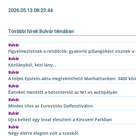
2026.05.13 08:23:44
További hírek Bulvár témában
Bulvár
Figyelmeztetnek a rendőrök: gyakorló pillangókést visznek a 
Bulvár
Kézilányból, kézi lány…
Bulvár
A teljes Epstein-akta megtekinthető Manhattanben: 3400 köny
Bulvár
Életeket mentett a betonterelő az M1-es autópályán
Bulvár
Mindez tilos az Eurovíziós Dalfesztiválon
Bulvár
Újra kellett egy lovat éleszteni a Kincsem Parkban
Bulvár
Négy életre elegem volt a szexből