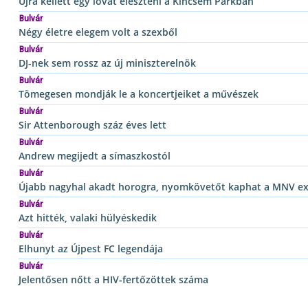
Újra kellett egy lovat éleszteni a Kincsem Parkban
Bulvár
Négy életre elegem volt a szexből
Bulvár
DJ-nek sem rossz az új miniszterelnök
Bulvár
Tömegesen mondják le a koncertjeiket a művészek
Bulvár
Sir Attenborough száz éves lett
Bulvár
Andrew megijedt a símaszkostól
Bulvár
Újabb nagyhal akadt horogra, nyomkövetőt kaphat a MNV ex
Bulvár
Azt hitték, valaki hülyéskedik
Bulvár
Elhunyt az Újpest FC legendája
Bulvár
Jelentősen nőtt a HIV-fertőzöttek száma