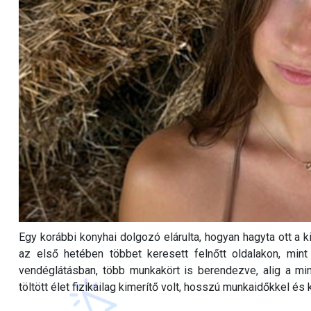
Egy korábbi konyhai dolgozó elárulta, hogyan hagyta ott a 
az első hetében többet keresett felnőtt oldalakon, mi
vendéglátásban, több munkakört is berendezve, alig a mini
töltött élet fizikailag kimerítő volt, hosszú munkaidőkkel és