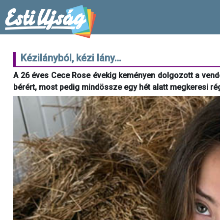
Kézilányból, kézi lány…
A 26 éves Cece Rose évekig keményen dolgozott a vendégl
bérért, most pedig mindössze egy hét alatt megkeresi rég