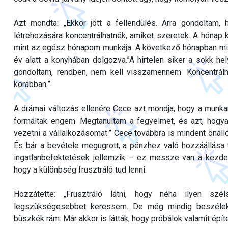
Azt mondta: „Ekkor jött a fellendülés. Arra gondoltam,
létrehozására koncentrálhatnék, amiket szeretek. A hónap 
mint az egész hónapom munkája. A következő hónapban mi
év alatt a konyhában dolgozva.”A hirtelen siker a sokk h
gondoltam, rendben, nem kell visszamennem. Koncentrálha
korábban.”
A drámai változás ellenére Cece azt mondja, hogy a munka
formáltak engem. Megtanultam a fegyelmet, és azt, hogy
vezetni a vállalkozásomat.” Cece továbbra is mindent önállóa
És bár a bevétele megugrott, a pénzhez való hozzáállása
ingatlanbefektetések jellemzik – ez messze van a kezdeti
hogy a különbség frusztráló tud lenni.
Hozzátette: „Frusztráló látni, hogy néha ilyen s
legszükségesebbet keressem. De még mindig beszélek
büszkék rám. Már akkor is látták, hogy próbálok valamit építe