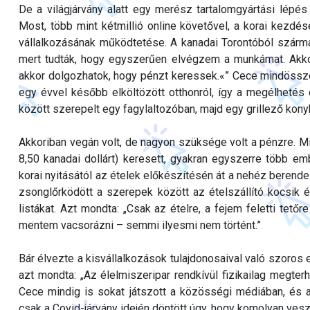
De a világjárvány alatt egy merész tartalomgyártási lépés s
Most, több mint kétmillió online követővel, a korai kezdése
vállalkozásának működtetése. A kanadai Torontóból szár
mert tudták, hogy egyszerűen elvégzem a munkámat. Akk
akkor dolgozhatok, hogy pénzt keressek.«” Cece mindössze
egy évvel később elköltözött otthonról, így a megélhetés 
között szerepelt egy fagylaltozóban, majd egy grillező ko
Akkoriban vegán volt, de nagyon szüksége volt a pénzre. Mir
8,50 kanadai dollárt) keresett, gyakran egyszerre több em
korai nyitásától az ételek előkészítésén át a nehéz berendez
zsonglőrködött a szerepek között az ételszállító kocsik é
listákat. Azt mondta: „Csak az ételre, a fejem feletti tet
mentem vacsorázni – semmi ilyesmi nem történt.”
Bár élvezte a kisvállalkozások tulajdonosaival való szoros 
azt mondta: „Az élelmiszeripar rendkívül fizikailag megter
Cece mindig is sokat játszott a közösségi médiában, és am
csak a Covid-járvány idején döntött úgy, hogy komolyan veszi