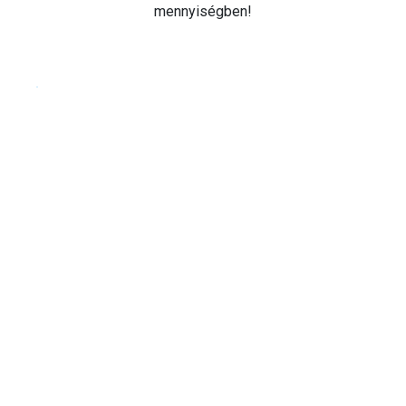
mennyiségben!
Cookie beállítások testre szabása