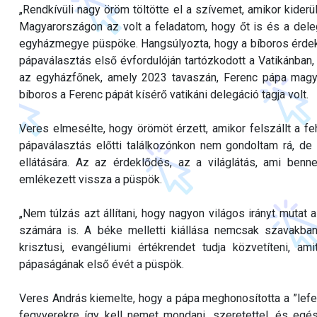
„Rendkívüli nagy öröm töltötte el a szívemet, amikor kiderü
Magyarországon az volt a feladatom, hogy őt is és a deleg
egyházmegye püspöke. Hangsúlyozta, hogy a bíboros érdekl
pápaválasztás első évfordulóján tartózkodott a Vatikánban, 
az egyházfőnek, amely 2023 tavaszán, Ferenc pápa magyar
bíboros a Ferenc pápát kísérő vatikáni delegáció tagja volt.
Veres elmesélte, hogy örömöt érzett, amikor felszállt a fe
pápaválasztás előtti találkozónkon nem gondoltam rá, d
ellátására. Az az érdeklődés, az a világlátás, ami benn
emlékezett vissza a püspök.
„Nem túlzás azt állítani, hogy nagyon világos irányt mutat 
számára is. A béke melletti kiállása nemcsak szavakb
krisztusi, evangéliumi értékrendet tudja közvetíteni, 
pápaságának első évét a püspök.
Veres András kiemelte, hogy a pápa meghonosította a ”lefeg
fegyverekre így kell nemet mondani, szeretettel, és egés