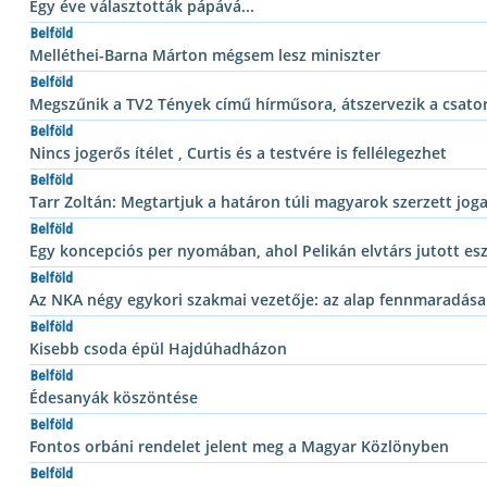
Egy éve választották pápává...
Belföld
Melléthei-Barna Márton mégsem lesz miniszter
Belföld
Megszűnik a TV2 Tények című hírműsora, átszervezik a csato
Belföld
Nincs jogerős ítélet , Curtis és a testvére is fellélegezhet
Belföld
Tarr Zoltán: Megtartjuk a határon túli magyarok szerzett joga
Belföld
Egy koncepciós per nyomában, ahol Pelikán elvtárs jutott e
Belföld
Az NKA négy egykori szakmai vezetője: az alap fennmaradása
Belföld
Kisebb csoda épül Hajdúhadházon
Belföld
Édesanyák köszöntése
Belföld
Fontos orbáni rendelet jelent meg a Magyar Közlönyben
Belföld