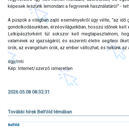
képesek leszünk lemondani a fegyverek használatáról” - te
A püspök a világban zajló eseményekről úgy vélte, ”az idő 
gondolkodásunkban, érzésvilágunkban, hosszú időnek kell elt
Lelkipásztorként túl sokszor kell megtapasztalnom, ho
valaminek az igazságáról, és aszerinti életre segíteni ők
örök, az evangélium örök, az ember változhat, és nekünk az a
sgy/mti
Kép: Internet/szerző ismeretlen
2026.05.08 08:32:31
További hírek Belföld témában
Belföld