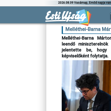
2026.08.09 Vasárnap, Emőd napja va
Melléthei-Barna Má
Melléthei-Barna Márto
leendő miniszterelnök
jelentette be, hogy v
képviselőként folytatja.