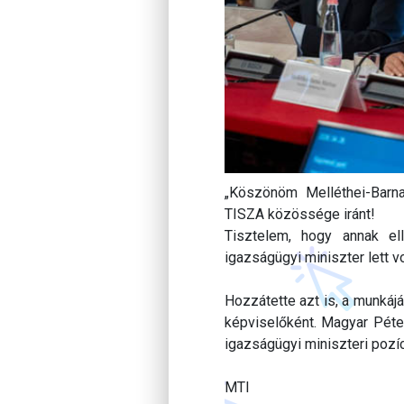
„Köszönöm Melléthei-Barna
TISZA közössége iránt!
Tisztelem, hogy annak el
igazságügyi miniszter lett v
Hozzátette azt is, a munkáj
képviselőként. Magyar Péter,
igazságügyi miniszteri pozíc
MTI