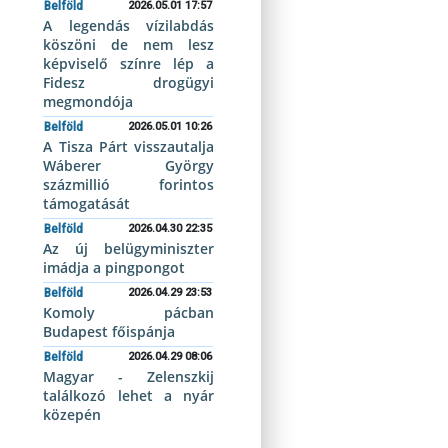
Belföld
2026.05.01 17:57
A legendás vízilabdás
köszöni de nem lesz
képviselő színre lép a
Fidesz drogügyi
megmondója
Belföld
2026.05.01 10:26
A Tisza Párt visszautalja
Wáberer György
százmillió forintos
támogatását
Belföld
2026.04.30 22:35
Az új belügyminiszter
imádja a pingpongot
Belföld
2026.04.29 23:53
Komoly pácban
Budapest főispánja
Belföld
2026.04.29 08:06
Magyar - Zelenszkij
találkozó lehet a nyár
közepén