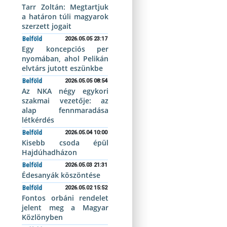
Tarr Zoltán: Megtartjuk
a határon túli magyarok
szerzett jogait
Belföld
2026.05.05 23:17
Egy koncepciós per
nyomában, ahol Pelikán
elvtárs jutott eszünkbe
Belföld
2026.05.05 08:54
Az NKA négy egykori
szakmai vezetője: az
alap fennmaradása
létkérdés
Belföld
2026.05.04 10:00
Kisebb csoda épül
Hajdúhadházon
Belföld
2026.05.03 21:31
Édesanyák köszöntése
Belföld
2026.05.02 15:52
Fontos orbáni rendelet
jelent meg a Magyar
Közlönyben