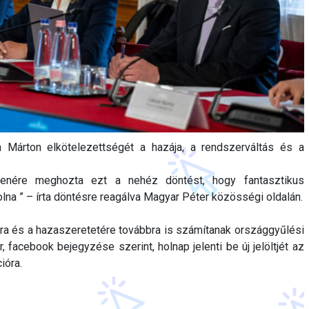
 Márton elkötelezettségét a hazája, a rendszerváltás és a
lenére meghozta ezt a nehéz döntést, hogy fantasztikus
olna ” – írta döntésre reagálva Magyar Péter közösségi oldalán.
ára és a hazaszeretetére továbbra is számítanak országgyűlési
 facebook bejegyzése szerint, holnap jelenti be új jelöltjét az
ióra.