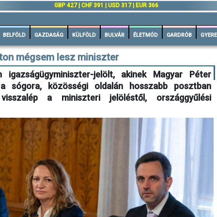
n
GBP 427 | CHF 391 | USD 317 | EUR 366
BELFÖLD
GAZDASÁG
KÜLFÖLD
BULVÁR
ÉLETMÓD
GARDRÓB
GYERE
rton mégsem lesz miniszter
n igazságügyminiszter-jelölt, akinek Magyar Péter
 a sógora, közösségi oldalán hosszabb posztban
isszalép a miniszteri jelöléstől, országgyűlési