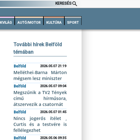
KERESÉS
KVILÁG
AUTÓ/MOTOR
KULTÚRA
SPORT
További hírek Belföld
témában
Belföld
2026.05.07 21:19
Melléthei-Barna Márton
mégsem lesz miniszter
Belföld
2026.05.07 09:04
Megszűnik a TV2 Tények
című hírműsora,
átszervezik a csatornát
Belföld
2026.05.07 01:45
Nincs jogerős ítélet ,
Curtis és a testvére is
fellélegezhet
Belföld
2026.05.06 09:35