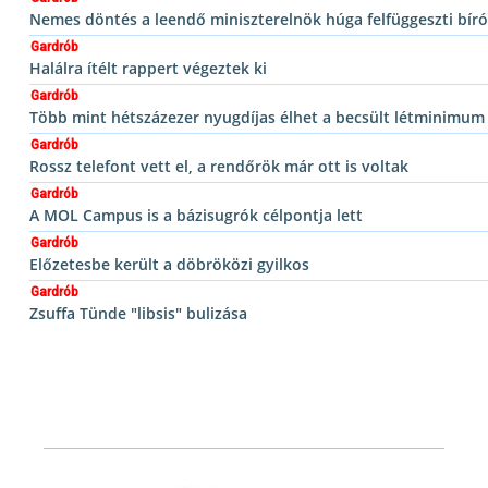
Nemes döntés a leendő miniszterelnök húga felfüggeszti bírói
Gardrób
Halálra ítélt rappert végeztek ki
Gardrób
Több mint hétszázezer nyugdíjas élhet a becsült létminimum 
Gardrób
Rossz telefont vett el, a rendőrök már ott is voltak
Gardrób
A MOL Campus is a bázisugrók célpontja lett
Gardrób
Előzetesbe került a döbröközi gyilkos
Gardrób
Zsuffa Tünde "libsis" bulizása