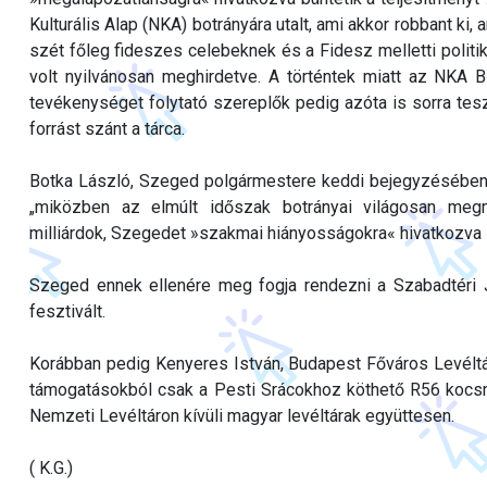
Kulturális Alap (NKA) botrányára utalt, ami akkor robbant ki, 
szét főleg fideszes celebeknek és a Fidesz melletti politi
volt nyilvánosan meghirdetve. A történtek miatt az NKA B
tevékenységet folytató szereplők pedig azóta is sorra tes
forrást szánt a tárca.
Botka László, Szeged polgármestere keddi bejegyzésében 
„miközben az elmúlt időszak botrányai világosan megmu
milliárdok, Szegedet »szakmai hiányosságokra« hivatkozva z
Szeged ennek ellenére meg fogja rendezni a Szabadtéri
fesztivált.
Korábban pedig Kenyeres István, Budapest Főváros Levéltárá
támogatásokból csak a Pesti Srácokhoz köthető R56 kocsm
Nemzeti Levéltáron kívüli magyar levéltárak együttesen.
( K.G.)