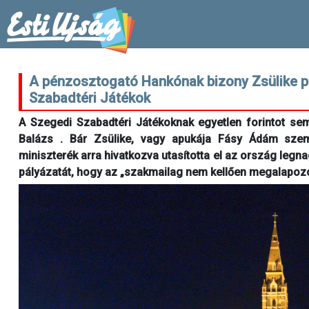
A pénzosztogató Hankónak bizony Zsülike p
Szabadtéri Játékok
A Szegedi Szabadtéri Játékoknak egyetlen forintot sem
Balázs . Bár Zsülike, vagy apukája Fásy Ádám szemm
miniszterék arra hivatkozva utasította el az ország legn
pályázatát, hogy az „szakmailag nem kellően megalapozott”