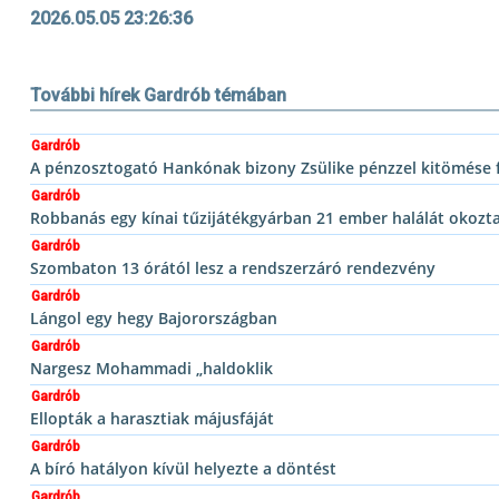
2026.05.05 23:26:36
További hírek Gardrób témában
Gardrób
A pénzosztogató Hankónak bizony Zsülike pénzzel kitömése f
Gardrób
Robbanás egy kínai tűzijátékgyárban 21 ember halálát okozt
Gardrób
Szombaton 13 órától lesz a rendszerzáró rendezvény
Gardrób
Lángol egy hegy Bajorországban
Gardrób
Nargesz Mohammadi „haldoklik
Gardrób
Ellopták a harasztiak májusfáját
Gardrób
A bíró hatályon kívül helyezte a döntést
Gardrób