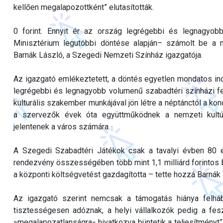
kellően megalapozottként” elutasították.
0 forint. Ennyit ér az ország legrégebbi és legnagyobb 
Minisztérium legutóbbi döntése alapján– számolt be a
Barnák László, a Szegedi Nemzeti Színház igazgatója.
Az igazgató emlékeztetett, a döntés egyetlen mondatos i
legrégebbi és legnagyobb volumenű szabadtéri színházi fe
kulturális szakember munkájával jön létre a néptánctól a kon
a szervezők évek óta együttműködnek a nemzeti kultúrst
jelentenek a város számára.
A Szegedi Szabadtéri Játékok csak a tavalyi évben 80 eze
rendezvény összességében több mint 1,1 milliárd forintos b
a központi költségvetést gazdagította – tette hozzá Barnák
Az igazgató szerint nemcsak a támogatás hiánya felh
tisztességesen adóznak, a helyi vállalkozók pedig a fes
»megalapozatlanságra« hivatkozva büntetik a teljesítményt