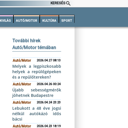
KERESÉS
KVILÁG
AUTÓ/MOTOR
KULTÚRA
SPORT
További hírek
Autó/Motor témában
Autó/Motor
2026.04.27 08:13
Melyek a legpiszkosabb
helyek a repülőgépeken
és a repülőtereken?
Autó/Motor
2026.04.26 00:24
Újabb sebességmérők
jöhetnek Budapestre
Autó/Motor
2026.04.24 23:23
Lebukott a 48 éve jogsi
nélkül autókázó idős
bácsi
Autó/Motor
2026.04.23 18:19