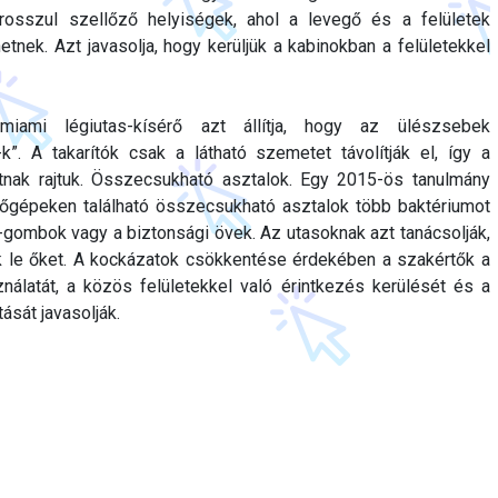
rosszul szellőző helyiségek, ahol a levegő és a felületek
etnek. Azt javasolja, hogy kerüljük a kabinokban a felületekkel
miami légiutas-kísérő azt állítja, hogy az ülészsebek
”. A takarítók csak a látható szemetet távolítják el, így a
tnak rajtuk. Összecsukható asztalok. Egy 2015-ös tanulmány
ülőgépeken található összecsukható asztalok több baktériumot
gombok vagy a biztonsági övek. Az utasoknak azt tanácsolják,
ék le őket. A kockázatok csökkentése érdekében a szakértők a
ználatát, a közös felületekkel való érintkezés kerülését és a
tását javasolják.