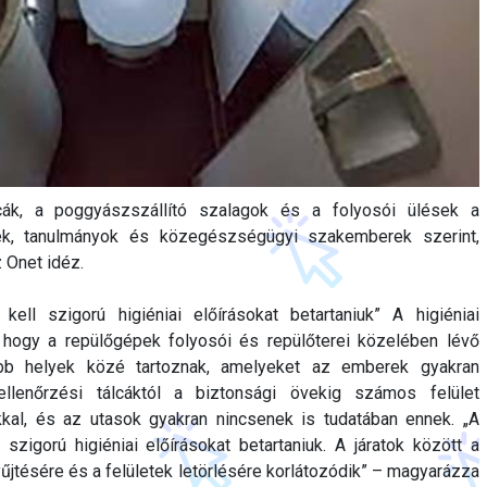
lcák, a poggyászszállító szalagok és a folyosói ülések a
tek, tanulmányok és közegészségügyi szakemberek szerint,
 Onet idéz.
ell szigorú higiéniai előírásokat betartaniuk” A higiéniai
 hogy a repülőgépek folyosói és repülőterei közelében lévő
bb helyek közé tartoznak, amelyeket az emberek gyakran
ellenőrzési tálcáktól a biztonsági övekig számos felület
kal, és az utasok gyakran nincsenek is tudatában ennek. „A
szigorú higiéniai előírásokat betartaniuk. A járatok között a
yűjtésére és a felületek letörlésére korlátozódik” – magyarázza