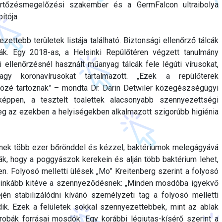
fertőzésmegelőzési szakember és a GermFalcon ultraibolya
ítója.
ettebb területek listája található. Biztonsági ellenőrző tálcák
cák. Egy 2018-as, a Helsinki Repülőtéren végzett tanulmány
i ellenőrzésnél használt műanyag tálcák fele légúti vírusokat,
agy koronavírusokat tartalmazott. „Ezek a repülőterek
özé tartoznak” – mondta Dr. Darin Detwiler közegészségügyi
képpen, a tesztelt toalettek alacsonyabb szennyezettségi
leg az ezekben a helyiségekben alkalmazott szigorúbb higiénia
nek több ezer bőrönddel és kézzel, baktériumok melegágyává
ák, hogy a poggyászok kerekein és alján több baktérium lehet,
n. Folyosó melletti ülések „Mo” Kreitenberg szerint a folyosó
eginkább kitéve a szennyeződésnek: „Minden mosdóba igyekvő
jén stabilizálódni kívánó személyzeti tag a folyosó melletti
ik. Ezek a felületek sokkal szennyezettebbek, mint az ablak
robák forrásai mosdók. Egy korábbi légiutas-kísérő szerint a