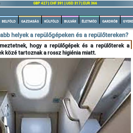
n
GBP 427 | CHF 391 | USD 317 | EUR 366
BELFÖLD
GAZDASÁG
KÜLFÖLD
BULVÁR
ÉLETMÓD
GARDRÓB
GYERE
abb helyek a repülőgépeken és a repülőtereken?
lmeztetnek, hogy a repülőgépek és a repülőterek a
 közé tartoznak a rossz higiénia miatt.