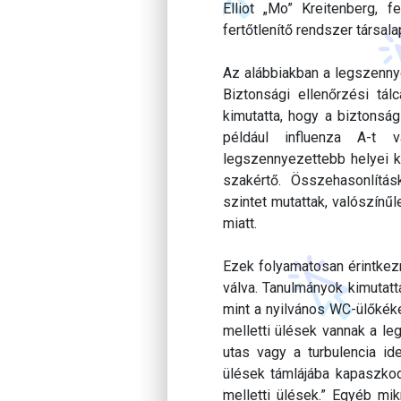
Elliot „Mo” Kreitenberg, 
fertőtlenítő rendszer társalap
Az alábbiakban a legszennyez
Biztonsági ellenőrzési tál
kimutatta, hogy a biztonság
például influenza A-t v
legszennyezettebb helyei k
szakértő. Összehasonlítás
szintet mutattak, valószínű
miatt.
Ezek folyamatosan érintkez
válva. Tanulmányok kimutatt
mint a nyilvános WC-ülőkéke
melletti ülések vannak a l
utas vagy a turbulencia ide
ülések támlájába kapaszkod
melletti ülések.” Egyéb mik