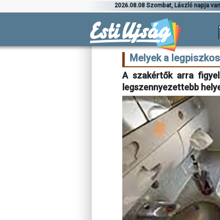
2026.08.08 Szombat, László napja va
Melyek a legpiszkos
A szakértők arra figye
legszennyezettebb helyek