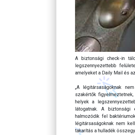
A biztonsági check-in tá
legszennyezettebb felüle
amelyeket a Daily Mail és az
„A légitársaságoknak nem k
szakértők figyelmeztetnek,
helyek a legszennyezette
látogatnak. A biztonsági 
halmozódik fel baktériumok
légitársaságoknak nem kell 
takarítás a hulladék összeg