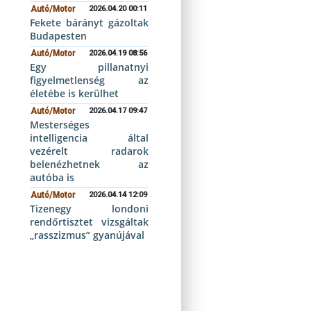
Autó/Motor
2026.04.20 00:11
Fekete bárányt gázoltak
Budapesten
Autó/Motor
2026.04.19 08:56
Egy pillanatnyi
figyelmetlenség az
életébe is kerülhet
Autó/Motor
2026.04.17 09:47
Mesterséges
intelligencia által
vezérelt radarok
belenézhetnek az
autóba is
Autó/Motor
2026.04.14 12:09
Tizenegy londoni
rendőrtisztet vizsgáltak
„rasszizmus” gyanújával