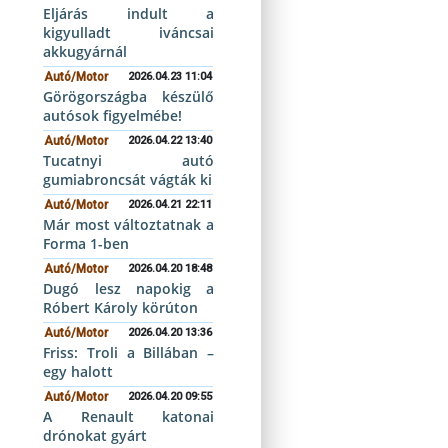
Eljárás indult a
kigyulladt iváncsai
akkugyárnál
Autó/Motor
2026.04.23 11:04
Görögországba készülő
autósok figyelmébe!
Autó/Motor
2026.04.22 13:40
Tucatnyi autó
gumiabroncsát vágták ki
Autó/Motor
2026.04.21 22:11
Már most változtatnak a
Forma 1-ben
Autó/Motor
2026.04.20 18:48
Dugó lesz napokig a
Róbert Károly körúton
Autó/Motor
2026.04.20 13:36
Friss: Troli a Billában –
egy halott
Autó/Motor
2026.04.20 09:55
A Renault katonai
drónokat gyárt