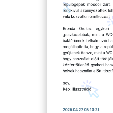
repülőgépek mosdói zárt, 
rendkívül szennyezettek leh
való közvetlen érintkezést.
Brenda Orelus, egykori 
„piszkosabbak, mint a WC-k
baktériumok felhalmozódha
megállapította, hogy a rep
gyűjtenek össze, mint a WC-
hogy használat előtt törölj
kézfertőtlenítő gyakori has
helyek használat előtti tisztí
sgy.
Kép: Illusztráció
2026.04.27 08:13:21