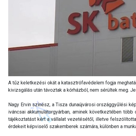
A tűz keletkezési okát a katasztrófavédelem fogja meghatáro
kivizsgálás után távoztak a kórházból, nem sérültek meg. Je
Nagy Ervin színész, a Tisza dunaújvárosi országgyűlési képv
iváncsai akkumulátorgyárban, aminek következtében több d
tájékoztatást kért a vállalat vezetésétől, illetve felszólíto
érdekeit képviselő szakemberek számára, különben a munka