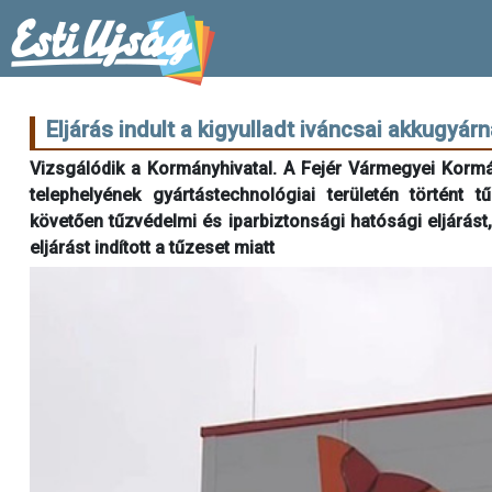
Eljárás indult a kigyulladt iváncsai akkugyárn
Vizsgálódik a Kormányhivatal. A Fejér Vármegyei Kormá
telephelyének gyártástechnológiai területén történt t
követően tűzvédelmi és iparbiztonsági hatósági eljárást
eljárást indított a tűzeset miatt