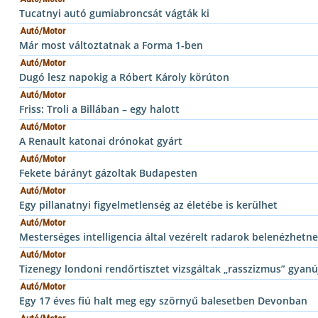
Tucatnyi autó gumiabroncsát vágták ki
Autó/Motor
Már most változtatnak a Forma 1-ben
Autó/Motor
Dugó lesz napokig a Róbert Károly körúton
Autó/Motor
Friss: Troli a Billában – egy halott
Autó/Motor
A Renault katonai drónokat gyárt
Autó/Motor
Fekete bárányt gázoltak Budapesten
Autó/Motor
Egy pillanatnyi figyelmetlenség az életébe is kerülhet
Autó/Motor
Mesterséges intelligencia által vezérelt radarok belenézhetne
Autó/Motor
Tizenegy londoni rendőrtisztet vizsgáltak „rasszizmus” gyanú
Autó/Motor
Egy 17 éves fiú halt meg egy szörnyű balesetben Devonban