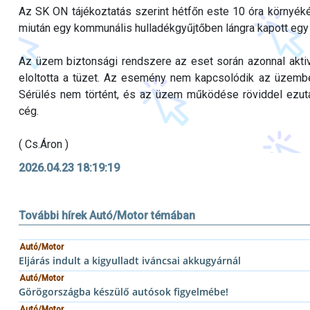
Az SK ON tájékoztatás szerint hétfőn este 10 óra környéké
miután egy kommunális hulladékgyűjtőben lángra kapott egy
Az üzem biztonsági rendszere az eset során azonnal aktivá
eloltotta a tüzet. Az esemény nem kapcsolódik az üzembe
Sérülés nem történt, és az üzem működése röviddel ezután,
cég.
( Cs.Áron )
2026.04.23 18:19:19
További hírek Autó/Motor témában
Autó/Motor
Eljárás indult a kigyulladt iváncsai akkugyárnál
Autó/Motor
Görögországba készülő autósok figyelmébe!
Autó/Motor