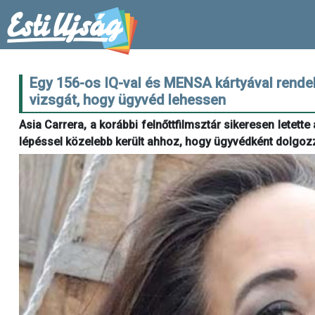
Egy 156-os IQ-val és MENSA kártyával rendelk
vizsgát, hogy ügyvéd lehessen
Asia Carrera, a korábbi felnőttfilmsztár sikeresen letett
lépéssel közelebb került ahhoz, hogy ügyvédként dolgoz