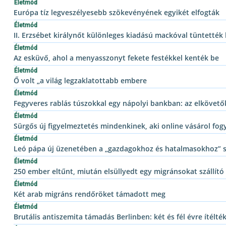
Életmód
Európa tíz legveszélyesebb szökevényének egyikét elfogták
Életmód
II. Erzsébet királynőt különleges kiadású mackóval tüntették 
Életmód
Az esküvő, ahol a menyasszonyt fekete festékkel kenték be
Életmód
Ő volt „a világ legzaklatottabb embere
Életmód
Fegyveres rablás túszokkal egy nápolyi bankban: az elkövető
Életmód
Sürgős új figyelmeztetés mindenkinek, aki online vásárol fog
Életmód
Leó pápa új üzenetében a „gazdagokhoz és hatalmasokhoz” s
Életmód
250 ember eltűnt, miután elsüllyedt egy migránsokat szállító
Életmód
Két arab migráns rendőröket támadott meg
Életmód
Brutális antiszemita támadás Berlinben: két és fél évre ítélt