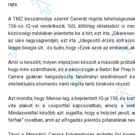
rajta.
A TMZ beszámolója szerint Carrerát régóta tehetségesnek t
156-os IQ-val rendelkezik. Sőt, állítólag oktatásból is me
közösségi médiában jelentette be a hírt, ezt írta: „Sikeresen 
az ülés nagyságrendjét, ezt írta: „Idegesítő érzés volt k
leagle beagle ült... és tudni, hogy »Ezek azok az emberek, ak
Arról is beszélt, milyen intenzíven készült a második próbálk
hogy mire számíthatok, és a záróvizsgán a Barbri Bar Prep 
Carrera gyakran hangsúlyozta tanulmányi eredményeit és 
intellektuális elismerés iránti régóta tartó törekvés részét.
Azt mondta, hogy Mensa-tag, a bejelentett IQ-ja 156, és korá
vita alakult ki a csoporttal kapcsolatban, amely a webo
Mindazonáltal később azt sugallta, hogy a helyzet javult,
férfiak” rovatban, amit az elfogadás jelentős pillanatának ne
Távol a Mensától, Carrera folyamatosan építette fel hiva