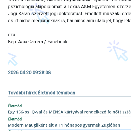
pszichológia alapdiplomát, a Texas A&M Egyetemen szerzett
Jogi Karán szerzett jogi doktorátust. Emellett műszaki érde
és írt niche médiumoknak is, bár nincs arra utaló jel, hogy l
cza.
Kép: Asia Carrera / Facebook
2026.04.20 09:38:08
További hírek Életmód témában
Életmód
Egy 156-os IQ-val és MENSA kártyával rendelkező felnőtt sztár
Életmód
Modern Maugliként élt a 11 hónapos gyermek Zuglóban