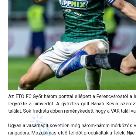
Az ETO FC Győr három ponttal ellépett a Ferencvárostól a l
legyőzte a címvédőt. A győztes gólt Bánáti Kevin szerez
találat. Sok fradista abban reménykedett, hogy a VAR talál va
Ugyan a vasárnapit követően még három-három mérkőzés vár
rangadóra. Mozgalmas első félidőt produkáltak a felek, Njie 