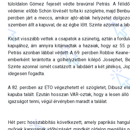
túloldalon Gómez fejesét védte bravúrral Petrás. A félid
védenie: előbb Schön lövését tolta ki szögletre, majd Benbual
percben járt a meccs, amikor ajtó-ablak helyzetet dolgoz
szemben állt a kapuval, de az égbe lőtt. Szinte azonnal a lab
Kicsit visszább vettek a csapatok a szünetig, aztán a fordu
kapujához, ám annyira kitámadtak a hazaiak, hogy az 55. p
Petrás azonban lábbal védett. A 69. percben Robbie Keane-ék
emberként lerántotta a gólhelyzetben kilépő Josephet, Be
Szinte azonnal ismét csatázott a labdáért a két játékos, Jop
idegesen fogadta.
A 82. percben az ETO végezhetett el szögletet, Dibusz első
kapuba talált. Ezután hosszan VAR-oztak, hogy a lesen álló 
igazságot tenni, végül érvényben maradt a találat.
Hét perc hosszabbítás következett, amely paprikás hangula
győriek kapusának időhúzásért, mindkét oldalon megállás nél