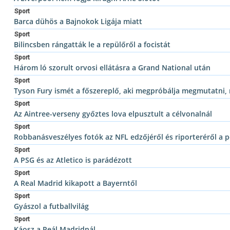
Sport
Barca dühös a Bajnokok Ligája miatt
Sport
Bilincsben rángatták le a repülőről a focistát
Sport
Három ló szorult orvosi ellátásra a Grand National után
Sport
Tyson Fury ismét a főszereplő, aki megpróbálja megmutatni, m
Sport
Az Aintree-verseny győztes lova elpusztult a célvonalnál
Sport
Robbanásveszélyes fotók az NFL edzőjéről és riporteréről a
Sport
A PSG és az Atletico is parádézott
Sport
A Real Madrid kikapott a Bayerntől
Sport
Gyászol a futballvilág
Sport
Káosz a Reál Madridnál