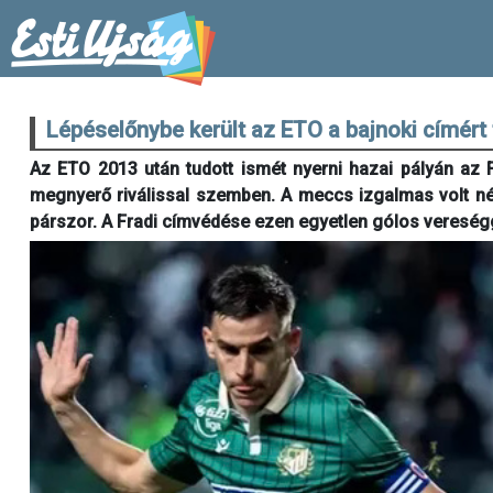
Lépéselőnybe került az ETO a bajnoki címért
Az ETO 2013 után tudott ismét nyerni hazai pályán az F
megnyerő riválissal szemben. A meccs izgalmas volt néh
párszor. A Fradi címvédése ezen egyetlen gólos vereségg