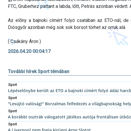
FTC, Gruberhez pattant a labda, lőtt, Petrás azonban védett.
Az előny a bajnoki címért folyó csatában az ETO-nál, de
Diósgyőr azonban még sok sok borsot törhet az orruk alá.
( Csákány Áron )
2026.04.20 00:04:17
További hírek Sport témában
Sport
Lépéselőnybe került az ETO a bajnoki címért folyó ádáz harc
Sport
"Lesújtó valóság!" Borzalmas felfedezés a világbajnokság he
Sport
A korábbi osztrák válogatott játékos autója frontálisan ütkö
Sport
A Liverpool nem fogja kirúgni Arne Slotot