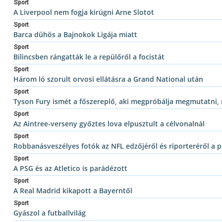
Sport
A Liverpool nem fogja kirúgni Arne Slotot
Sport
Barca dühös a Bajnokok Ligája miatt
Sport
Bilincsben rángatták le a repülőről a focistát
Sport
Három ló szorult orvosi ellátásra a Grand National után
Sport
Tyson Fury ismét a főszereplő, aki megpróbálja megmutatni, m
Sport
Az Aintree-verseny győztes lova elpusztult a célvonalnál
Sport
Robbanásveszélyes fotók az NFL edzőjéről és riporteréről a
Sport
A PSG és az Atletico is parádézott
Sport
A Real Madrid kikapott a Bayerntől
Sport
Gyászol a futballvilág