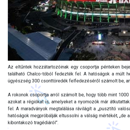
Az eltűntek hozzátartozóinak egy csoportja pénteken beje
található Chalco-tóból fedezték fel. A hatóságok a múlt 
ügyészség 300 csonttöredék felfedezéséről számolt be, a
A rokonok csoportja arról számolt be, hogy több mint 1000
azokat a régiókat is, amelyeket a nyomozók már átkutattak. 
fel. A maradványok megtalálása rávilágít a „pusztító val
hatóságok megpróbálják eltussolni a válság mértékét, „de a
kibontakozó tragédiáról”.