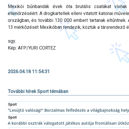
Mexikói bűnbandák évek óta brutális csatákat vívnak
ellenőrzéséért. A drogkartellek elleni vitatott katonai műv
országban, és további 130 000 embert tartanak eltűntnek.
13 mérkőzését Mexikóban rendezik, köztük a társrendező é
sgy.
Kép: AFP/YURI CORTEZ
2026.04.18 11:54:31
További hírek Sport témában
Sport
"Lesújtó valóság!" Borzalmas felfedezés a világbajnokság he
Sport
A korábbi osztrák válogatott játékos autója frontálisan ütkö