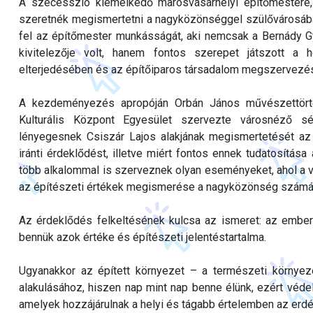
A szecesszió kiemelkedő marosvásárhelyi építőmestere,
szeretnék megismertetni a nagyközönséggel szülővárosába
fel az építőmester munkásságát, aki nemcsak a Bernády G
kivitelezője volt, hanem fontos szerepet játszott a h
elterjedésében és az építőiparos társadalom megszervezés
A kezdeményezés apropóján Orbán János művészettör
Kulturális Központ Egyesület szervezte városnéző sét
lényegesnek Csiszár Lajos alakjának megismertetését az u
iránti érdeklődést, illetve miért fontos ennek tudatosítá
több alkalommal is szerveznek olyan eseményeket, ahol a 
az építészeti értékek megismerése a nagyközönség számára
Az érdeklődés felkeltésének kulcsa az ismeret: az embe
bennük azok értéke és építészeti jelentéstartalma.
Ugyanakkor az épített környezet – a természeti környe
alakulásához, hiszen nap mint nap benne élünk, ezért véde
amelyek hozzájárulnak a helyi és tágabb értelemben az erdél