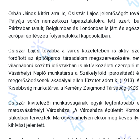
Orbán János kitért arra is, Csiszár Lajos jelentőségét to
Pályája során nemzetközi tapasztalatokra tett szert: b
Párizsban tanult, Belgiumban és Londonban is járt, és egés
európai építészeti folyamatokkal kapcsolatban.
Csiszár Lajos továbbá a város közéletében is aktív szerep
fordított az építőiparos társadalom megszervezésére, ne
világháború közötti időszakban is aktív közéleti szereplő
Vásárhelyi Napló munkatársa a Székelyföld iparosítását 
megerősödésének akadályai ellen füzetet adott ki (1913). A
Kisebbség munkatársa; a Kemény Zsigmond Társaság (KZST)
Csiszár kivitelezői munkásságának egyik legfontosabb
marosvásárhelyi Városháza. „A Városháza épületét Kom
stílusban tervezték. Marosvásárhelyen ekkor még kevés ilyen
kihívást jelentett.