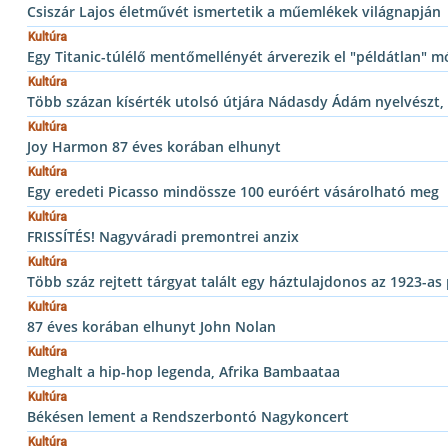
Csiszár Lajos életművét ismertetik a műemlékek világnapján
Kultúra
Egy Titanic-túlélő mentőmellényét árverezik el "példátlan" 
Kultúra
Több százan kísérték utolsó útjára Nádasdy Ádám nyelvészt, 
Kultúra
Joy Harmon 87 éves korában elhunyt
Kultúra
Egy eredeti Picasso mindössze 100 euróért vásárolható meg
Kultúra
FRISSÍTÉS! Nagyváradi premontrei anzix
Kultúra
Több száz rejtett tárgyat talált egy háztulajdonos az 1923-as
Kultúra
87 éves korában elhunyt John Nolan
Kultúra
Meghalt a hip-hop legenda, Afrika Bambaataa
Kultúra
Békésen lement a Rendszerbontó Nagykoncert
Kultúra