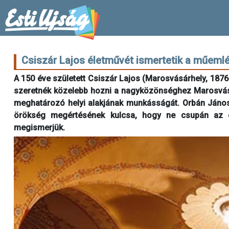
Csiszár Lajos életművét ismertetik a műemlé
A 150 éve született Csiszár Lajos (Marosvásárhely, 1876.
szeretnék közelebb hozni a nagyközönséghez Marosvásár
meghatározó helyi alakjának munkásságát. Orbán János 
örökség megértésének kulcsa, hogy ne csupán az ép
megismerjük.