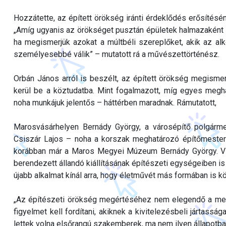
Hozzátette, az épített örökség iránti érdeklődés erősítésén
„Amíg ugyanis az örökséget pusztán épületek halmazaként s
ha megismerjük azokat a múltbéli szereplőket, akik az al
személyesebbé válik” – mutatott rá a művészettörténész.
Orbán János arról is beszélt, az épített örökség megismer
kerül be a köztudatba. Mint fogalmazott, míg egyes meg
noha munkájuk jelentős – háttérben maradnak. Rámutatott,
Marosvásárhelyen Bernády György, a városépítő polgárme
Csiszár Lajos – noha a korszak meghatározó építőmestere
korábban már a Maros Megyei Múzeum Bernády György. Vis
berendezett állandó kiállításának építészeti egységeiben i
újabb alkalmat kínál arra, hogy életművét más formában is
„Az építészeti örökség megértéséhez nem elegendő a megr
figyelmet kell fordítani, akiknek a kivitelezésbeli jártass
lettek volna elsőrangú szakemberek, ma nem ilyen állapotba