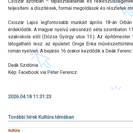
Csiszár azonban – tapasztalatainak és felkészültségéne
teljesíteni: a díszítések, formai megoldások és részletek m
Csiszár Lajos legfontosabb munkáit április 18-án Orb
érdeklődők. A magyar nyelvű városnéző séta szombaton 11 
szakiskola elől (Dózsa György utca 13.). Az építőmester 
látogatható lesz: az épületet Oniga Erika művészettört
román nyelven. A bejárás 16 órakor kezdődik a Deák Ferenc té
Deák Szidónia
Kép: Facebook via Péter Ferencz
2026.04.18 11:31:23
További hírek Kultúra témában
Kultúra