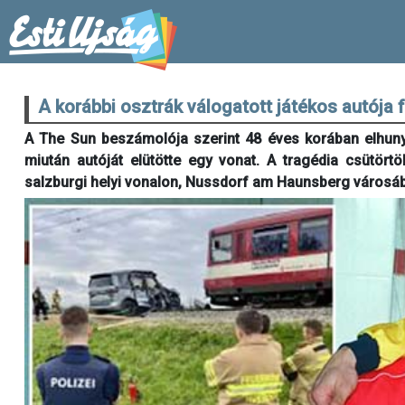
A korábbi osztrák válogatott játékos autója 
A The Sun beszámolója szerint 48 éves korában elhunyt
miután autóját elütötte egy vonat. A tragédia csütörtö
salzburgi helyi vonalon, Nussdorf am Haunsberg városába