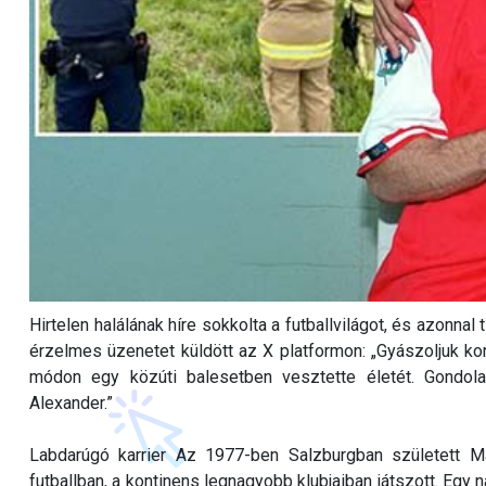
Hirtelen halálának híre sokkolta a futballvilágot, és azonnal 
érzelmes üzenetet küldött az X platformon: „Gyászoljuk ko
módon egy közúti balesetben vesztette életét. Gondolat
Alexander.”
Labdarúgó karrier Az 1977-ben Salzburgban született M
futballban, a kontinens legnagyobb klubjaiban játszott. Egy 