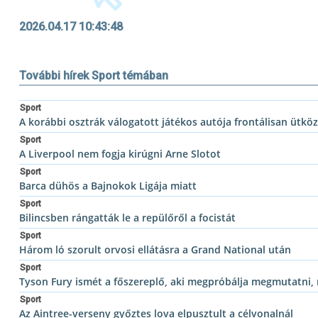
2026.04.17 10:43:48
További hírek Sport témában
Sport
A korábbi osztrák válogatott játékos autója frontálisan ütkö
Sport
A Liverpool nem fogja kirúgni Arne Slotot
Sport
Barca dühös a Bajnokok Ligája miatt
Sport
Bilincsben rángatták le a repülőről a focistát
Sport
Három ló szorult orvosi ellátásra a Grand National után
Sport
Tyson Fury ismét a főszereplő, aki megpróbálja megmutatni, m
Sport
Az Aintree-verseny győztes lova elpusztult a célvonalnál