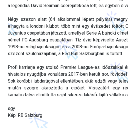
a legendás David Seaman cserejátékosa lett, és egyben ő vol
Négy szezon alatt (64 alkalommal lépett pályára) megn
elhagyta a londoni klubot, több mint egy évtizedet töltött 
Juventus csapatában játszott, amellyel Serie A bajnoki címet
német FC Augsburg csapatában. Tíz évig képviselte Ausztriá
1998-as világbajnokságon és a 2008-as Európa-bajnokságon 
szezont szülőhazájában, a Red Bull Salzburgban is töltött.
Profi karrierje egy utolsó Premier League-es időszakkal ért
hivatalos nyugdíjba vonulásra 2017-ben került sor, röviddel
Sok korábbi labdarúgóval ellentétben, akik edzői vagy tele
miután szögre akasztotta a cipőjét. Visszatért egy ré
kamatoztatva elindította saját sikeres lakásfelújító vállalko
sgy.
Kép: RB Salzburg