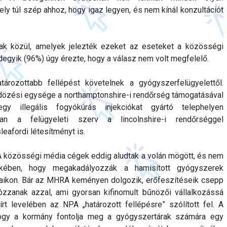
ly túl szép ahhoz, hogy igaz legyen, és nem kínál konzultációt
ak közül, amelyek jelezték ezeket az eseteket a közösségi
egyik (96%) úgy érezte, hogy a válasz nem volt megfelelő.
ározottabb fellépést követelnek a gyógyszerfelügyelettől.
özési egysége a northamptonshire-i rendőrség támogatásával
egy illegális fogyókúrás injekciókat gyártó telephelyen
ban a felügyeleti szerv a lincolnshire-i rendőrséggel
eafordi létesítményt is.
A közösségi média cégek eddig aludtak a volán mögött, és nem
ekében, hogy megakadályozzák a hamisított gyógyszerek
mjaikon. Bár az MHRA keményen dolgozik, erőfeszítéseik csepp
zzanak azzal, ami gyorsan kifinomult bűnözői vállalkozássá
 írt levelében az NPA „határozott fellépésre” szólított fel. A
hogy a kormány fontolja meg a gyógyszertárak számára egy