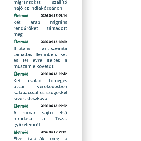
migránsokat szállító
hajó az Indiai-óceánon
Életmód
2026.04.15 09:14
Két arab migráns
rendőröket támadott
meg
Életmód
2026.04.14 12:29
Brutális antiszemita
támadás Berlinben: két
és fél évre ítélték a
muszlim elkövetőt
Életmód
2026.04.13 22:42
Két család tömeges
utcai verekedésben
kalapáccsal és szögekkel
kivert deszkával
Életmód
2026.04.13 09:22
A román sajtó első
híradása a Tisza-
győzelemről
Életmód
2026.04.12 21:01
Élve találták meg a