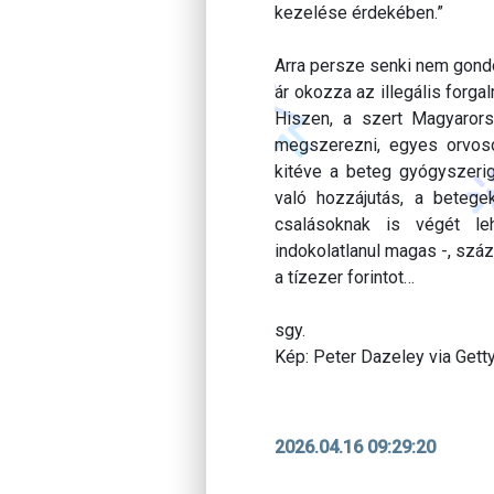
kezelése érdekében.”
Arra persze senki nem gond
ár okozza az illegális forg
Hiszen, a szert Magyarors
megszerezni, egyes orvosok
kitéve a beteg gyógyszeri
való hozzájutás, a betege
csalásoknak is végét leh
indokolatlanul magas -, száz
a tízezer forintot…
sgy.
Kép: Peter Dazeley via Get
2026.04.16 09:29:20