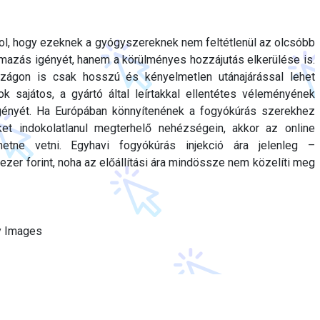
ol, hogy ezeknek a gyógyszereknek nem feltétlenül az olcsóbb
almazás igényét, hanem a körülményes hozzájutás elkerülése is.
zágon is csak hosszú és kényelmetlen utánajárással lehet
 sajátos, a gyártó által leírtakkal ellentétes véleményének
gényét. Ha Európában könnyítenének a fogyókúrás szerekhez
ket indokolatlanul megterhelő nehézségein, akkor az online
etne vetni. Egyhavi fogyókúrás injekció ára jelenleg –
ezer forint, noha az előállítási ára mindössze nem közelíti meg
ty Images