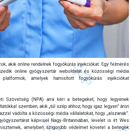
zok, akik online rendelnek fogyókúrás injekciókat. Egy felmérés
tizedik online gyógyszertár weboldalát és közösségi média
 platformok, amelyek hamisított fogyókúrás injekciókat
i Szövetség (NPA) arra kéri a betegeket, hogy legyenek
ltatókkal szemben, akik „túl szép ahhoz, hogy igaz legyen” áron
azzal vádolta a közösségi média vállalatokat, hogy „alszanak”.
ógyszertárat képvisel Nagy-Britanniában, levelet is írt Wes
niszternek, amelyben szigorúbb védelmet követel a betegek