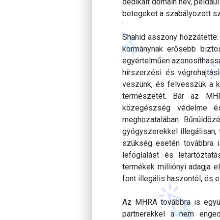
dedikált domain név, példáu
betegeket a szabályozott sz
Shahid asszony hozzátette:
kormánynak erősebb biztos
egyértelműen azonosíthassák
hírszerzési és végrehajtás
veszünk, és felvesszük a k
természetét. Bár az MHR
közegészség védelme és
meghozatalában. Bűnüldözés
gyógyszerekkel illegálisan,
szükség esetén továbbra i
lefoglalást és letartózta
termékek milliónyi adagja 
font illegális haszontól, és
Az MHRA továbbra is együt
partnerekkel a nem enged