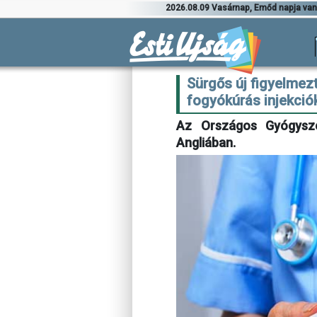
2026.08.09 Vasárnap, Emőd napja va
Sürgős új figyelmezt
fogyókúrás injekció
Az Országos Gyógysze
Angliában.