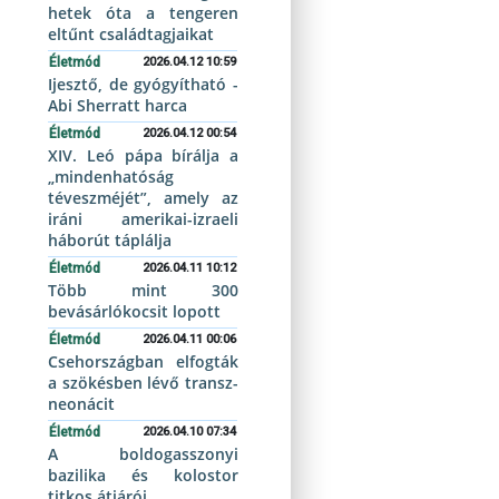
hetek óta a tengeren
eltűnt családtagjaikat
Életmód
2026.04.12 10:59
Ijesztő, de gyógyítható -
Abi Sherratt harca
Életmód
2026.04.12 00:54
XIV. Leó pápa bírálja a
„mindenhatóság
téveszméjét”, amely az
iráni amerikai-izraeli
háborút táplálja
Életmód
2026.04.11 10:12
Több mint 300
bevásárlókocsit lopott
Életmód
2026.04.11 00:06
Csehországban elfogták
a szökésben lévő transz-
neonácit
Életmód
2026.04.10 07:34
A boldogasszonyi
bazilika és kolostor
titkos átjárói