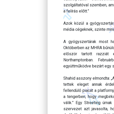
szolgáltatóval szemben, ame
a felírás előtt.”
Azok közül a gyógyszertár
média cégeknek, szinte mind
A gyógyszertárak most hat
Októberben az MHRA bűnüld
először tartott razziát 
Northamptonban. Február
együttműködve bezárt egy sl
Shahid asszony elmondta: „
tettek eleget annak érd
fellendülő piacát a platfor
a tengerben, hogy megbirkó
válik.” Egy Streeting úrnak
szervezet azt javasolta, 