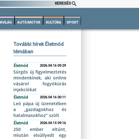
KERESÉS
KVILÁG
AUTÓ/MOTOR
KULTÚRA
SPORT
További hírek Életmód
témában
Életmód
2026.04.16 09:29
Sürgős új figyelmeztetés
mindenkinek, aki online
vásárol fogyókúrás
injekciókat
Életmód
2026.04.16 00:11
Leó pápa új üzenetében
a „gazdagokhoz és
hatalmasokhoz” szólt
Életmód
2026.04.15 09:16
250 ember eltűnt,
miután elsüllyedt egy