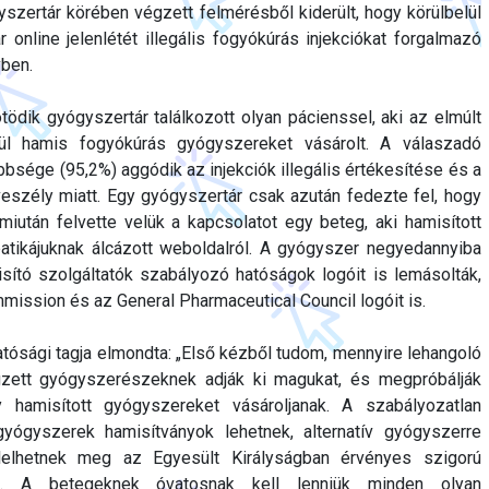
szertár körében végzett felmérésből kiderült, hogy körülbelül
 online jelenlétét illegális fogyókúrás injekciókat forgalmazó
vben.
dik gyógyszertár találkozott olyan pácienssel, aki az elmúlt
ül hamis fogyókúrás gyógyszereket vásárolt. A válaszadó
bsége (95,2%) aggódik az injekciók illegális értékesítése és a
veszély miatt. Egy gyógyszertár csak azután fedezte fel, hogy
, miután felvette velük a kapcsolatot egy beteg, aki hamisított
patikájuknak álcázott weboldalról. A gyógyszer negyedannyiba
sító szolgáltatók szabályozó hatóságok logóit is lemásolták,
mission és az General Pharmaceutical Council logóit is.
tósági tagja elmondta: „Első kézből tudom, mennyire lehangoló
gzett gyógyszerészeknek adják ki magukat, és megpróbálják
 hamisított gyógyszereket vásároljanak. A szabályozatlan
gyógyszerek hamisítványok lehetnek, alternatív gyógyszerre
lelhetnek meg az Egyesült Királyságban érvényes szigorú
ak. A betegeknek óvatosnak kell lenniük minden olyan