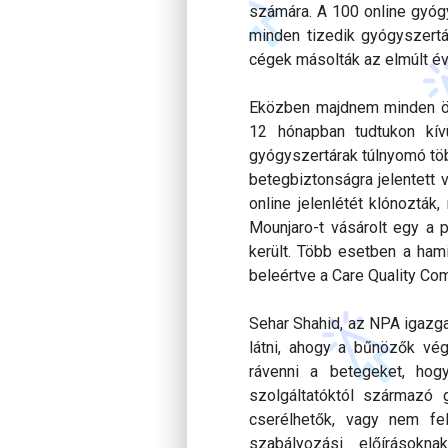
számára. A 100 online gyógy
minden tizedik gyógyszertár
cégek másolták az elmúlt é
Eközben majdnem minden ötö
12 hónapban tudtukon kív
gyógyszertárak túlnyomó töb
betegbiztonságra jelentett 
online jelenlétét klónozták
Mounjaro-t vásárolt egy a 
került. Több esetben a hami
beleértve a Care Quality Com
Sehar Shahid, az NPA igazga
látni, ahogy a bűnözők vé
rávenni a betegeket, hogy
szolgáltatóktól származó 
cserélhetők, vagy nem fe
szabályozási előírásokn