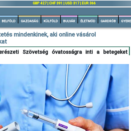
n
GBP 427 | CHF 391 | USD 317 | EUR 366
BELFÖLD
GAZDASÁG
KÜLFÖLD
BULVÁR
ÉLETMÓD
GARDRÓB
GYERE
etés mindenkinek, aki online vásárol
kat
részeti Szövetség óvatosságra inti a betegeket