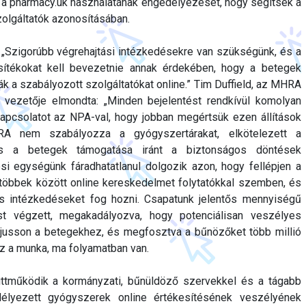
l a pharmacy.uk használatának engedélyezését, hogy segítsék a
olgáltatók azonosításában.
 „Szigorúbb végrehajtási intézkedésekre van szükségünk, és a
ítékokat kell bevezetnie annak érdekében, hogy a betegek
 a szabályozott szolgáltatókat online.” Tim Duffield, az MHRA
i vezetője elmondta: „Minden bejelentést rendkívül komolyan
apcsolatot az NPA-val, hogy jobban megértsük ezen állítások
A nem szabályozza a gyógyszertárakat, elkötelezett a
 a betegek támogatása iránt a biztonságos döntések
i egységünk fáradhatatlanul dolgozik azon, hogy fellépjen a
 többek között online kereskedelmet folytatókkal szemben, és
s intézkedéseket fog hozni. Csapatunk jelentős mennyiségű
tást végzett, megakadályozva, hogy potenciálisan veszélyes
eljusson a betegekhez, és megfosztva a bűnözőket több millió
 ez a munka, ma folyamatban van.
tműködik a kormányzati, bűnüldöző szervekkel és a tágabb
élyezett gyógyszerek online értékesítésének veszélyének