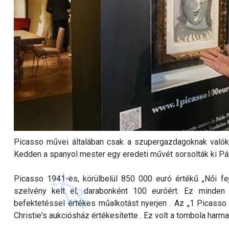
Picasso művei általában csak a szupergazdagoknak valók.
Kedden a spanyol mester egy eredeti művét sorsolták ki Pár
Picasso 1941-es, körülbelül 850 000 euró értékű „Női fe
szelvény kelt el, darabonként 100 euróért. Ez minden 
befektetéssel értékes műalkotást nyerjen . Az „1 Picasso
Christie's aukciósház értékesítette . Ez volt a tombola harma