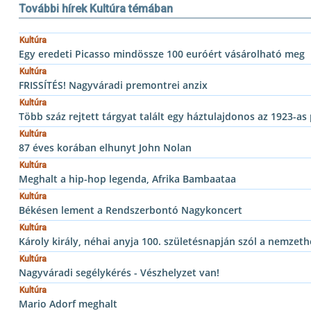
További hírek Kultúra témában
Kultúra
Egy eredeti Picasso mindössze 100 euróért vásárolható meg
Kultúra
FRISSÍTÉS! Nagyváradi premontrei anzix
Kultúra
Több száz rejtett tárgyat talált egy háztulajdonos az 1923-as
Kultúra
87 éves korában elhunyt John Nolan
Kultúra
Meghalt a hip-hop legenda, Afrika Bambaataa
Kultúra
Békésen lement a Rendszerbontó Nagykoncert
Kultúra
Károly király, néhai anyja 100. születésnapján szól a nemzeth
Kultúra
Nagyváradi segélykérés - Vészhelyzet van!
Kultúra
Mario Adorf meghalt