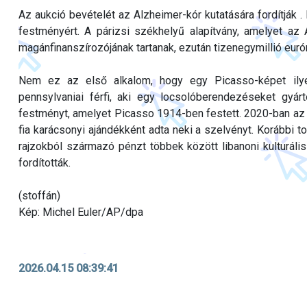
Az aukció bevételét az Alzheimer-kór kutatására fordítják . 
festményért. A párizsi székhelyű alapítvány, amelyet az 
magánfinanszírozójának tartanak, ezután tizenegymillió euró
Nem ez az első alkalom, hogy egy Picasso-képet ily
pennsylvaniai férfi, aki egy locsolóberendezéseket gyár
festményt, amelyet Picasso 1914-ben festett. 2020-ban az 
fia karácsonyi ajándékként adta neki a szelvényt. Korábbi to
rajzokból származó pénzt többek között libanoni kulturáli
fordították.
(stoffán)
Kép: Michel Euler/AP/dpa
2026.04.15 08:39:41