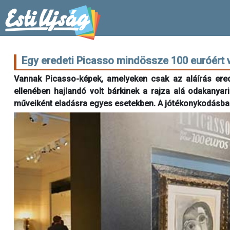
Egy eredeti Picasso mindössze 100 euróért
Vannak Picasso-képek, amelyeken csak az aláírás erede
ellenében hajlandó volt bárkinek a rajza alá odakanyari
műveiként eladásra egyes esetekben. A jótékonykodásba