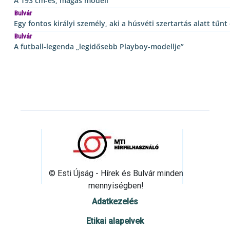
A 193 cm-es, magas modell
Bulvár
Egy fontos királyi személy, aki a húsvéti szertartás alatt tűnt 
Bulvár
A futball-legenda „legidősebb Playboy-modellje”
© Esti Újság - Hírek és Bulvár minden
mennyiségben!
Adatkezelés
Etikai alapelvek