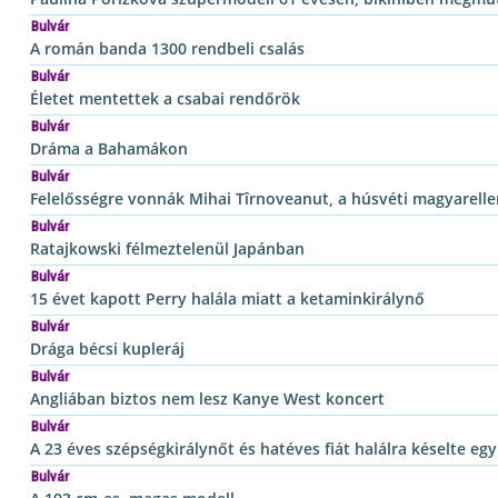
Bulvár
A román banda 1300 rendbeli csalás
Bulvár
Életet mentettek a csabai rendőrök
Bulvár
Dráma a Bahamákon
Bulvár
Felelősségre vonnák Mihai Tîrnoveanut, a húsvéti magyarelle
Bulvár
Ratajkowski félmeztelenül Japánban
Bulvár
15 évet kapott Perry halála miatt a ketaminkirálynő
Bulvár
Drága bécsi kupleráj
Bulvár
Angliában biztos nem lesz Kanye West koncert
Bulvár
A 23 éves szépségkirálynőt és hatéves fiát halálra késelte eg
Bulvár