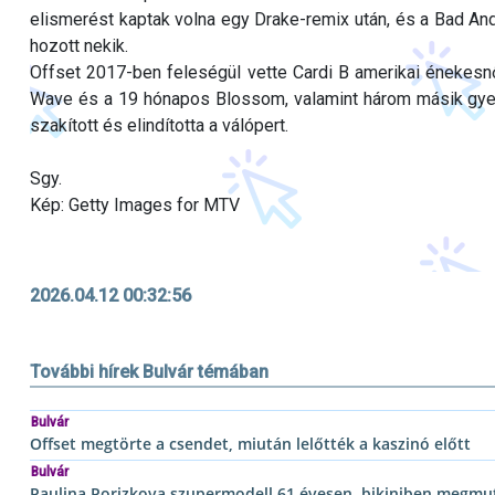
elismerést kaptak volna egy Drake-remix után, és a Bad And
hozott nekik.
Offset 2017-ben feleségül vette Cardi B amerikai énekesn
Wave és a 19 hónapos Blossom, valamint három másik gyer
szakított és elindította a válópert.
Sgy.
Kép: Getty Images for MTV
2026.04.12 00:32:56
További hírek Bulvár témában
Bulvár
Offset megtörte a csendet, miután lelőtték a kaszinó előtt
Bulvár
Paulina Porizkova szupermodell 61 évesen, bikiniben megmut