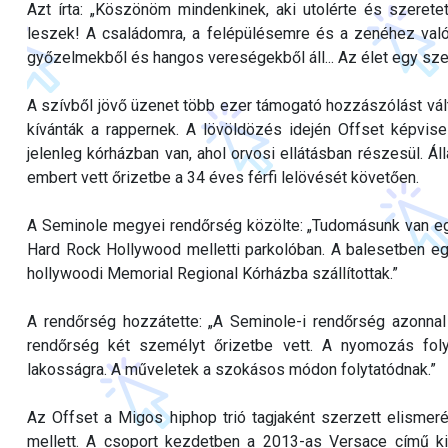
Azt írta: „Köszönöm mindenkinek, aki utolérte és szerete
leszek! A családomra, a felépülésemre és a zenéhez való 
győzelmekből és hangos vereségekből áll... Az élet egy sz
A szívből jövő üzenet több ezer támogató hozzászólást válto
kívánták a rappernek. A lövöldözés idején Offset képvisel
jelenleg kórházban van, ahol orvosi ellátásban részesül. Áll
embert vett őrizetbe a 34 éves férfi lelövését követően.
A Seminole megyei rendőrség közölte: „Tudomásunk van egy 
Hard Rock Hollywood melletti parkolóban. A balesetben e
hollywoodi Memorial Regional Kórházba szállítottak.”
A rendőrség hozzátette: „A Seminole-i rendőrség azonnal
rendőrség két személyt őrizetbe vett. A nyomozás fol
lakosságra. A műveletek a szokásos módon folytatódnak.”
Az Offset a Migos hiphop trió tagjaként szerzett elismer
mellett. A csoport kezdetben a 2013-as Versace című ki