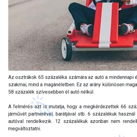
Az osztrákok 65 százaléka számára az autó a mindennapi él
szakmai, mind a magánéletben. Ez az arány különösen magas
58 százalék szívesebben él autó nélkül.
A felmérés azt is mutatja, hogy a megkérdezettek 66 száz
járművét partnerével, barátjával stb. 6 százalékuk haszn
autóval rendelkezik. 12 százalékuk azonban nem rende
megváltoztatni.