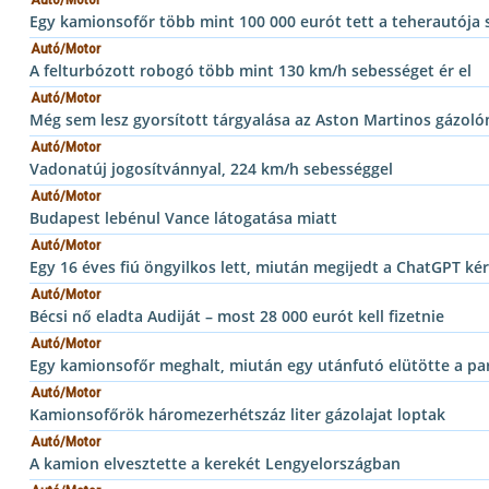
Egy kamionsofőr több mint 100 000 eurót tett a teherautója 
Autó/Motor
A felturbózott robogó több mint 130 km/h sebességet ér el
Autó/Motor
Még sem lesz gyorsított tárgyalása az Aston Martinos gázoló
Autó/Motor
Vadonatúj jogosítvánnyal, 224 km/h sebességgel
Autó/Motor
Budapest lebénul Vance látogatása miatt
Autó/Motor
Egy 16 éves fiú öngyilkos lett, miután megijedt a ChatGPT ké
Autó/Motor
Bécsi nő eladta Audiját – most 28 000 eurót kell fizetnie
Autó/Motor
Egy kamionsofőr meghalt, miután egy utánfutó elütötte a p
Autó/Motor
Kamionsofőrök háromezerhétszáz liter gázolajat loptak
Autó/Motor
A kamion elvesztette a kerekét Lengyelországban