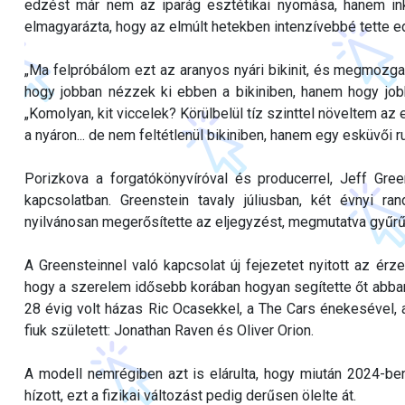
edzést már nem az iparág esztétikai nyomása, hanem inká
elmagyarázta, hogy az elmúlt hetekben intenzívebbé tette 
„Ma felpróbálom ezt az aranyos nyári bikinit, és megmozga
hogy jobban nézzek ki ebben a bikiniben, hanem hogy j
„Komolyan, kit viccelek? Körülbelül tíz szinttel növeltem az
a nyáron... de nem feltétlenül bikiniben, hanem egy esküvői
Porizkova a forgatókönyvíróval és producerrel, Jeff Gree
kapcsolatban. Greenstein tavaly júliusban, két évnyi 
nyilvánosan megerősítette az eljegyzést, megmutatva gyűrű
A Greensteinnel való kapcsolat új fejezetet nyitott az érze
hogy a szerelem idősebb korában hogyan segítette őt abban
28 évig volt házas Ric Ocasekkel, a The Cars énekesével, a
fiuk született: Jonathan Raven és Oliver Orion.
A modell nemrégiben azt is elárulta, hogy miután 2024-ben 
hízott, ezt a fizikai változást pedig derűsen ölelte át.