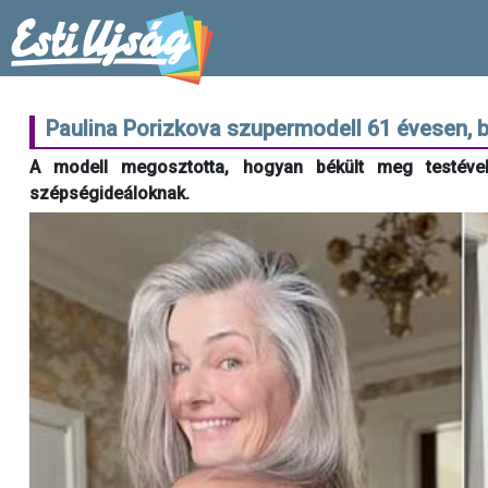
Paulina Porizkova szupermodell 61 évesen, b
A modell megosztotta, hogyan békült meg testével
szépségideáloknak.