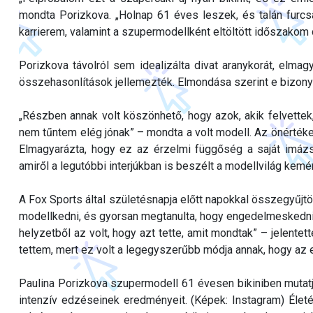
mondta Porizkova. „Holnap 61 éves leszek, és talán furcs
karrierem, valamint a szupermodellként eltöltött időszakom
Porizkova távolról sem idealizálta divat aranykorát, elma
összehasonlítások jellemezték. Elmondása szerint e bizony
„Részben annak volt köszönhető, hogy azok, akik felvette
nem tűntem elég jónak” – mondta a volt modell. Az önértéke
Elmagyarázta, hogy ez az érzelmi függőség a saját imázsá
amiről a legutóbbi interjúkban is beszélt a modellvilág kemé
A Fox Sports által születésnapja előtt napokkal összegyűjt
modellkedni, és gyorsan megtanulta, hogy engedelmeskednie 
helyzetből az volt, hogy azt tette, amit mondtak” – jelentett
tettem, mert ez volt a legegyszerűbb módja annak, hogy az 
Paulina Porizkova szupermodell 61 évesen bikiniben mutatja 
intenzív edzéseinek eredményeit. (Képek: Instagram) Éle