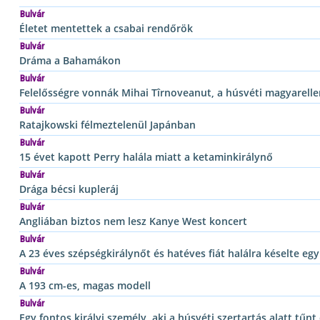
Bulvár
Életet mentettek a csabai rendőrök
Bulvár
Dráma a Bahamákon
Bulvár
Felelősségre vonnák Mihai Tîrnoveanut, a húsvéti magyarelle
Bulvár
Ratajkowski félmeztelenül Japánban
Bulvár
15 évet kapott Perry halála miatt a ketaminkirálynő
Bulvár
Drága bécsi kupleráj
Bulvár
Angliában biztos nem lesz Kanye West koncert
Bulvár
A 23 éves szépségkirálynőt és hatéves fiát halálra késelte eg
Bulvár
A 193 cm-es, magas modell
Bulvár
Egy fontos királyi személy, aki a húsvéti szertartás alatt tűnt 