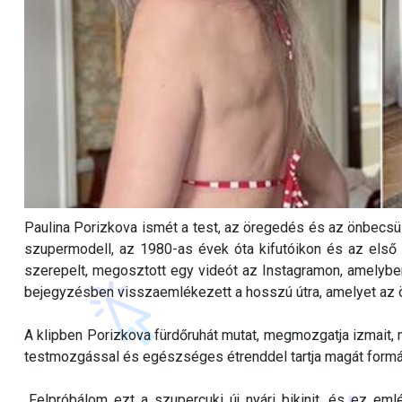
Paulina Porizkova ismét a test, az öregedés és az önbecsü
szupermodell, az 1980-as évek óta kifutóikon és az első k
szerepelt, megosztott egy videót az Instagramon, amelyben
bejegyzésben visszaemlékezett a hosszú útra, amelyet az ö
A klipben Porizkova fürdőruhát mutat, megmozgatja izmait, m
testmozgással és egészséges étrenddel tartja magát form
„Felpróbálom ezt a szupercuki új nyári bikinit, és ez em