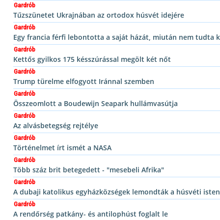
Gardrób
Tűzszünetet Ukrajnában az ortodox húsvét idejére
Gardrób
Egy francia férfi lebontotta a saját házát, miután nem tudta k
Gardrób
Kettős gyilkos 175 késszúrással megölt két nőt
Gardrób
Trump türelme elfogyott Iránnal szemben
Gardrób
Összeomlott a Boudewijn Seapark hullámvasútja
Gardrób
Az alvásbetegség rejtélye
Gardrób
Történelmet írt ismét a NASA
Gardrób
Több száz brit betegedett - "mesebeli Afrika"
Gardrób
A dubaji katolikus egyházközségek lemondták a húsvéti isten
Gardrób
A rendőrség patkány- és antilophúst foglalt le