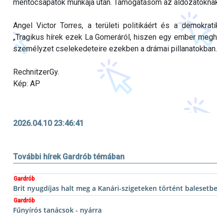
mentőcsapatok munkája után. Támogatásom az áldozatoknak 
Angel Victor Torres, a területi politikáért és a demokra
„Tragikus hírek ezek La Gomeráról, hiszen egy ember megh
személyzet cselekedeteire ezekben a drámai pillanatokban.
RechnitzerGy.
Kép: AP
2026.04.10 23:46:41
További hírek Gardrób témában
Gardrób
Brit nyugdíjas halt meg a Kanári-szigeteken történt balesetb
Gardrób
Fűnyírós tanácsok - nyárra