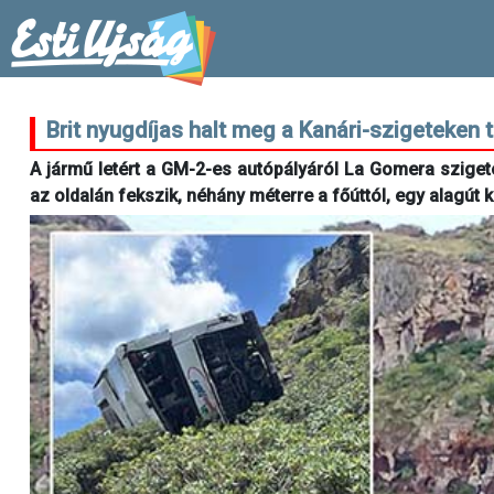
Brit nyugdíjas halt meg a Kanári-szigeteken 
A jármű letért a GM-2-es autópályáról La Gomera sziget
az oldalán fekszik, néhány méterre a főúttól, egy alagút 