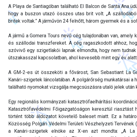
A Playa de Santiagóban található El Balcon de Santa Ana üdü
hogy a buszon utazó összes utas brit volt. „A szállodábó
britek voltak.” A járművön 24 felnőtt, három gyermek és a s
A jármű a Gomera Tours nevű cég tulajdonában van, amely kirá
és szállodai transzfereket. A cég ragaszkodott ahhoz, h
szóvivő egy szigetlakói lapnak elmondta, hogy nem tudnak 
útszakasszal kapcsolatban, ahol kevesebb mint egy év alatt 
A GM-2-es út összeköti a fővárost, San Sebastiant La G
Kanári-szigetek láncolatában. A polgárőrség munkatársai a h
található nyomokat vizsgálja megcsúszásra utaló jelek után k
Egy regionális kormányzati katasztrófaelhárítási koordinác
Katasztrófavédelmi Főigazgatóságon keresztül riasztást h
történt több áldozatot követelő baleset miatt. Ez a határ
Közösség Polgári Védelmi Területi Vészhelyzeti Tervének (
a Kanári-szigetek elnöke az X-en azt mondta: „A La 