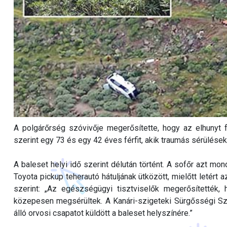
A polgárőrség szóvivője megerősítette, hogy az elhunyt f
szerint egy 73 és egy 42 éves férfit, akik traumás sérülések
A baleset helyi idő szerint délután történt. A sofőr azt mo
Toyota pickup teherautó hátuljának ütközött, mielőtt letért
szerint: „Az egészségügyi tisztviselők megerősítették,
közepesen megsérültek. A Kanári-szigeteki Sürgősségi Szo
álló orvosi csapatot küldött a baleset helyszínére.”