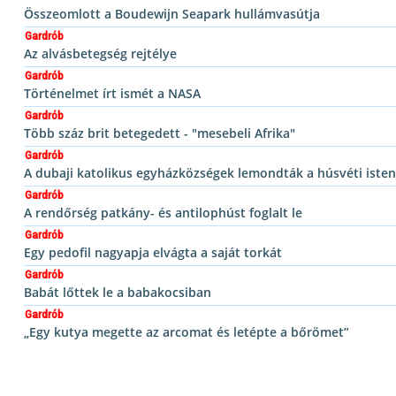
Összeomlott a Boudewijn Seapark hullámvasútja
Gardrób
Az alvásbetegség rejtélye
Gardrób
Történelmet írt ismét a NASA
Gardrób
Több száz brit betegedett - "mesebeli Afrika"
Gardrób
A dubaji katolikus egyházközségek lemondták a húsvéti isten
Gardrób
A rendőrség patkány- és antilophúst foglalt le
Gardrób
Egy pedofil nagyapja elvágta a saját torkát
Gardrób
Babát lőttek le a babakocsiban
Gardrób
„Egy kutya megette az arcomat és letépte a bőrömet”