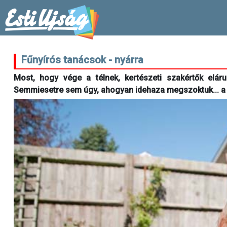
Fűnyírós tanácsok - nyárra
Most, hogy vége a télnek, kertészeti szakértők eláru
Semmiesetre sem úgy, ahogyan idehaza megszoktuk... a h