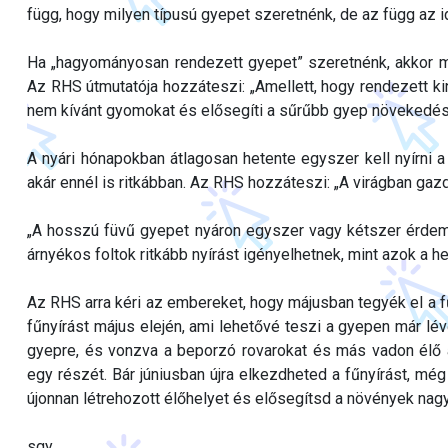
függ, hogy milyen típusú gyepet szeretnénk, de az függ az i
Ha „hagyományosan rendezett gyepet” szeretnénk, akkor mos
Az RHS útmutatója hozzáteszi: „Amellett, hogy rendezett kin
nem kívánt gyomokat és elősegíti a sűrűbb gyep növekedés
A nyári hónapokban átlagosan hetente egyszer kell nyírni 
akár ennél is ritkábban. Az RHS hozzáteszi: „A virágban gazd
„A hosszú füvű gyepet nyáron egyszer vagy kétszer érdemes 
árnyékos foltok ritkább nyírást igényelhetnek, mint azok a
Az RHS arra kéri az embereket, hogy májusban tegyék el a fű
fűnyírást május elején, ami lehetővé teszi a gyepen már l
gyepre, és vonzva a beporzó rovarokat és más vadon élő á
egy részét. Bár júniusban újra elkezdheted a fűnyírást, mé
újonnan létrehozott élőhelyet és elősegítsd a növények nag
sgy.