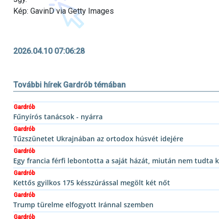
Kép: GavinD via Getty Images
2026.04.10 07:06:28
További hírek Gardrób témában
Gardrób
Fűnyírós tanácsok - nyárra
Gardrób
Tűzszünetet Ukrajnában az ortodox húsvét idejére
Gardrób
Egy francia férfi lebontotta a saját házát, miután nem tudta k
Gardrób
Kettős gyilkos 175 késszúrással megölt két nőt
Gardrób
Trump türelme elfogyott Iránnal szemben
Gardrób