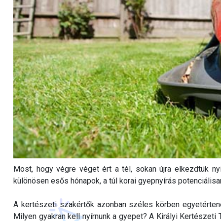
Most, hogy végre véget ért a tél, sokan újra elkezdtük nyí
különösen esős hónapok, a túl korai gyepnyírás potenciális
A kertészeti szakértők azonban széles körben egyetértene
Milyen gyakran kell nyírnunk a gyepet? A Királyi Kertészeti