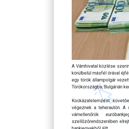
A Vámhivatal közlése szerint
körülbelül másfél órával éjf
egy török állampolgár veze
Törökországba, Bulgárián ker
Kockázatelemzést követőe
végeznek a teherautón. A 
vámellenőrök euróbank
szellőzőrendszerében elrej
bankjegyekből állt.