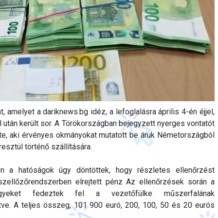
, amelyet a dariknews.bg idéz, a lefoglalásra április 4-én éjjel,
él után került sor. A Törökországban bejegyzett nyerges vontatót
tte, aki érvényes okmányokat mutatott be áruk Németországból
esztül történő szállítására.
n a hatóságok úgy döntöttek, hogy részletes ellenőrzést
szellőzőrendszerben elrejtett pénz Az ellenőrzések során a
jegyeket fedeztek fel a vezetőfülke műszerfalának
tve. A teljes összeg, 101 900 euró, 200, 100, 50 és 20 eurós