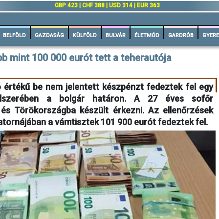
GBP 423 | CHF 388 | USD 314 | EUR 363
BELFÖLD
GAZDASÁG
KÜLFÖLD
BULVÁR
ÉLETMÓD
GARDRÓB
GYERE
b mint 100 000 eurót tett a teherautója
 értékű be nem jelentett készpénzt fedeztek fel egy
ndszerében a bolgár határon. A 27 éves sofőr
 és Törökországba készült érkezni. Az ellenőrzések
atornájában a vámtisztek 101 900 eurót fedeztek fel.