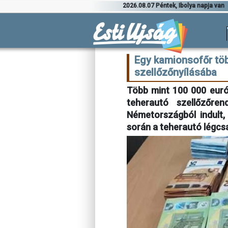
2026.08.07 Péntek, Ibolya napja van
Egy kamionsofőr töb
szellőzőnyílásába
Több mint 100 000 euró
teherautó szellőzőre
Németországból indult,
során a teherautó légcs