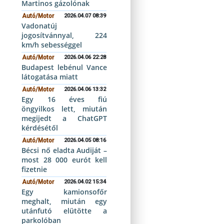
Martinos gázolónak
Autó/Motor
2026.04.07 08:39
Vadonatúj
jogosítvánnyal, 224
km/h sebességgel
Autó/Motor
2026.04.06 22:28
Budapest lebénul Vance
látogatása miatt
Autó/Motor
2026.04.06 13:32
Egy 16 éves fiú
öngyilkos lett, miután
megijedt a ChatGPT
kérdésétől
Autó/Motor
2026.04.05 08:16
Bécsi nő eladta Audiját –
most 28 000 eurót kell
fizetnie
Autó/Motor
2026.04.02 15:34
Egy kamionsofőr
meghalt, miután egy
utánfutó elütötte a
parkolóban