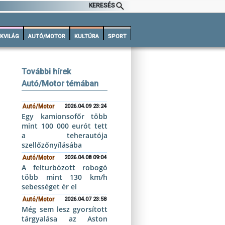
KERESÉS
KVILÁG
AUTÓ/MOTOR
KULTÚRA
SPORT
További hírek
Autó/Motor témában
Autó/Motor
2026.04.09 23:24
Egy kamionsofőr több
mint 100 000 eurót tett
a teherautója
szellőzőnyílásába
Autó/Motor
2026.04.08 09:04
A felturbózott robogó
több mint 130 km/h
sebességet ér el
Autó/Motor
2026.04.07 23:58
Még sem lesz gyorsított
tárgyalása az Aston