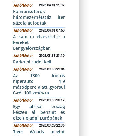
Autó/Motor
2026.04.01 21:37
Kamionsofőrök
háromezerhétszáz liter
gázolajat loptak
Autó/Motor
2026.04.01 07:50
A kamion elvesztette a
kerekét
Lengyelországban
Autó/Motor
2026.03.31 23:10
Parkolni tudni kell
Autó/Motor
2026.03.30 23:04
Az 1300 lóerős
hiperautó, 1,9
másodperc alatt gyorsul
0-ról 100 km/h-ra
Autó/Motor
2026.03.30 13:17
Egy afrikai ország
készen áll benzint és
dízelt eladni Európának
Autó/Motor
2026.03.28 22:36
Tiger Woods megint