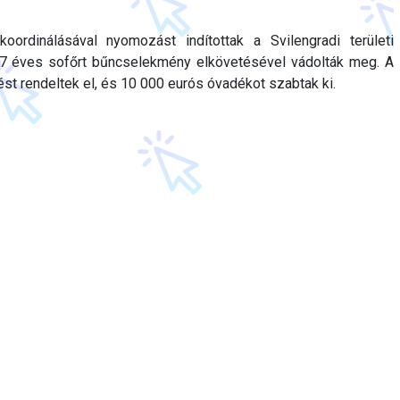
rdinálásával nyomozást indítottak a Svilengradi területi
27 éves sofőrt bűncselekmény elkövetésével vádolták meg. A
st rendeltek el, és 10 000 eurós óvadékot szabtak ki.