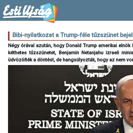
Bibi-nyilatkozat a Trump-féle tűzszünet beje
Négy órával azután, hogy Donald Trump amerikai elnök be
kéthetes tűzszünetet, Benjamin Netanjahu izraeli mini
üdvözölték a döntést, de hangsúlyozták, hogy az nem vo