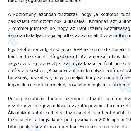
terrorfenyegetések felszámolására.
A közlemény azonban tisztázza, hogy „a kéthetes tűzsz
pakisztáni miniszterelnök állításaival. Korábban azt állít
„Örömmel jelentem be, hogy az Iráni Iszlám Köztársaság
azonnali hatállyal megállapodtak az azonnali tűzszünetben m
Egy telefonbeszélgetésben az AFP azt kérdezte Donald Tr
Iránt a tűzszünet elfogadásáról. Az amerikai elnök kurt
nagykövetség szóvivője azt nyilatkozta a fent idézett
erőfeszítésekben. „Kína üdvözöl minden olyan erőfeszítés
forrásnak, hozzátéve, hogy „reméljük, hogy az érintett fel
legyőzik a nézeteltéréseket, és a lehető leghamarabb véget 
Peking korábban fontos szerepet játszott Irán és Sz
vezetésével megszilárdítva közvetítői pozícióját a nemzetkö
Államokkal kötött kéthetes tűzszünetet Irán Legfelsőbb T
tűzszünetet, a tárgyalások pedig várhatóan 2026. április
főbb pontjai között szerepel Irán Hormuzi-szoros feletti 