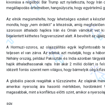
kivonása a régióból. Bár Trump azt nyilatkozta, hogy Irán
megállapodás értelmében, hangsúlyozta, hogy egyértelmű ga
Az elnök megismételte, hogy lehetséges ezeket a készlet
mondta, hogy „nem érdekli” a létezésük, amíg megfelelően 
szoroson áthaladó hajókra Irán és Omán vámokat vet ki
bejelentett kéthetes fegyverszünet alatt. A bevételt az újjáép
A Hormuzi-szoros, az olajszállítás egyik legfontosabb te
teljesen el van zárva. Az adatok azt mutatják, hogy a hábo
Néhány ország, például Pakisztán és India azonban tárgyalások
hajók áthaladhassanak rajta. Irán akár 2 millió dollárt is 
idézett forrás szerint nem világos, hogy bármelyik cég kifizet
A globális piacok reagáltak a tűzszünetre. Az olajárak mer
amerikai nyersolaj ára hasonló mértékben, hordónként 
magasabbak, mint a konfliktus előtti szint, amikor a nyersolaj
sgy.