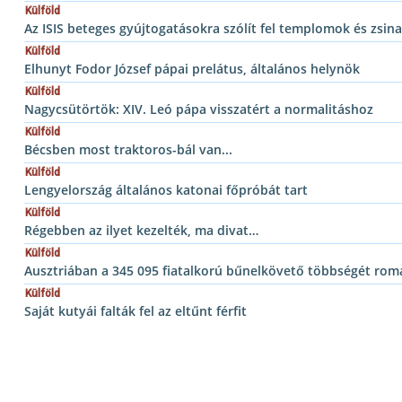
Külföld
Az ISIS beteges gyújtogatásokra szólít fel templomok és zsin
Külföld
Elhunyt Fodor József pápai prelátus, általános helynök
Külföld
Nagycsütörtök: XIV. Leó pápa visszatért a normalitáshoz
Külföld
Bécsben most traktoros-bál van...
Külföld
Lengyelország általános katonai főpróbát tart
Külföld
Régebben az ilyet kezelték, ma divat…
Külföld
Ausztriában a 345 095 fiatalkorú bűnelkövető többségét rom
Külföld
Saját kutyái falták fel az eltűnt férfit