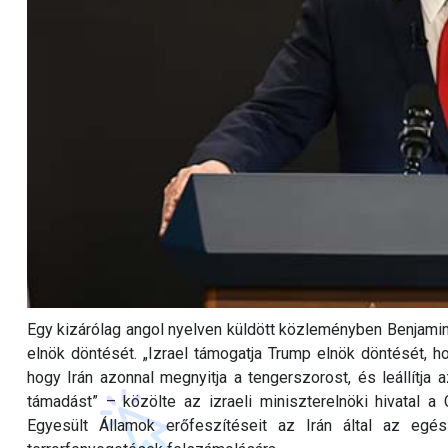
Egy kizárólag angol nyelven küldött közleményben Benjamin N
elnök döntését. „Izrael támogatja Trump elnök döntését, ho
hogy Irán azonnal megnyitja a tengerszorost, és leállítja 
támadást” – közölte az izraeli miniszterelnöki hivatal a
Egyesült Államok erőfeszítéseit az Irán által az egész