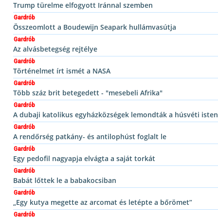
Trump türelme elfogyott Iránnal szemben
Gardrób
Összeomlott a Boudewijn Seapark hullámvasútja
Gardrób
Az alvásbetegség rejtélye
Gardrób
Történelmet írt ismét a NASA
Gardrób
Több száz brit betegedett - "mesebeli Afrika"
Gardrób
A dubaji katolikus egyházközségek lemondták a húsvéti isten
Gardrób
A rendőrség patkány- és antilophúst foglalt le
Gardrób
Egy pedofil nagyapja elvágta a saját torkát
Gardrób
Babát lőttek le a babakocsiban
Gardrób
„Egy kutya megette az arcomat és letépte a bőrömet”
Gardrób