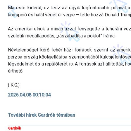
Ma este kiderül, ez lesz az egyik legfontosabb pillanat a
korrupció és halál véget ér végre – tette hozzá Donald Trum
Az amerikai elnök a minap azzal fenyegette a teheráni vez
születik megállapodás, „rászabadítja a poklot” Iránra.
Névtelenséget kérő fehér házi források szerint az amerika
perzsa ország kőolajellátása szempontjából kulcsjelentős
légvédelmét és a repülőterét is. A források azt állították, ho
érthető.
( K.G.)
2026.04.08 00:10:04
További hírek Gardrób témában
Gardrób