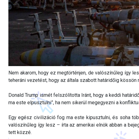
Nem akarom, hogy ez megtörténjen, de valószínűleg így lesz
teheráni vezetést, hogy az általa szabott határidőig kössön
Donald Trump ismét felszólította Iránt, hogy a keddi határi
ma este elpusztulni”, ha nem sikerül megegyezni a konfliktus
Egy egész civilizáció fog ma este kipusztulni, és soha t
valószínűleg így lesz – írta az amerikai elnök abban a beje
tett közzé.