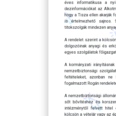
éves informatikusa a nyi
dezinformációkat az Alkotmá
hogy a Tisza ellen akarják f
is értelmezhető sajnos.
titokszolgák mindezen anya
A rendelet szerint a kölcsö
dolgozóinak anyagi és erk
egyes szolgálatok főigazga
A kormányzati irányításnak
nemzetbiztonsági szolgála
feltételeket, azonban ne 
fogalmazott Rogán rendelet
A nemzetbiztonsági állomány
sőt bővítéshez és korszer
intézménytől felvett hite
kölcsön a vételár vagy az é