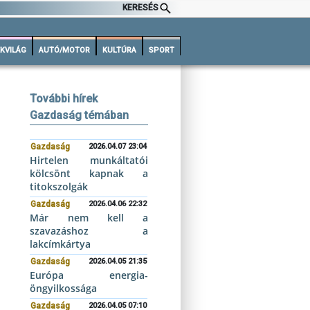
KERESÉS
KVILÁG
AUTÓ/MOTOR
KULTÚRA
SPORT
További hírek
Gazdaság témában
Gazdaság
2026.04.07 23:04
Hirtelen munkáltatói
kölcsönt kapnak a
titokszolgák
Gazdaság
2026.04.06 22:32
Már nem kell a
szavazáshoz a
lakcímkártya
Gazdaság
2026.04.05 21:35
Európa energia-
öngyilkossága
Gazdaság
2026.04.05 07:10