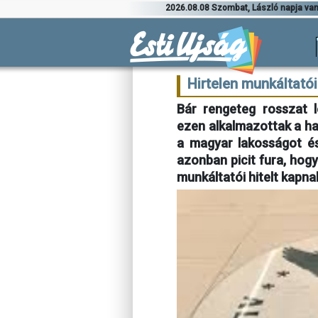
2026.08.08 Szombat, László napja va
Hirtelen munkáltató
Bár rengeteg rosszat l
ezen alkalmazottak a haz
a magyar lakosságot é
azonban picit fura, hogy
munkáltatói hitelt kapna