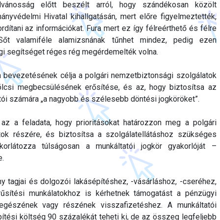
lvánosság előtt beszélt arról, hogy szándékosan közölt
nyvédelmi Hivatal kihallgatásán, mert előre figyelmeztették,
ordítani az információkat. Fura mert ez így félreérthető és félre
 Sőt valamiféle alamizsnának tűnhet mindez, pedig ezen
gi segítséget réges rég megérdemelték volna.
n bevezetésének célja a polgári nemzetbiztonsági szolgálatok
ölcsi megbecsülésének erősítése, és az, hogy biztosítsa az
tói számára „a nagyobb és szélesebb döntési jogköröket”.
 az a feladata, hogy prioritásokat határozzon meg a polgári
tok részére, és biztosítsa a szolgálatellátáshoz szükséges
korlátozza túlságosan a munkáltatói jogkör gyakorlóját –
e.
 tagjai és dolgozói lakásépítéshez, -vásárláshoz, -cseréhez,
űsítési munkálatokhoz is kérhetnek támogatást a pénzügyi
l egészének vagy részének visszafizetéshez. A munkáltatói
pítési költség 90 százalékát teheti ki, de az összeg legfeljebb