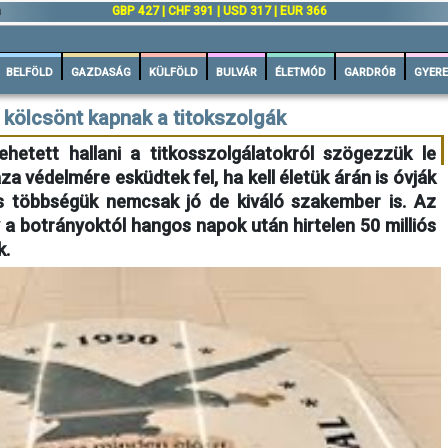
n
GBP 427 | CHF 391 | USD 317 | EUR 366
BELFÖLD
GAZDASÁG
KÜLFÖLD
BULVÁR
ÉLETMÓD
GARDRÓB
GYERE
i kölcsönt kapnak a titokszolgák
ehetett hallani a titkosszolgálatokról szögezzük le
a védelmére esküdtek fel, ha kell életük árán is óvják
s többségük nemcsak jó de kiváló szakember is. Az
 a botrányoktól hangos napok után hirtelen 50 milliós
k.