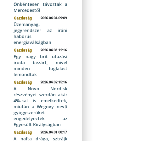
Önkéntesen távoztak a
Mercedestől
Gazdaság
2026.04.04 09:09
Üzemanyag-
jegyrendszer az iráni
háborús
energiaválságban
Gazdaság
2026.04.03 12:16
Egy nagy brit utazási
iroda bezárt, mivel
minden foglalást
lemondtak
Gazdaság
2026.04.02 15:16
A Novo Nordisk
részvényei szerdán akár
4%-kal is emelkedtek,
miután a Wegovy nevű
gyógyszerüket
engedélyezték az
Egyesült Királyságban
Gazdaság
2026.04.01 08:17
A nafta drága, sztrájk