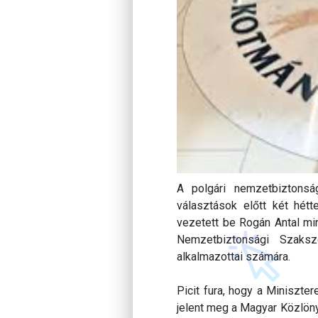
A polgári nemzetbiztonság
választások előtt két hétt
vezetett be Rogán Antal min
Nemzetbiztonsági Szaksz
alkalmazottai számára.
Picit fura, hogy a Miniszte
jelent meg a Magyar Közlöny