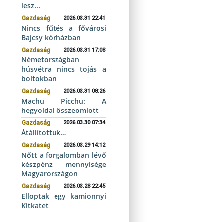
lesz...
Gazdaság
2026.03.31 22:41
Nincs fűtés a fővárosi
Bajcsy kórházban
Gazdaság
2026.03.31 17:08
Németországban
húsvétra nincs tojás a
boltokban
Gazdaság
2026.03.31 08:26
Machu Picchu: A
hegyoldal összeomlott
Gazdaság
2026.03.30 07:34
Átállítottuk…
Gazdaság
2026.03.29 14:12
Nőtt a forgalomban lévő
készpénz mennyisége
Magyarországon
Gazdaság
2026.03.28 22:45
Elloptak egy kamionnyi
Kitkatet