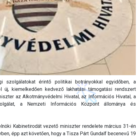
i szolgálatokat érintő politikai botrányokkal egyidőben, a
el új, kiemelkedően kedvező lakhatási támogatási rendszert
iszter az Alkotmányvédelmi Hivatal, az Információs Hivatal, a
olgálat, a Nemzeti Információs Központ állománya és
relnöki Kabinetirodát vezető miniszter rendelete március 31-én
ben, épp azt követően, hogy a Tisza Párt Gundalf becenevű 19