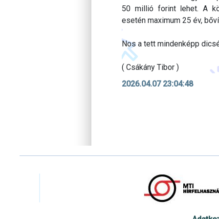
50 millió forint lehet. A k
esetén maximum 25 év, bőví
Nos a tett mindenképp dicsér
( Csákány Tibor )
2026.04.07 23:04:48