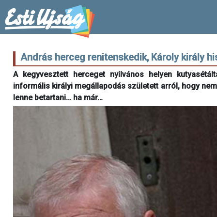
András herceg renitenskedik, Károly király his
A kegyvesztett herceget nyilvános helyen kutyasétált
informális királyi megállapodás született arról, hogy nem
lenne betartani… ha már…