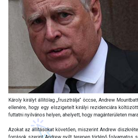
Károly királyt állítólag „frusztrálja” öccse, Andrew Mountba
ellenére, hogy egy elszigetelt királyi rezidenciára költözö
futtatni nyilvános helyen, ahelyett, hogy magánterületen mara
Azokat az állításokat követően, miszerint Andrew diszkréte
források szerint Andrew nyílt terepen történő folyamatos sét