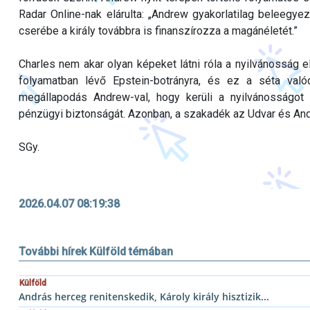
Radar Online-nak elárulta: „Andrew gyakorlatilag beleegyez
cserébe a király továbbra is finanszírozza a magánéletét.”
Charles nem akar olyan képeket látni róla a nyilvánosság e
folyamatban lévő Epstein-botrányra, és ez a séta valód
megállapodás Andrew-val, hogy kerüli a nyilvánosságot 
pénzügyi biztonságát. Azonban, a szakadék az Udvar és An
SGy.
2026.04.07 08:19:38
További hírek Külföld témában
Külföld
András herceg renitenskedik, Károly király hisztizik...