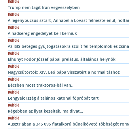
Külföld
Trump nem tágít Irán végveszélyben
Külföld
A legénybúcsús sztárt, Annabella Lovast félmeztelenül, holta
Külföld
A hadsereg engedélyét kell kérniük
Külföld
Az ISIS beteges gyújtogatásokra szólít fel templomok és zsin
Külföld
Elhunyt Fodor József pápai prelátus, általános helynök
Külföld
Nagycsütörtök: XIV. Leó pápa visszatért a normalitáshoz
Külföld
Bécsben most traktoros-bál van...
Külföld
Lengyelország általános katonai főpróbát tart
Külföld
Régebben az ilyet kezelték, ma divat…
Külföld
Ausztriában a 345 095 fiatalkorú bűnelkövető többségét rom