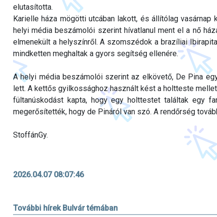
elutasította.
Karielle háza mögötti utcában lakott, és állítólag vasárnap
helyi média beszámolói szerint hívatlanul ment el a nő há
elmenekült a helyszínről. A szomszédok a brazíliai Ibirapita
mindketten meghaltak a gyors segítség ellenére.
A helyi média beszámolói szerint az elkövető, De Pina egy
lett. A kettős gyilkossághoz használt kést a holtteste mellet
fültanúskodást kapta, hogy egy holttestet találtak egy f
megerősítették, hogy de Pináról van szó. A rendőrség tovább
StoffánGy.
2026.04.07 08:07:46
További hírek Bulvár témában