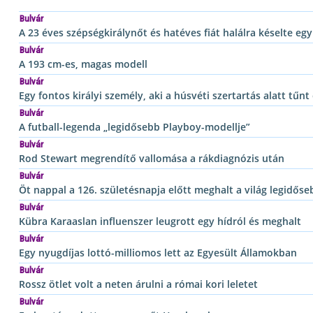
Bulvár
A 23 éves szépségkirálynőt és hatéves fiát halálra késelte eg
Bulvár
A 193 cm-es, magas modell
Bulvár
Egy fontos királyi személy, aki a húsvéti szertartás alatt tűnt 
Bulvár
A futball-legenda „legidősebb Playboy-modellje”
Bulvár
Rod Stewart megrendítő vallomása a rákdiagnózis után
Bulvár
Öt nappal a 126. születésnapja előtt meghalt a világ legidős
Bulvár
Kübra Karaaslan influenszer leugrott egy hídról és meghalt
Bulvár
Egy nyugdíjas lottó-milliomos lett az Egyesült Államokban
Bulvár
Rossz ötlet volt a neten árulni a római kori leletet
Bulvár