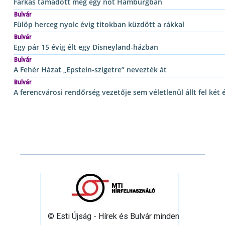
Farkas támadott meg egy nőt Hamburgban
Bulvár
Fülöp herceg nyolc évig titokban küzdött a rákkal
Bulvár
Egy pár 15 évig élt egy Disneyland-házban
Bulvár
A Fehér Házat „Epstein-szigetre” nevezték át
Bulvár
A ferencvárosi rendőrség vezetője sem véletlenül állt fel két 
© Esti Újság - Hírek és Bulvár minden