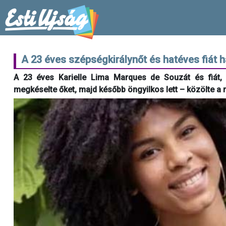
A 23 éves szépségkirálynőt és hatéves fiát h
A 23 éves Karielle Lima Marques de Souzát és fiát, 
megkéselte őket, majd később öngyilkos lett – közölte a 