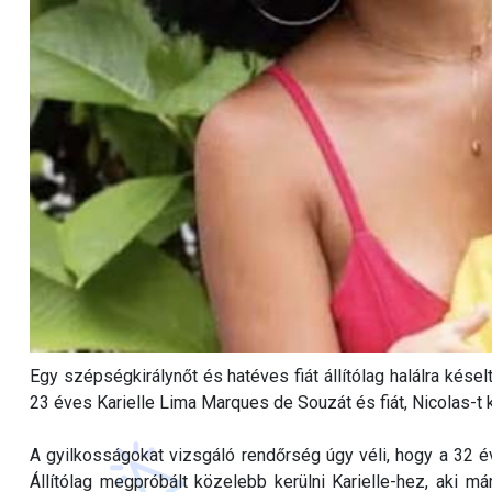
Egy szépségkirálynőt és hatéves fiát állítólag halálra kése
23 éves Karielle Lima Marques de Souzát és fiát, Nicolas-t kó
A gyilkosságokat vizsgáló rendőrség úgy véli, hogy a 32 é
Állítólag megpróbált közelebb kerülni Karielle-hez, aki má