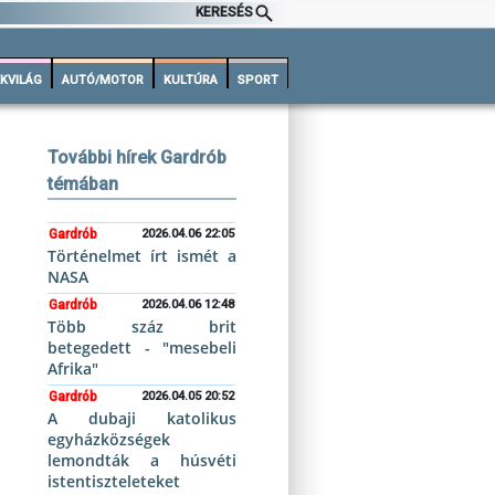
KERESÉS
KVILÁG
AUTÓ/MOTOR
KULTÚRA
SPORT
További hírek Gardrób
témában
Gardrób
2026.04.06 22:05
Történelmet írt ismét a
NASA
Gardrób
2026.04.06 12:48
Több száz brit
betegedett - "mesebeli
Afrika"
Gardrób
2026.04.05 20:52
A dubaji katolikus
egyházközségek
lemondták a húsvéti
istentiszteleteket