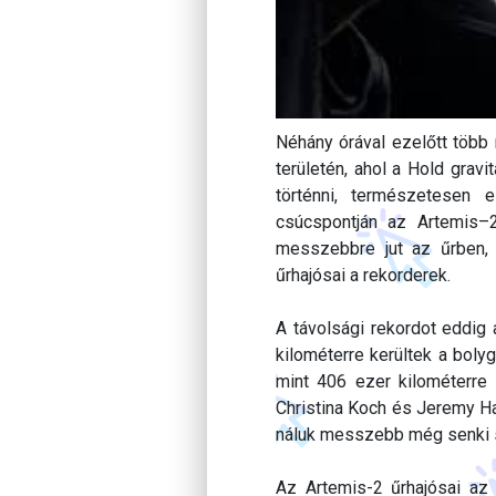
Néhány órával ezelőtt több 
területén, ahol a Hold grav
történni, természetesen 
csúcspontján az Artemis–
messzebbre jut az űrben, 
űrhajósai a rekorderek.
A távolsági rekordot eddig 
kilométerre kerültek a boly
mint 406 ezer kilométerre 
Christina Koch és Jeremy Ha
náluk messzebb még senki se
Az Artemis-2 űrhajósai az