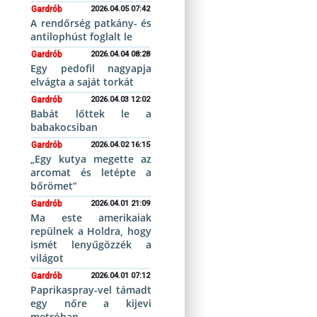
Gardrób
2026.04.05 07:42
A rendőrség patkány- és
antilophúst foglalt le
Gardrób
2026.04.04 08:28
Egy pedofil nagyapja
elvágta a saját torkát
Gardrób
2026.04.03 12:02
Babát lőttek le a
babakocsiban
Gardrób
2026.04.02 16:15
„Egy kutya megette az
arcomat és letépte a
bőrömet”
Gardrób
2026.04.01 21:09
Ma este amerikaiak
repülnek a Holdra, hogy
ismét lenyűgözzék a
világot
Gardrób
2026.04.01 07:12
Paprikaspray-vel támadt
egy nőre a kijevi
metróban