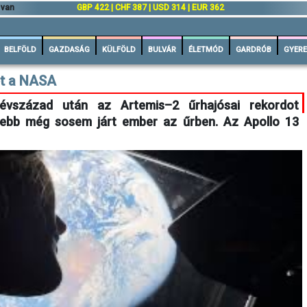
 van
GBP 422 | CHF 387 | USD 314 | EUR 362
BELFÖLD
GAZDASÁG
KÜLFÖLD
BULVÁR
ÉLETMÓD
GARDRÓB
GYERE
ét a NASA
 évszázad után az Artemis–2 űrhajósai rekordot
zebb még sosem járt ember az űrben. Az Apollo 13