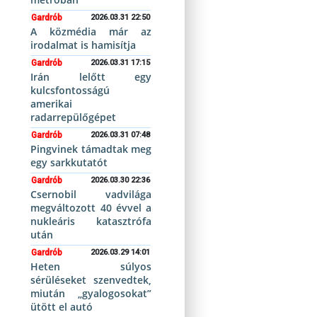
Gardrób
2026.03.31 22:50
A közmédia már az
irodalmat is hamisítja
Gardrób
2026.03.31 17:15
Irán lelőtt egy
kulcsfontosságú
amerikai
radarrepülőgépet
Gardrób
2026.03.31 07:48
Pingvinek támadtak meg
egy sarkkutatót
Gardrób
2026.03.30 22:36
Csernobil vadvilága
megváltozott 40 évvel a
nukleáris katasztrófa
után
Gardrób
2026.03.29 14:01
Heten súlyos
sérüléseket szenvedtek,
miután „gyalogosokat”
ütött el autó