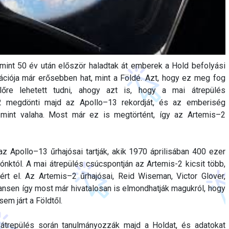
mint 50 év után először haladtak át emberek a Hold befolyási
itációja már erősebben hat, mint a Földé. Azt, hogy ez meg fog
előre lehetett tudni, ahogy azt is, hogy a mai átrepülés
2 megdönti majd az Apollo–13 rekordját, és az emberiség
mint valaha. Most már ez is megtörtént, így az Artemis–2
az Apollo–13 űrhajósai tartják, akik 1970 áprilisában 400 ezer
gónktól. A mai átrepülés csúcspontján az Artemis-2 kicsit több,
ért el. Az Artemis–2 űrhajósai, Reid Wiseman, Victor Glover,
nsen így most már hivatalosan is elmondhatják magukról, hogy
m járt a Földtől.
 átrepülés során tanulmányozzák majd a Holdat, és adatokat