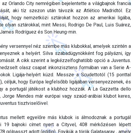
z Orlando City nemrégiben bejelentette a világbajnok francia
ását, aki tíz szezon után távozik az Atlético Madridtól. Ez
áját, hogy nemzetközi sztárokat hozzon az amerikai ligába,
te olyan sztárokkal, mint Messi, Rodrigo De Paul, Luis Suárez,
, James Rodríguez és Son Heung-min.
ény versennyel néz szembe más klubokkal, amelyek szintén a
enyeznek a helyért. Silva szabadügynökként fog pályázni, így
lomását. A cikk szerint a legkézzelfoghatóbb opció a Juventus.
enedzselt olasz csapat inkonzisztens formában van a Serie A-
okok Ligája-helyért küzd. Messze a Scudettotól (15 ponttal
l), céljuk, hogy Európa legfelsőbb ligájában versenyezzenek, és
gy a portugál játékost a klubhoz hozzák. A La Gazzetta dello
e, Jorge Mendes már európai vagy szaúd-arábiai klubot keres,
uventus tisztviselőivel.
tus mellett egyelőre más klubok is álmodoznak a portugál
ki 19 bajnoki címet nyert a Cityvel, 408 mérkőzésen lépett
 78 gólpasszt adott (eddig). Egyikük a török Galatasaray , amely