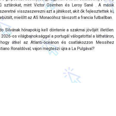
erű sztárokat, mint Victor Osimhen és Leroy Sané . A másik
szeretné visszaszerezni azt a játékost, akit ők fejlesztettek ki,
ebütált, mielőtt az AS Monacóhoz távozott a francia futballban.
o Silvának hónapokig kell döntenie a szakmai jövőjét illetően.
a 2026-os világbajnoksággal a portugál válogatottal a láthatáron,
 hogy átkel az Atlanti-óceánon és csatlakozzon Messihez
tiano Ronaldóval; vajon megteszi újra a La Pulgával?