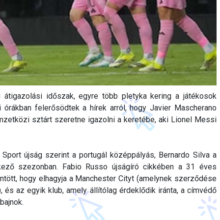
átigazolási időszak, egyre több pletyka kering a játékosok
i órákban felerősödtek a hírek arról, hogy Javier Mascherano
zetközi sztárt szeretne igazolni a keretébe, aki Lionel Messi
Sport újság szerint a portugál középpályás, Bernardo Silva a
tkező szezonban. Fabio Russo újságíró cikkében a 31 éves
tött, hogy elhagyja a Manchester Cityt (amelynek szerződése
, és az egyik klub, amely állítólag érdeklődik iránta, a címvédő
bajnok.