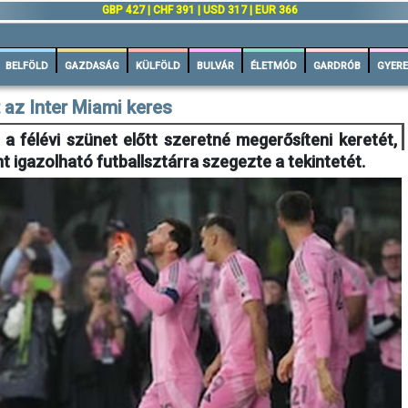
n
GBP 427 | CHF 391 | USD 317 | EUR 366
BELFÖLD
GAZDASÁG
KÜLFÖLD
BULVÁR
ÉLETMÓD
GARDRÓB
GYERE
t az Inter Miami keres
 félévi szünet előtt szeretné megerősíteni keretét,
 igazolható futballsztárra szegezte a tekintetét.