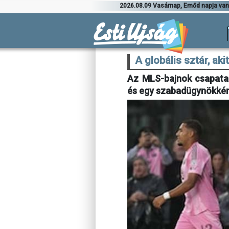
2026.08.09 Vasárnap, Emőd napja va
A globális sztár, aki
Az MLS-bajnok csapata a
és egy szabadügynökként