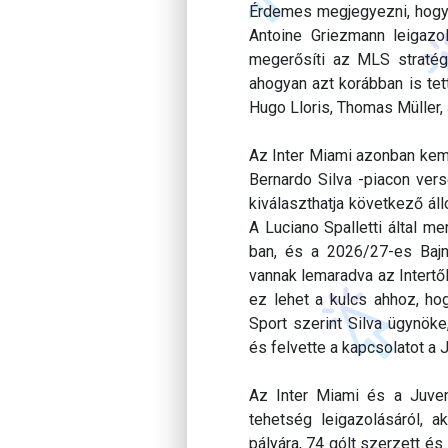
Érdemes megjegyezni, hogy a
Antoine Griezmann leigazol
megerősíti az MLS stratégi
ahogyan azt korábban is tet
Hugo Lloris, Thomas Müller
Az Inter Miami azonban kem
Bernardo Silva -piacon vers
kiválaszthatja következő ál
A Luciano Spalletti által m
ban, és a 2026/27-es Bajn
vannak lemaradva az Intertő
ez lehet a kulcs ahhoz, ho
Sport szerint Silva ügynök
és felvette a kapcsolatot a J
Az Inter Miami és a Juven
tehetség leigazolásáról, a
pályára, 74 gólt szerzett és