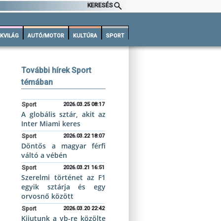
KERESÉS
KVILÁG
AUTÓ/MOTOR
KULTÚRA
SPORT
További hírek Sport
témában
Sport
2026.03.25 08:17
A globális sztár, akit az
Inter Miami keres
Sport
2026.03.22 18:07
Döntős a magyar férfi
váltó a vébén
Sport
2026.03.21 16:51
Szerelmi történet az F1
egyik sztárja és egy
orvosnő között
Sport
2026.03.20 22:42
Kijutunk a vb-re közölte