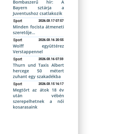
Bombaszerű hír: A
Bayern sztárja a
Juventushoz csatlakozik
Sport
2026.03.17 07:57
Minden focista átmeneti
szeretője…
Sport
2026.03.16 20:55
Wolff együttérez
Verstappennel
Sport
2026.03.16 07:33
Thurn und Taxis Albert
hercege 50 métert
zuhant egy szakadékba
Sport
2026.03.15 16:17
Megtört az átok 18 év
után vébén
szerepelhetnek a női
kosarasaink