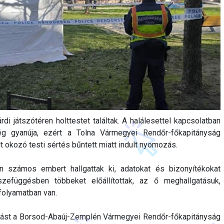
di játszótéren holttestet találtak. A halálesettel kapcsolatban
ég gyanúja, ezért a Tolna Vármegyei Rendőr-főkapitányság
 okozó testi sértés bűntett miatt indult nyomozás.
 számos embert hallgattak ki, adatokat és bizonyítékokat
szefüggésben többeket előállítottak, az ő meghallgatásuk,
 folyamatban van.
járást a Borsod-Abaúj-Zemplén Vármegyei Rendőr-főkapitányság