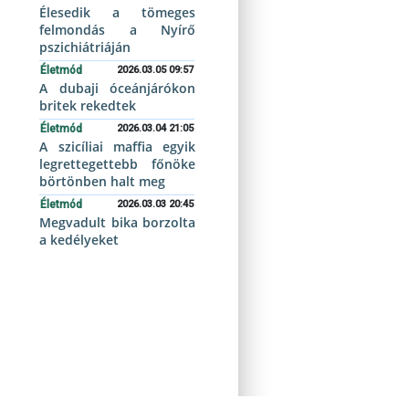
Élesedik a tömeges
felmondás a Nyírő
pszichiátriáján
Életmód
2026.03.05 09:57
A dubaji óceánjárókon
britek rekedtek
Életmód
2026.03.04 21:05
A szicíliai maffia egyik
legrettegettebb főnöke
börtönben halt meg
Életmód
2026.03.03 20:45
Megvadult bika borzolta
a kedélyeket