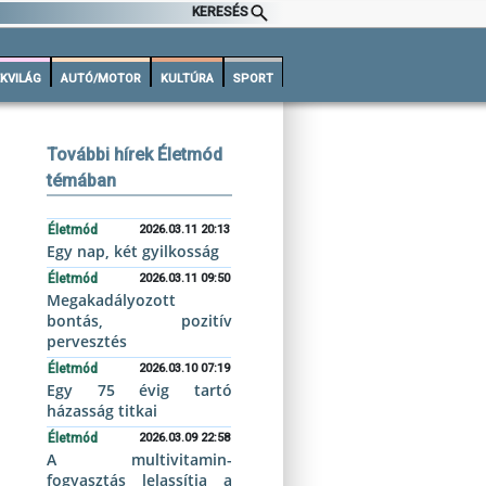
KERESÉS
KVILÁG
AUTÓ/MOTOR
KULTÚRA
SPORT
További hírek Életmód
témában
Életmód
2026.03.11 20:13
Egy nap, két gyilkosság
Életmód
2026.03.11 09:50
Megakadályozott
bontás, pozitív
pervesztés
Életmód
2026.03.10 07:19
Egy 75 évig tartó
házasság titkai
Életmód
2026.03.09 22:58
A multivitamin-
fogyasztás lelassítja a