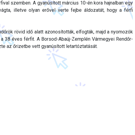
fival szemben. A gyanúsított március 10-én kora hajnalban egy
ta, illetve olyan erővel verte fejbe áldozatát, hogy a férfi
ndőrök rövid idő alatt azonosították, elfogták, majd a nyomozók
ki a 38 éves férfit. A Borsod-Abaúj-Zemplén Vármegyei Rendőr-
 az őrizetbe vett gyanúsított letartóztatását.