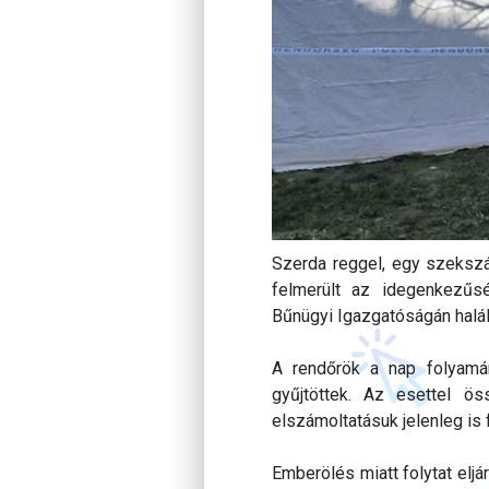
Szerda reggel, egy szekszár
felmerült az idegenkezűs
Bűnügyi Igazgatóságán halált
A rendőrök a nap folyamán
gyűjtöttek. Az esettel ös
elszámoltatásuk jelenleg is
Emberölés miatt folytat el