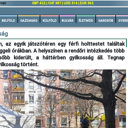
 van
GBP 422 | CHF 387 | USD 314 | EUR 362
BELFÖLD
GAZDASÁG
KÜLFÖLD
BULVÁR
ÉLETMÓD
GARDRÓB
GYERE
sság
 az egyik játszótéren egy férfi holttestet találtak
ggeli órákban. A helyszínen a rendőri intézkedés több
sőbb kiderült, a háttérben gyilkosság áll. Tegnap
ilkosság történt.