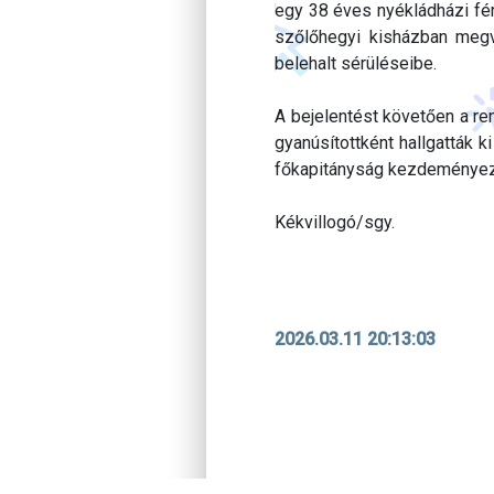
egy 38 éves nyékládházi fér
szőlőhegyi kisházban megvág
belehalt sérüléseibe.
A bejelentést követően a re
gyanúsítottként hallgatták 
főkapitányság kezdeményezte
Kékvillogó/sgy.
2026.03.11 20:13:03