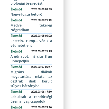
biológiai öregedést
Életmód
2026.03.09 07:35
Nagyi-fogta betörő
Életmód
2026.03.08 22:43
Medve tekereg
Nógrádban
Életmód
2026.03.08 09:22
Epstein-Trump… védik a
védhetetlent
Életmód
2026.03.07 21:15
A nőnapot, március 8-án
ünnepeljük
Életmód
2026.03.07 09:47
Migráns diákok
megatartása miatt, az
osztrák diák került
súlyos hátrányba
Életmód
2026.03.06 17:39
Lebuktak a rendőrségi
üzemanyag csapolók
Életmód
2026.03.05 22:46