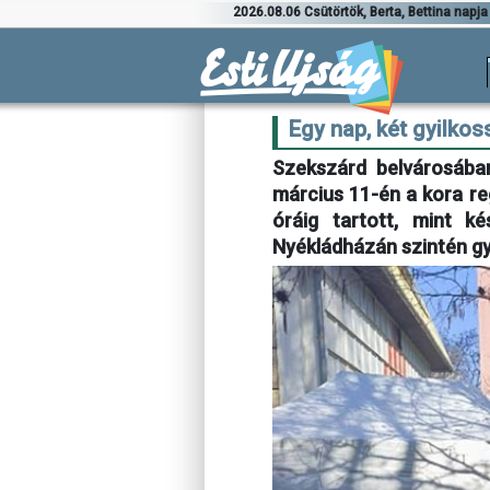
2026.08.06 Csütörtök, Berta, Bettina napja
Egy nap, két gyilko
Szekszárd belvárosában,
március 11-én a kora re
óráig tartott, mint ké
Nyékládházán szintén gy