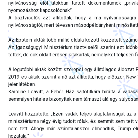
nyilvánosság elől titokban tartott dokumentumok „privi
nyomozáshoz kapcsolódnak”.
A tisztviselők azt állították, hogy a ma nyilvánosságr
nyilvánosságtól, mert tévesen másodpéldányként minősített
Az Epstein-akták több millió oldala között közzétett számos 
Az Igazságügyi Minisztérium tisztviselői szerint ezt id
tették, de sok oldalt erősen kitakartak, némelyiket teljesen 
A legutóbbi akták között szerepel egy állítólagos áldozat FB
2019-es akták szerint a nő azt állította, hogy először New
jelenlétében.
Karoline Leavitt, a Fehér Ház sajtótitkára bírálta a vádaka
semmilyen hiteles bizonyíték nem támaszt alá egy súlyosan za
Leavitt hozzátette: „Ezen vádak teljes alaptalanságát az a
minisztériuma négy évig tudott róluk, és semmit sem tett 
nem tett. Ahogy már számtalanszor elmondtuk, Trump eln
hozatala.”