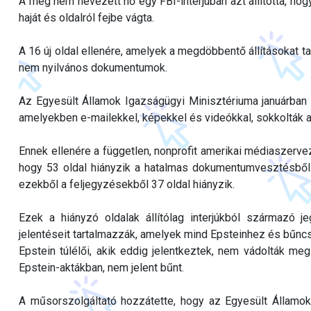
A meg nem nevezett nő egy FBI-interjúban azt állította, ho
haját és oldalról fejbe vágta.
A 16 új oldal ellenére, amelyek a megdöbbentő állításokat ta
nem nyilvános dokumentumok.
Az Egyesült Államok Igazságügyi Minisztériuma januárban t
amelyekben e-mailekkel, képekkel és videókkal, sokkolták a 
Ennek ellenére a független, nonprofit amerikai médiaszervez
hogy 53 oldal hiányzik a hatalmas dokumentumvesztésből. A
ezekből a feljegyzésekből 37 oldal hiányzik.
Ezek a hiányzó oldalak állítólag interjúkból származó 
jelentéseit tartalmazzák, amelyek mind Epsteinhez és bűn
Epstein túlélői, akik eddig jelentkeztek, nem vádolták m
Epstein-aktákban, nem jelent bűnt.
A műsorszolgáltató hozzátette, hogy az Egyesült Államok