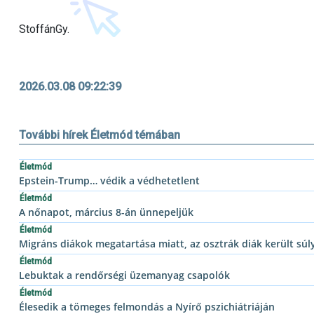
StoffánGy.
2026.03.08 09:22:39
További hírek Életmód témában
Életmód
Epstein-Trump… védik a védhetetlent
Életmód
A nőnapot, március 8-án ünnepeljük
Életmód
Migráns diákok megatartása miatt, az osztrák diák került sú
Életmód
Lebuktak a rendőrségi üzemanyag csapolók
Életmód
Élesedik a tömeges felmondás a Nyírő pszichiátriáján