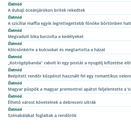
Életmód
A dubaji óceánjárókon britek rekedtek
Életmód
A szicíliai maffia egyik legrettegettebb főnöke börtönben hal
Életmód
Megvadult bika borzolta a kedélyeket
Életmód
Kölcsönkérte a kulcsokat és megtartotta a házat
Életmód
„Kotrógépbanda” rabolt ki egy postát a nyugdíj kifizetése elő
Életmód
Beépített rendőr közpénzt használt fel egy romantikus velen
Életmód
Magyar püspök a magyar premontrei apátot feljelentette a V
Életmód
Élhető várost követelnek a debreceni ultrák
Életmód
Szénabálákat foglaltak a rendőrök