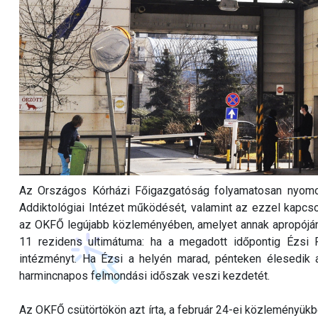
Az Országos Kórházi Főigazgatóság folyamatosan nyomon
Addiktológiai Intézet működését, valamint az ezzel kapcso
az OKFŐ legújabb közleményében, amelyet annak apropóján a
11 rezidens ultimátuma: ha a megadott időpontig Ézsi 
intézményt. Ha Ézsi a helyén marad, pénteken élesedik 
harmincnapos felmondási időszak veszi kezdetét.
Az OKFŐ csütörtökön azt írta, a február 24-ei közleményükb