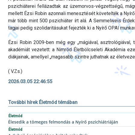
pszichiáterei fellázadtak az üzemorvos-végzettségű, mág
mellett Ézsi Robin azonnali menesztését követelték a Nyírő O
már több mint 500 pszichiáter írt alá. A Semmelweis Érd
tagjai pedig szolidaritásukat fejezték ki a Nyírő OPAI munkav
Ézsi Robin 2009-ben még egy „mágiával, asztrológiával, t
akadémiát vezetett: a Nimród Életbölcseleti Akadémia eze
diákjainak, amellyel „magasabb szintre juthatnak az életveze
( V.Zs.)
2026.03.05 22:46:55
További hírek Életmód témában
Életmód
Élesedik a tömeges felmondás a Nyírő pszichiátriáján
Életmód