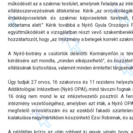
működését az a szakmai testület, amelynek feladata az in
ellátásszervezésének áttekintése. Kérik „az orvoskollégák
érdekképviseletek és szakmai képviseletek türelmét, k
időtartama alatt.” Kérik továbbá a Nyírő Gyula Országos P
együttműködését a vizsgálatban részt vevő szakemberekk
hozzátartozót, hogy „az Intézmény a betegek korrekt szakmai 
A Nyírő-botrány a csütörtök délelőtti Kormányinfón is t
kérdésére azt mondta, „minden elképzelhető”, és hozzátett
ellátásának biztosítása, valamint minden érintettel tárgyalnak
Úgy tudjuk 27 orvos, 16 szakorvos és 11 rezidens helyezte
Addiktológiai Intézetben (Nyírő OPAI), mind távozni fognak 
16 óráig nem mond le az intézetvezetői posztról. A fent
intézmény vezetőségéhez, amelyben azt írták, a Nyírő OPAI-
megfelelő orvoslétszám és az ezekből fakadó szüntelen m
kialakulása nagymértékben köszönhető Ézsi Robinnak, és a
A példátlan krízis az után robbant ki január végén, hogy 