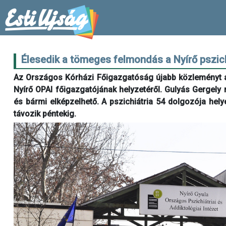
Élesedik a tömeges felmondás a Nyírő pszich
Az Országos Kórházi Főigazgatóság újabb közleményt a
Nyírő OPAI főigazgatójának helyzetéről. Gulyás Gergely
és bármi elképzelhető. A pszichiátria 54 dolgozója hel
távozik péntekig.