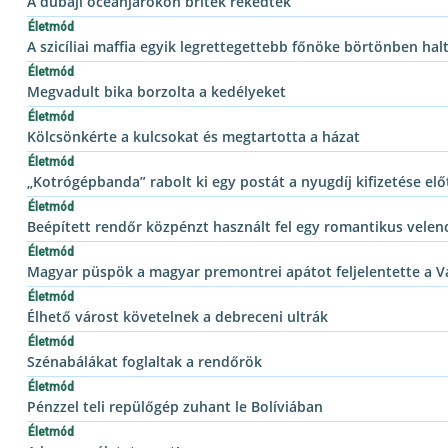
A dubaji óceánjárókon britek rekedtek
Életmód
A szicíliai maffia egyik legrettegettebb főnöke börtönben hal
Életmód
Megvadult bika borzolta a kedélyeket
Életmód
Kölcsönkérte a kulcsokat és megtartotta a házat
Életmód
„Kotrógépbanda” rabolt ki egy postát a nyugdíj kifizetése elő
Életmód
Beépített rendőr közpénzt használt fel egy romantikus velen
Életmód
Magyar püspök a magyar premontrei apátot feljelentette a V
Életmód
Élhető várost követelnek a debreceni ultrák
Életmód
Szénabálákat foglaltak a rendőrök
Életmód
Pénzzel teli repülőgép zuhant le Bolíviában
Életmód