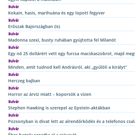
Bulvár
Kokain, hasis, marihuána és egy lopott fegyver
Bulvár
Erőszak Bajországban (is)
Bulvár
Madonna szexi, busty ruhában gyújtotta fel Milanót
Bulvár
Egy nő 25 dollárért vett egy furcsa macskaszobrot, majd meg
Bulvár
Minden, amit tudnod kell Andrásról, aki „gyűlöli a királyt”
Bulvár
Herczeg bajban
Bulvár
Horror az árvíz miatt – koporsók a vizen
Bulvár
Stephen Hawking is szerepel az Epstein-aktákban
Bulvár
Pozsonyban is divat lett az alrendőrködés és a telefonos csal
Bulvár
Éhes bagoly ragadta el a csivavát