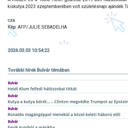
kiskutya 2023 szeptemberében volt születésnapi ajándék T
cza.
Kép: AFP/JULIE SEBADELHA
2026.03.03 10:54:22
További hírek Bulvár témában
Bulvár
Heidi Klum felfedi hálószobai titkát
Bulvár
Kutya a kutya bőrét… – Clinton megvédte Trumpot az Epstei
Bulvár
Ronaldo magángéppel menekül a közel-keleti háború elől
Bulvár
Egyik kupiból a másikba…