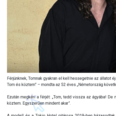
Férjünknek, Tomnak gyakran el kell hessegetnie az állatot é
Tom és köztem” – mondta az 52 éves „Németország következ
Ezután megkéri a férjét: „Tom, tedd vissza az ágyába! De m
köztem. Egyszerűen mindent akar”.
A modell és a Tokio Hotel gitárosa 2019-ben házasodtak 