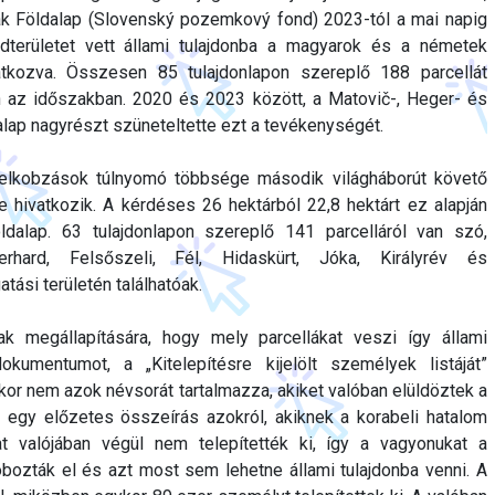
k Földalap (Slovenský pozemkový fond) 2023-tól a mai napig
dterületet vett állami tulajdonba a magyarok és a németek
atkozva. Összesen 85 tulajdonlapon szereplő 188 parcellát
en az időszakban. 2020 és 2023 között, a Matovič-, Heger- és
alap nagyrészt szüneteltette ezt a tevékenységét.
elkobzások túlnyomó többsége második világháborút követő
hivatkozik. A kérdéses 26 hektárból 22,8 hektárt ez alapján
öldalap. 63 tulajdonlapon szereplő 141 parcelláról van szó,
rhard, Felsőszeli, Fél, Hidaskürt, Jóka, Királyrév és
si területén találhatóak.
ak megállapítására, hogy mely parcellákat veszi így állami
okumentumot, a „Kitelepítésre kijelölt személyek listáját”
kkor nem azok névsorát tartalmazza, akiket valóban elüldöztek a
k egy előzetes összeírás azokról, akiknek a korabeli hatalom
at valójában végül nem telepítették ki, így a vagyonukat a
zták el és azt most sem lehetne állami tulajdonba venni. A