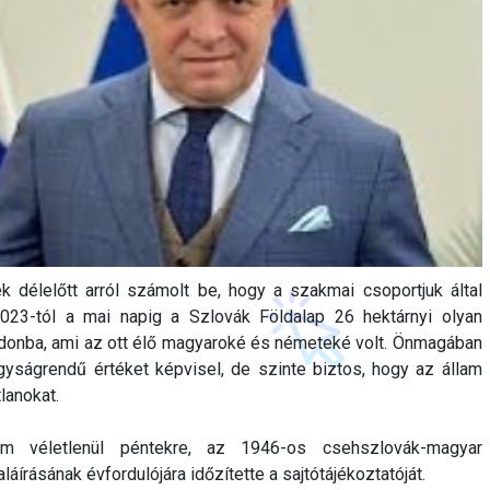
délelőtt arról számolt be, hogy a szakmai csoportjuk által
023-tól a mai napig a Szlovák Földalap 26 hektárnyi olyan
ulajdonba, ami az ott élő magyaroké és németeké volt. Önmagában
gyságrendű értéket képvisel, de szinte biztos, hogy az állam
tlanokat.
 véletlenül péntekre, az 1946-os csehszlovák-magyar
rásának évfordulójára időzítette a sajtótájékoztatóját.