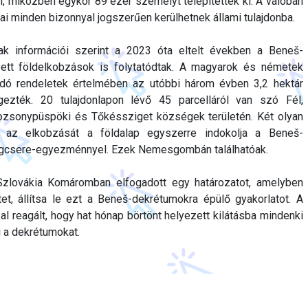
l, miközben egykor 89 ezer személyt telepítettek ki. A valóban
jai minden bizonnyal jogszerűen kerülhetnek állami tulajdonba.
ak információi szerint a 2023 óta eltelt években a Beneš-
ett földelkobzások is folytatódtak. A magyarok és németek
ó rendeletek értelmében az utóbbi három évben 3,2 hektár
ezték. 20 tulajdonlapon lévő 45 parcelláról van szó Fél,
ozsonypüspöki és Tőkéssziget községek területén. Két olyan
k az elkobzását a földalap egyszerre indokolja a Beneš-
ágcsere-egyezménnyel. Ezek Nemesgombán találhatóak.
Szlovákia Komáromban elfogadott egy határozatot, amelyben
etet, állítsa le ezt a Beneš-dekrétumokra épülő gyakorlatot. A
al reagált, hogy hat hónap börtönt helyezett kilátásba mindenki
 a dekrétumokat.