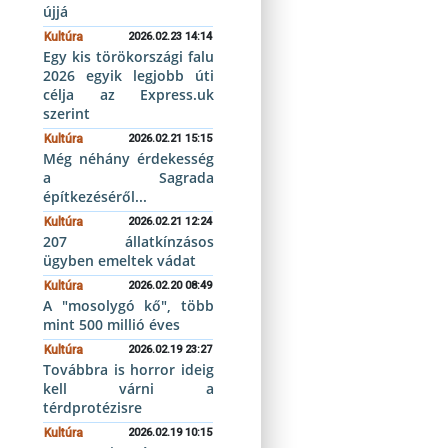
újjá
Kultúra
2026.02.23 14:14
Egy kis törökországi falu
2026 egyik legjobb úti
célja az Express.uk
szerint
Kultúra
2026.02.21 15:15
Még néhány érdekesség
a Sagrada
építkezéséről...
Kultúra
2026.02.21 12:24
207 állatkínzásos
ügyben emeltek vádat
Kultúra
2026.02.20 08:49
A "mosolygó kő", több
mint 500 millió éves
Kultúra
2026.02.19 23:27
Továbbra is horror ideig
kell várni a
térdprotézisre
Kultúra
2026.02.19 10:15