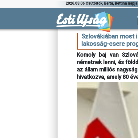
2026.08.06 Csütörtök, Berta, Bettina napja
Szlovákiában most i
lakosság-csere pro
Komoly baj van Szlov
németnek lenni, és föld
az állam milliós nagysá
hivatkozva, amely 80 év