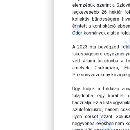
elemzésük szerint a Szlová
legkevesebb 26 hektár föl
kollektív bűnösségére hiv
érintett a konfiskáció ebb
Ódor-kormányok alatt a föld
A 2023 óta bevégzett föld
lakosságcsere-egyezményre 
vett állami tulajdonba a f
amelyek Csukárpaka, Ébe
Pozsonyvezekény közigazgatá
Úgy tudjuk a földalap ann
tulajdonba, egy korabeli d
használja. Ez a lista ugyana
szülőföldjükről, hanem csa
ilyen sorsot szánt. Sokuk
negyvenes években nem kobo