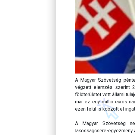
A Magyar Szövetség péntek 
végzett elemzés szerint 2
földterületet vett állami t
már ez egy millió eurós na
ezen felül is kobzott el inga
A Magyar Szövetség nem
lakosságcsere-egyezmény aláí