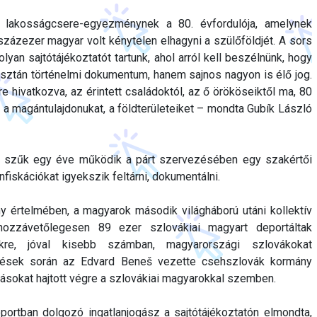
lakosságcsere-egyezménynek a 80. évfordulója, amelynek
ázezer magyar volt kénytelen elhagyni a szülőföldjét. A sors
olyan sajtótájékoztatót tartunk, ahol arról kell beszélnünk, hogy
usztán történelmi dokumentum, hanem sajnos nagyon is élő jog.
 hivatkozva, az érintett családoktól, az ő örököseiktől ma, 80
a magántulajdonukat, a földterületeiket – mondta Gubík László
gy szűk egy éve működik a párt szervezésében egy szakértői
nfiskációkat igyekszik feltárni, dokumentálni.
értelmében, a magyarok második világháború utáni kollektív
hozzávetőlegesen 89 ezer szlovákiai magyart deportáltak
kre, jóval kisebb számban, magyarországi szlovákokat
epítések során az Edvard Beneš vezette csehszlovák kormány
tásokat hajtott végre a szlovákiai magyarokkal szemben.
portban dolgozó ingatlanjogász a sajtótájékoztatón elmondta,