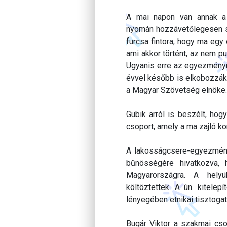
A mai napon van annak a 
nyomán hozzávetőlegesen sz
furcsa fintora, hogy ma egy 
ami akkor történt, az nem p
Ugyanis erre az egyezményre
évvel később is elkobozzák 
a Magyar Szövetség elnöke.
Gubik arról is beszélt, ho
csoport, amely a ma zajló ko
A lakosságcsere-egyezmény 
bűnösségére hivatkozva, 
Magyarországra. A helyü
költöztettek. A ún. kitel
lényegében etnikai tisztoga
Bugár Viktor a szakmai cso