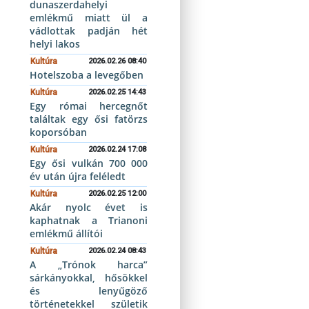
dunaszerdahelyi
emlékmű miatt ül a
vádlottak padján hét
helyi lakos
Kultúra
2026.02.26 08:40
Hotelszoba a levegőben
Kultúra
2026.02.25 14:43
Egy római hercegnőt
találtak egy ősi fatörzs
koporsóban
Kultúra
2026.02.24 17:08
Egy ősi vulkán 700 000
év után újra feléledt
Kultúra
2026.02.25 12:00
Akár nyolc évet is
kaphatnak a Trianoni
emlékmű állítói
Kultúra
2026.02.24 08:43
A „Trónok harca”
sárkányokkal, hősökkel
és lenyűgöző
történetekkel születik