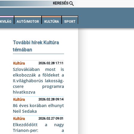
KERESÉS
KVILÁG
AUTÓ/MOTOR
KULTÚRA
SPORT
További hírek Kultúra
témában
Kultúra
2026.02.28 17:11
Szlovákiában most is
elkobozzák a földeket a
II.világháborús lakosság-
csere programra
hivatkozva
Kultúra
2026.02.28 09:14
86 éves korában elhunyt
Neil Sedaka
Kultúra
2026.02.27 09:01
Elkezdődött a nagy
Trianon-per: a