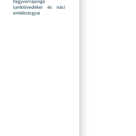
Fegyverrajongó
tanklövedékei és náci
emléktárgyai