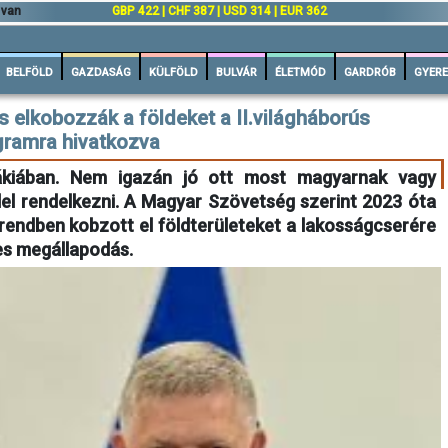
 van
GBP 422 | CHF 387 | USD 314 | EUR 362
BELFÖLD
GAZDASÁG
KÜLFÖLD
BULVÁR
ÉLETMÓD
GARDRÓB
GYERE
s elkobozzák a földeket a II.világháborús
gramra hivatkozva
ákiában. Nem igazán jó ott most magyarnak vagy
del rendelkezni. A Magyar Szövetség szerint 2023 óta
grendben kobzott el földterületeket a lakosságcserére
es megállapodás.