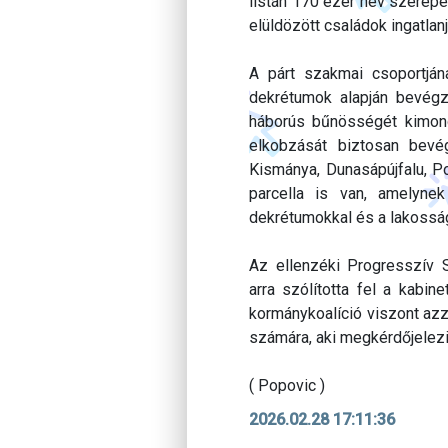
listán 170 ezer név szerepe
elüldözött családok ingatlan
A párt szakmai csoportján
dekrétumok alapján bevégz
háborús bűnösségét kimond
elkobzását biztosan bevég
Kismánya, Dunasápújfalu, P
parcella is van, amelyne
dekrétumokkal és a lakoss
Az ellenzéki Progresszív 
arra szólította fel a kabin
kormánykoalíció viszont azz
számára, aki megkérdőjelezi
( Popovic )
2026.02.28 17:11:36