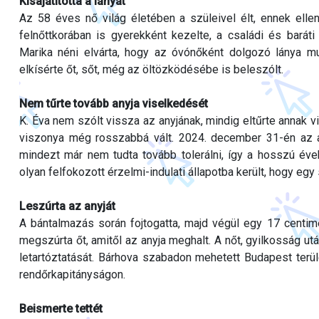
Kisajátította a lányát
Az 58 éves nő világ életében a szüleivel élt, ennek elle
felnőttkorában is gyerekként kezelte, a családi és baráti k
Marika néni elvárta, hogy az óvónőként dolgozó lánya mu
elkísérte őt, sőt, még az öltözködésébe is beleszólt.
Nem tűrte tovább anyja viselkedését
K. Éva nem szólt vissza az anyjának, mindig eltűrte annak v
viszonya még rosszabbá vált. 2024. december 31-én az any
mindezt már nem tudta tovább tolerálni, így a hosszú éve
olyan felfokozott érzelmi-indulati állapotba került, hogy egy
Leszúrta az anyját
A bántalmazás során fojtogatta, majd végül egy 17 centi
megszúrta őt, amitől az anyja meghalt. A nőt, gyilkosság ut
letartóztatását. Bárhova szabadon mehetett Budapest terüle
rendőrkapitányságon.
Beismerte tettét