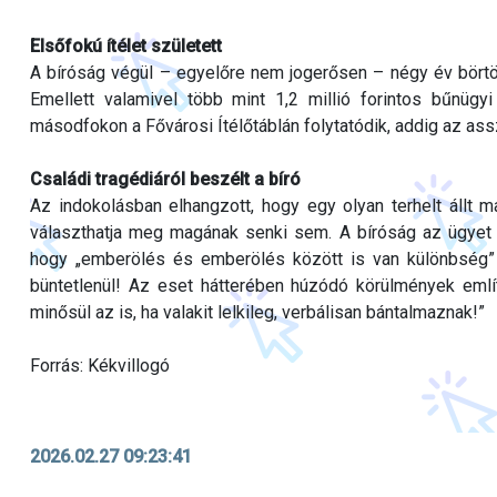
Elsőfokú ítélet született
A bíróság végül – egyelőre nem jogerősen – négy év börtönbü
Emellett valamivel több mint 1,2 millió forintos bűnügy
másodfokon a Fővárosi Ítélőtáblán folytatódik, addig az as
Családi tragédiáról beszélt a bíró
Az indokolásban elhangzott, hogy egy olyan terhelt állt m
választhatja meg magának senki sem. A bíróság az ügyet eg
hogy „emberölés és emberölés között is van különbség”
büntetlenül! Az eset hátterében húzódó körülmények emlí
minősül az is, ha valakit lelkileg, verbálisan bántalmaznak!”
Forrás: Kékvillogó
2026.02.27 09:23:41