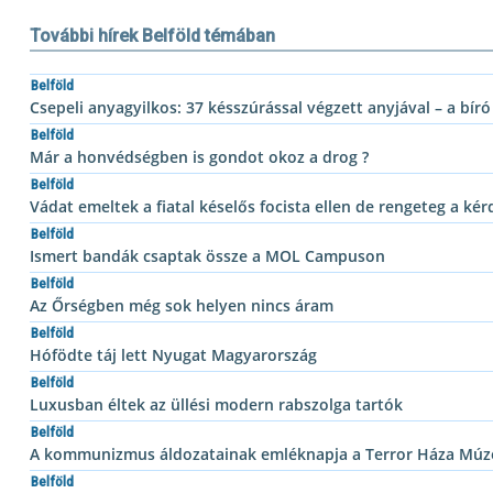
További hírek Belföld témában
Belföld
Csepeli anyagyilkos: 37 késszúrással végzett anyjával – a b
Belföld
Már a honvédségben is gondot okoz a drog ?
Belföld
Vádat emeltek a fiatal késelős focista ellen de rengeteg a kér
Belföld
Ismert bandák csaptak össze a MOL Campuson
Belföld
Az Őrségben még sok helyen nincs áram
Belföld
Hófödte táj lett Nyugat Magyarország
Belföld
Luxusban éltek az üllési modern rabszolga tartók
Belföld
A kommunizmus áldozatainak emléknapja a Terror Háza Mú
Belföld