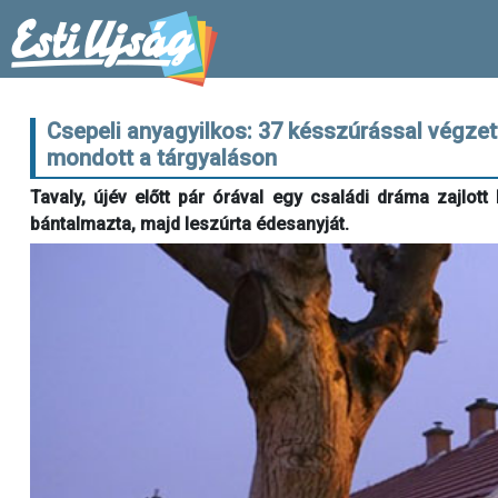
Csepeli anyagyilkos: 37 késszúrással végzet
mondott a tárgyaláson
Tavaly, újév előtt pár órával egy családi dráma zajlot
bántalmazta, majd leszúrta édesanyját.