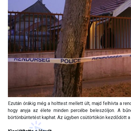
Ezután órákig még a holttest mellett ült, majd felhívta a re
hogy anyja az élete minden percébe beleszóljon. A bűnc
börtönbüntetést kaphat. Az ügyben csütörtökön kezdődött a