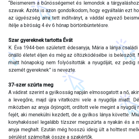
“Beismerem a bűnösségemet és lemondok a tárgyaláshoz v
szavak. Azóta is azon gondolkodom, hogy egyáltalán ezt hog
az ügyészség arra tett indítványt, a váddal egyező beism
ítélje a bíróság 4 év 6 hónap börtönbüntetésre.
Szar gyereknek tartotta Évát
K. Éva 1944-ben született édesanyja, Mária a lánya családi 
önálló életet éljen és még az öltözködésébe is beleszólt.
miatt hónapokig nem folyósították a nyugdíját, ez pedig n
szemét gyereknek” is nevezte.
37-szer szúrta meg
A vádirat szerint a gyilkosság napján elmosogatott a nő, ak
a levegőre, majd újra vitatkozni vele a nyugdíja miatt. D
miközben az anyja őrjöngött, ordított vele megint a nyugdíj
fejét, aki menekülni kezdett, de a gyilkos lánya követte. Mi
konyhakéssel legalább tízszer megszúrta a nyakán és a m
anyja meghalt. Ezután még hosszú ideig ült a holttest mell
sérülést számoltak össze a szakértők.