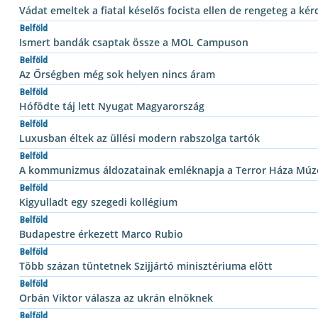
Vádat emeltek a fiatal késelős focista ellen de rengeteg a kér
Belföld
Ismert bandák csaptak össze a MOL Campuson
Belföld
Az Őrségben még sok helyen nincs áram
Belföld
Hófödte táj lett Nyugat Magyarország
Belföld
Luxusban éltek az üllési modern rabszolga tartók
Belföld
A kommunizmus áldozatainak emléknapja a Terror Háza Mú
Belföld
Kigyulladt egy szegedi kollégium
Belföld
Budapestre érkezett Marco Rubio
Belföld
Több százan tüntetnek Szijjártó minisztériuma elött
Belföld
Orbán Viktor válasza az ukrán elnöknek
Belföld