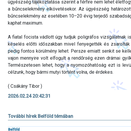
ügyészség tájékoztatása szerint a férfire nem lehet életfo
a bűncselekmény elkövetésekor. Az ügyészség határozott 
bűncselekmény az esetében 10–20 évig terjedő szabadságve
kaphat maximum.
A fiatal focista vádlott úgy tudjuk poligráfos vizsgálatnak 
késelés előtti időszakban mivel fenyegették és zsarolták
pedig fontos körülmény lehet. Persze emiatt senkit se kell
vajon mennyire volt elfogult a rendőrség ezen drámai gyi
Természetesen lehet, hogy a nyomozóhatóság ezt is levizs
célzunk, hogy bármi mutyi történt volna, de érdekes.
( Csákány Tibor )
2026.02.24 20:42:31
További hírek Belföld témában
Belföld