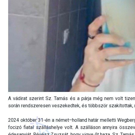
A vádirat szerint Sz. Tamás és a párja még nem volt tize
során rendszeresen veszekedtek, és többször szakítottak, 
2024 október 31-én a német–holland határ melletti Wegber
focizó fiatal szálláshelye volt. A szálláson annyira össze
édesanyját, Révész Zsuzsát, hogy vigye őt haza. Sz. Tamás 