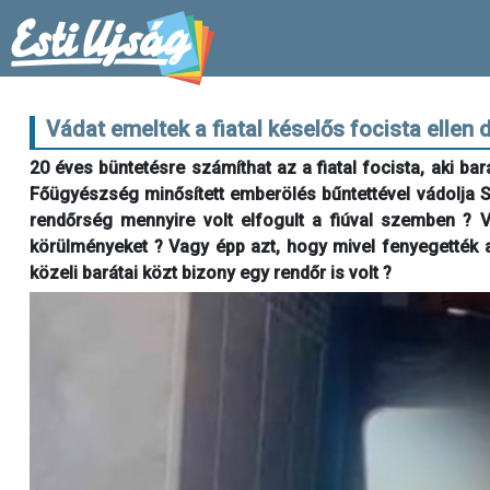
Vádat emeltek a fiatal késelős focista ellen
20 éves büntetésre számíthat az a fiatal focista, aki b
Főügyészség minősített emberölés bűntettével vádolja 
rendőrség mennyire volt elfogult a fiúval szemben ? 
körülményeket ? Vagy épp azt, hogy mivel fenyegették a 
közeli barátai közt bizony egy rendőr is volt ?