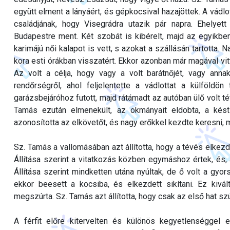
együtt elment a lányáért, és gépkocsival hazajöttek. A vád
családjának, hogy Visegrádra utazik pár napra. Ehelyet
Budapestre ment. Két szobát is kibérelt, majd az egyikbe
karimájú női kalapot is vett, s azokat a szállásán tartotta. 
kora esti órákban visszatért. Ekkor azonban már magával vit
Az volt a célja, hogy vagy a volt barátnőjét, vagy ann
rendőrségről, ahol feljelentette a vádlottat a külföldön
garázsbejáróhoz futott, majd rátámadt az autóban ülő volt t
Tamás ezután elmenekült, az okmányait eldobta, a kést
azonosította az elkövetőt, és nagy erőkkel kezdte keresni, 
Sz. Tamás a vallomásában azt állította, hogy a tévés elkezde
Állítása szerint a vitatkozás közben egymáshoz értek, és, 
Állítása szerint mindketten utána nyúltak, de ő volt a gyo
ekkor beesett a kocsiba, és elkezdett sikítani. Ez kivá
megszúrta. Sz. Tamás azt állította, hogy csak az első hat s
A férfit előre kitervelten és különös kegyetlenséggel e