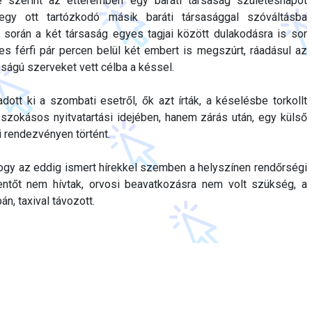
szerint az étteremben egy baráti társaság születésnapot
egy ott tartózkodó másik baráti társasággal szóváltásba
során a két társaság egyes tagjai között dulakodásra is sor
es férfi pár percen belül két embert is megszúrt, ráadásul az
ságú szerveket vett célba a késsel.
ott ki a szombati esetről, ők azt írták, a késelésbe torkollt
zokásos nyitvatartási idejében, hanem zárás után, egy külső
i rendezvényen történt.
hogy az eddig ismert hírekkel szemben a helyszínen rendőrségi
entőt nem hívtak, orvosi beavatkozásra nem volt szükség, a
bán, taxival távozott.