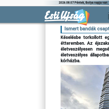
2026.08.07 Péntek, Ibolya napja van
Ismert bandák csa
Késelésbe torkollott 
étteremben. Az éjszaka
életveszélyesen megs
életveszélyes állapotb
kórházba.