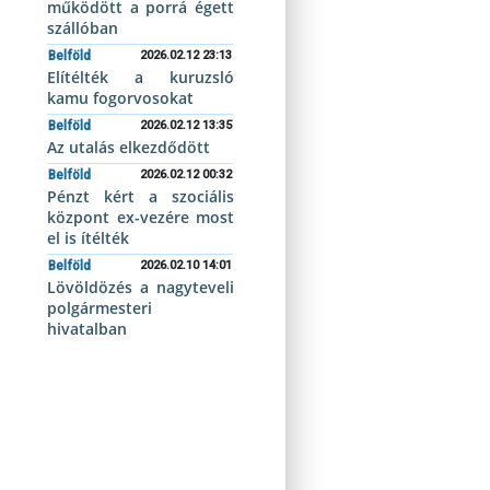
működött a porrá égett
szállóban
Belföld
2026.02.12 23:13
Elítélték a kuruzsló
kamu fogorvosokat
Belföld
2026.02.12 13:35
Az utalás elkezdődött
Belföld
2026.02.12 00:32
Pénzt kért a szociális
központ ex-vezére most
el is ítélték
Belföld
2026.02.10 14:01
Lövöldözés a nagyteveli
polgármesteri
hivatalban