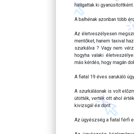
hallgattak ki gyanúsítottként.
A balhénak azonban több érd
Az életveszélyesen megszúrt
mentőket, hanem taxival haz
szurkálva ? Vagy nem vérze
hogyha valaki életveszély
más kérdés, hogy magán dok
A fiatal 19 éves sarukáló úg
A szurkálásnak is volt előzm
ütötték, verték ott ahol ért
kivizsgál és dönt.
Az ügyészség a fiatal férfi 