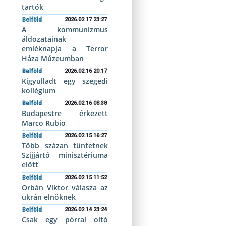
tartók
Belföld
2026.02.17 23:27
A kommunizmus
áldozatainak
emléknapja a Terror
Háza Múzeumban
Belföld
2026.02.16 20:17
Kigyulladt egy szegedi
kollégium
Belföld
2026.02.16 08:38
Budapestre érkezett
Marco Rubio
Belföld
2026.02.15 16:27
Több százan tüntetnek
Szijjártó minisztériuma
elött
Belföld
2026.02.15 11:52
Orbán Viktor válasza az
ukrán elnöknek
Belföld
2026.02.14 23:24
Csak egy pórral oltó