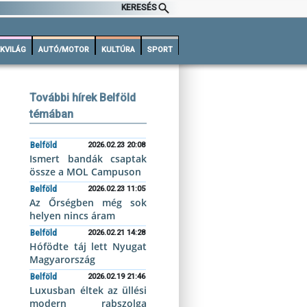
KERESÉS
KVILÁG
AUTÓ/MOTOR
KULTÚRA
SPORT
További hírek Belföld
témában
Belföld
2026.02.23 20:08
Ismert bandák csaptak
össze a MOL Campuson
Belföld
2026.02.23 11:05
Az Őrségben még sok
helyen nincs áram
Belföld
2026.02.21 14:28
Hófödte táj lett Nyugat
Magyarország
Belföld
2026.02.19 21:46
Luxusban éltek az üllési
modern rabszolga