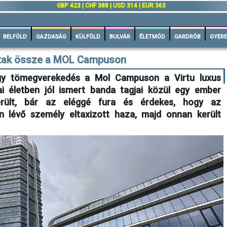
GBP 423 | CHF 388 | USD 314 | EUR 363
BELFÖLD
GAZDASÁG
KÜLFÖLD
BULVÁR
ÉLETMÓD
GARDRÓB
GYERE
ptak össze a MOL Campuson
egy tömegverekedés a Mol Campuson a Virtu luxus
i életben jól ismert banda tagjai közül egy ember
érült, bár az eléggé fura és érdekes, hogy az
an lévő személy eltaxizott haza, majd onnan került