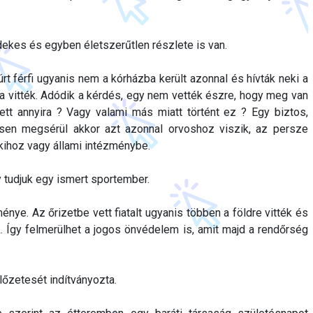
ekes és egyben életszerűtlen részlete is van.
 férfi ugyanis nem a kórházba került azonnal és hívták neki a
a vitték. Adódik a kérdés, egy nem vették észre, hogy meg van
tt annyira ? Vagy valami más miatt történt ez ? Egy biztos,
esen megsérül akkor azt azonnal orvoshoz viszik, az persze
ihoz vagy állami intézménybe.
y tudjuk egy ismert sportember.
énye. Az őrizetbe vett fiatalt ugyanis többen a földre vitték és
ék. Így felmerülhet a jogos önvédelem is, amit majd a rendőrség
előzetesét indítványozta.