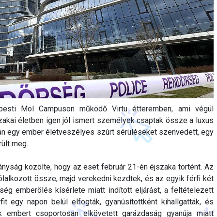
apesti Mol Campuson működő Virtu étteremben, ami végül
szakai életben igen jól ismert személyek csaptak össze a luxus
an egy ember életveszélyes szúrt sérüléseket szenvedett, egy
ült meg.
nyság közölte, hogy az eset február 21-én éjszaka történt. Az
lalkozott össze, majd verekedni kezdtek, és az egyik férfi két
ég emberölés kísérlete miatt indított eljárást, a feltételezett
it egy napon belül elfogták, gyanúsítottként kihallgatták, és
k embert csoportosan elkövetett garázdaság gyanúja miatt