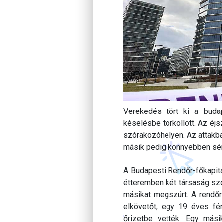
Verekedés tört ki a bud
késelésbe torkollott. Az éj
szórakozóhelyen. Az attakb
másik pedig könnyebben sér
A Budapesti Rendőr-főkapitá
étteremben két társaság szó
másikat megszúrt. A rendőrs
elkövetőt, egy 19 éves férf
őrizetbe vették. Egy mási