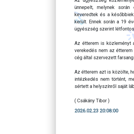
Az ügyészség közleménye 
ünnepelt, melynek során 
keveredtek és a későbbiek 
került. Ennek során a 19 év
ügyészség szerint létfontos
Az étterem is közleményt ad
verekedés nem az étterem s
cég által szervezett farsang
Az étterem azt is közölte, 
intézkedés nem történt, m
sértett a helyszínről saját lá
( Csákány Tibor )
2026.02.23 20:08:00