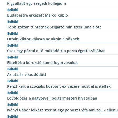
Kigyulladt egy szegedi kollégium
Belföld
Budapestre érkezett Marco Rubio
Belföld
Több százan tüntetnek Szijjártó minisztériuma elött
Belföld
Orbán Viktor válasza az ukrán elnöknek
Belföld
Csak egy pórral oltó működött a porrá égett szállóban
Belföld
Elítélték a kuruzsló kamu fogorvosokat
Belföld
Az utalás elkezdődött
Belföld
Pénzt kért a szociális központ ex-vezére most el is ítélték
Belföld
Lövöldözés a nagyteveli polgármesteri hivatalban
Belföld
Iványi Gábor lelkész szerint egy gonosz tréfa ami zajlik ellen
Belföld