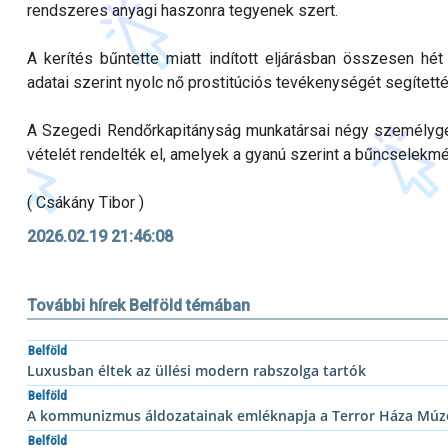
rendszeres anyagi haszonra tegyenek szert.
A kerítés bűntette miatt indított eljárásban összesen hé
adatai szerint nyolc nő prostitúciós tevékenységét segítetté
A Szegedi Rendőrkapitányság munkatársai négy személygépko
vételét rendelték el, amelyek a gyanú szerint a bűncselekm
( Csákány Tibor )
2026.02.19 21:46:08
További hírek Belföld témában
Belföld
Luxusban éltek az üllési modern rabszolga tartók
Belföld
A kommunizmus áldozatainak emléknapja a Terror Háza Mú
Belföld