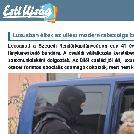
Luxusban éltek az üllési modern rabszolga t
Lecsapott a Szegedi Rendőrkapitányságon egy 41 éve
lánykereskedő bandára. A családi vállalkozás keretében
szexmunkásként dolgoztak. Az üllői család jól élt, lux
ötezer forintos szociális csomagok okozták, mert nem ka