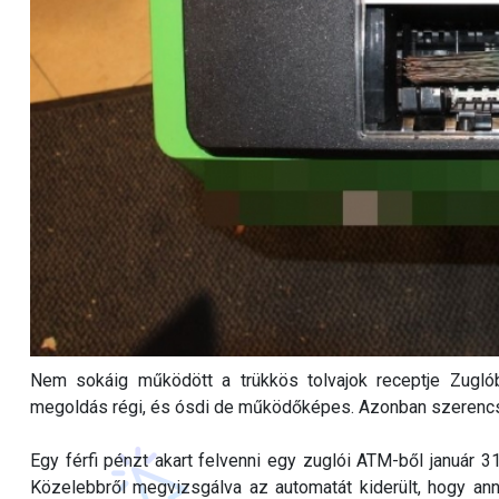
Nem sokáig működött a trükkös tolvajok receptje Zuglób
megoldás régi, és ósdi de működőképes. Azonban szerencsér
Egy férfi pénzt akart felvenni egy zuglói ATM-ből január 3
Közelebbről megvizsgálva az automatát kiderült, hogy annak