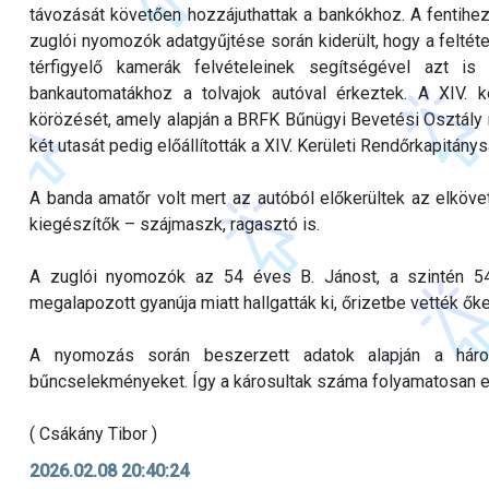
távozását követően hozzájuthattak a bankókhoz. A fentihez
zuglói nyomozók adatgyűjtése során kiderült, hogy a feltét
térfigyelő kamerák felvételeinek segítségével azt is
bankautomatákhoz a tolvajok autóval érkeztek. A XIV. k
körözését, amely alapján a BRFK Bűnügyi Bevetési Osztály m
két utasát pedig előállították a XIV. Kerületi Rendőrkapitánys
A banda amatőr volt mert az autóból előkerültek az elköv
kiegészítők – szájmaszk, ragasztó is.
A zuglói nyomozók az 54 éves B. Jánost, a szintén 5
megalapozott gyanúja miatt hallgatták ki, őrizetbe vették ő
A nyomozás során beszerzett adatok alapján a háro
bűncselekményeket. Így a károsultak száma folyamatosan 
( Csákány Tibor )
2026.02.08 20:40:24